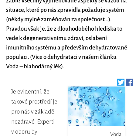
zabít! Všechny vyjmenované aspekty se vážou na
situace, které po nás zpravidla požaduje systém
(někdy mylně zaměňován za společnost…).
Pravdou však je, že z dlouhodobého hlediska to
vede k degenerativnímu zdraví, oslabení
imunitního systému a především dehydratované
populaci. (Více o dehydrataci v našem článku
Voda – blahodárný lék).
Je evidentní, že
takové prostředí je
pro nás v základě
nezdravé. Experti
v oboru by
Voda