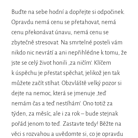
Buďte na sebe hodní a dopřejte si odpočinek.
Opravdu nemá cenu se přetahovat, nemá
cenu překonávat únavu, nemá cenu se
zbytečně stresovat. Na smrtelné posteli vám
nikdo nic nevrátí a ani nepřihlédne k tomu, že
jste se celý život honili ‚za ničím‘. Klíčem
k úspěchu je přestat spěchat, jelikož jen tak
můžete začít stíhat. Obzvláště velký pozor si
dejte na nemoc, která se jmenuje ‚teď
nemám čas a teď nestíhám‘. Ono totiž za
týden, za měsíc, ale i za rok – bude stejnak
pořád jenom to teď. Zastavte tedy! Běžte na
věci s rozvahou a uvědomte si, co je opravdu