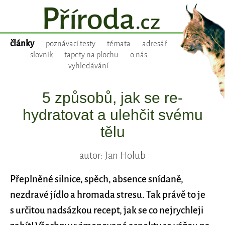
články
poznávací testy
témata
adresář
slovník
tapety na plochu
o nás
vyhledávání
5 způsobů, jak se re-
hydratovat a ulehčit svému
tělu
autor: Jan Holub
Přeplněné silnice, spěch, absence snídaně,
nezdravé jídlo a hromada stresu. Tak právě to je
s určitou nadsázkou recept, jak se co nejrychleji