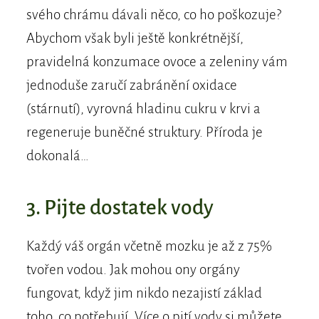
svého chrámu dávali něco, co ho poškozuje?
Abychom však byli ještě konkrétnější,
pravidelná konzumace ovoce a zeleniny vám
jednoduše zaručí zabránění oxidace
(stárnutí), vyrovná hladinu cukru v krvi a
regeneruje buněčné struktury. Příroda je
dokonalá…
3. Pijte dostatek vody
Každý váš orgán včetně mozku je až z 75%
tvořen vodou. Jak mohou ony orgány
fungovat, když jim nikdo nezajistí základ
toho, co potřebují. Více o pití vody si můžete