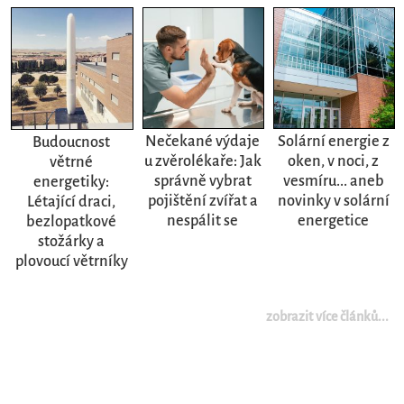
Nečekané výdaje
Solární energie z
Budoucnost
u zvěrolékaře: Jak
oken, v noci, z
větrné
správně vybrat
vesmíru... aneb
energetiky:
pojištění zvířat a
novinky v solární
Létající draci,
nespálit se
energetice
bezlopatkové
stožárky a
plovoucí větrníky
zobrazit více článků...