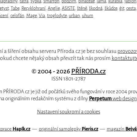
kapradiny
,
tatra
,
sypka
,
smartph
,
podzim
,
pinaceae
,
lama
,
kuřátka
,
jabloň
tyst
,
Tabe
,
Recyklohraní
,
Anglie
,
ASISTE
,
štěně
,
škodná
,
škůdce
,
ģit
,
cesta
,
ácení
,
celofán
,
Mage
,
Via
,
troglodyte
,
urban
,
uhum
í a šíření obsahu serveru Příroda.cz je bez souhlasu
provozo
okud chcete nějaký obsah převzít tak nás prosím
kontaktujt
© 2004 - 2026
PŘÍRODA.cz
ISSN 1801-2787
 PŘÍRODA.cz je již od počátků svého fungování v roce 2004 pr
na originálním redakčním systému z dílny
Perpetum
web design
Nastavení soukromí a cookies
korace
Hapík.cz
—
originální samolepky
Pieris.cz
—
magazín
Bejvá