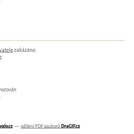
,
vatele
zakázáno.
e
.
ovozován
.
valo.cz
—
sdílení PDF souborů
DraGIF.cz