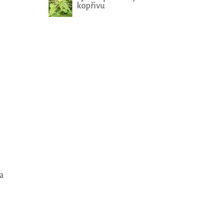
kopřivu
a