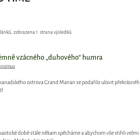
lánků, zobrazena 1. strana výsledků:
trémně vzácného „duhového“ humra
inismus
 kanadského ostrova Grand Manan se podařilo ulovit překrásné
ř.
chaotické době stále někam spěcháme a abychom vše stihli velmi