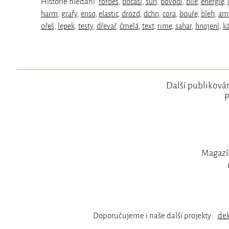
Historie hledání:
forbes
,
počasí
,
sun
,
povodí
,
bílé
,
energie
,
harm
,
grafy
,
enso
,
elastic
,
drozd
,
dchn
,
cora
,
bouře
,
bleh
,
ame
ořeš
,
lepek
,
testy
,
dřevař
,
čmelá
,
text
,
rime
,
sahar
,
hnojení
,
k
Další publikován
P
Magazín
Doporučujeme i naše další projekty:
de