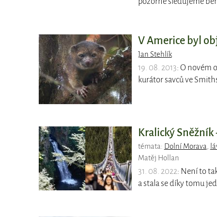
pozorně sledujeme běh
V Americe byl ob
Jan Stehlík
19. 08. 2013
: O novém o
kurátor savců ve Smit
Kralický Sněžník 
témata:
Dolní Morava
,
lá
Matěj Hollan
31. 08. 2022
: Není to t
a stala se díky tomu je