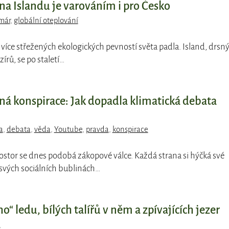
a Islandu je varováním i pro Česko
már
,
globální oteplování
jvíce střežených ekologických pevností světa padla. Island, drsn
zírů, se po staletí…
ná konspirace: Jak dopadla klimatická debata
a
,
debata
,
věda
,
Youtube
,
pravda
,
konspirace
rostor se dnes podobá zákopové válce. Každá strana si hýčká své
 svých sociálních bublinách…
o“ ledu, bílých talířů v něm a zpívajících jezer
d