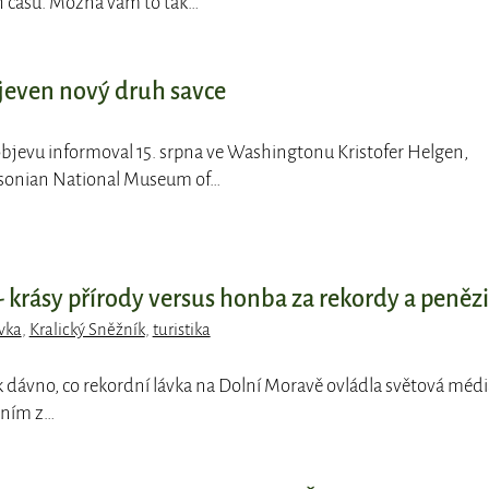
 času. Možná vám to tak…
jeven nový druh savce
bjevu informoval 15. srpna ve Washingtonu Kristofer Helgen,
hsonian National Museum of…
- krásy přírody versus honba za rekordy a penězi
vka
,
Kralický Sněžník
,
turistika
ak dávno, co rekordní lávka na Dolní Moravě ovládla světová médi
dním z…