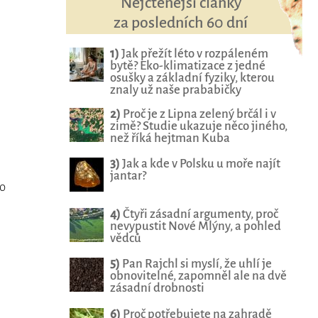
Nejčtenější články
za posledních 60 dní
1)
Jak přežít léto v rozpáleném
bytě? Eko-klimatizace z jedné
osušky a základní fyziky, kterou
znaly už naše prababičky
2)
Proč je z Lipna zelený brčál i v
zimě? Studie ukazuje něco jiného,
než říká hejtman Kuba
3)
Jak a kde v Polsku u moře najít
jantar?
ho
4)
Čtyři zásadní argumenty, proč
nevypustit Nové Mlýny, a pohled
vědců
5)
Pan Rajchl si myslí, že uhlí je
obnovitelné, zapomněl ale na dvě
zásadní drobnosti
6)
Proč potřebujete na zahradě