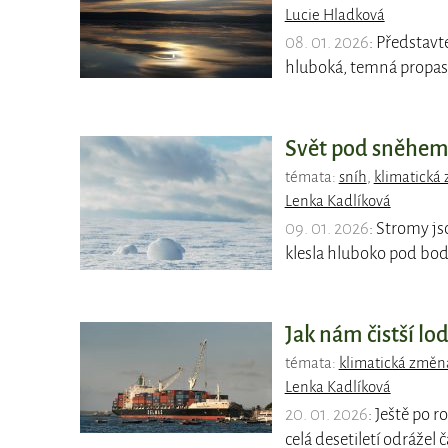
Lucie Hladková
08. 01. 2026
: Představt
hluboká, temná propast,
Svět pod sněhem 
témata:
sníh
,
klimatická
Lenka Kadlíková
09. 01. 2026
: Stromy js
klesla hluboko pod bod
Jak nám čistší lo
témata:
klimatická změn
Lenka Kadlíková
20. 01. 2026
: Ještě po r
celá desetiletí odrážel 