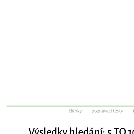
články
poznávací testy
Výsledky hledání: 5 TO 