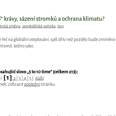
cí“ krávy, sázení stromků a ochrana klimatu?
tická změna
,
zemědělská politika
,
lesy
e řeč na globální oteplování, spíš dřív než později bude zmíněno
 stromů. Jedno jako…
ahující slovo „
5 to 10 time
“ (celkem 213):
[ 1 ]
í:
2
|
3
|
4
|
5
|
další
nek, zobrazit
poslední
stránku.