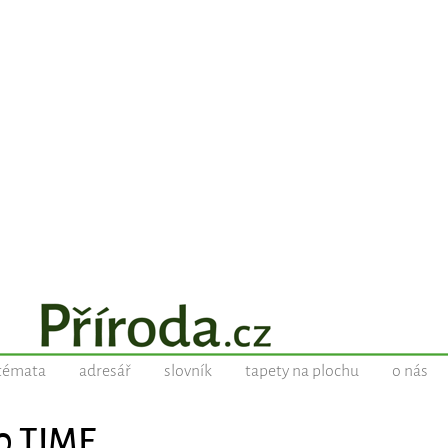
témata
adresář
slovník
tapety na plochu
o nás
10 TIME