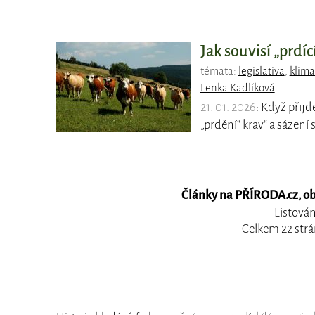
Jak souvisí „prdí
témata:
legislativa
,
klima
Lenka Kadlíková
21. 01. 2026
: Když přijd
„prdění“ krav“ a sázení
Články na PŘÍRODA.cz, obs
Listován
Celkem 22 strá