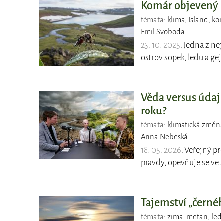
Komár objevený n
témata:
klima
,
Island
,
ko
Emil Svoboda
23. 10. 2025
: Jedna z ne
ostrov sopek, ledu a gej
Věda versus údaj
roku?
témata:
klimatická změn
Anna Nebeská
18. 05. 2026
: Veřejný p
pravdy, opevňuje se ve
Tajemství „černéh
témata:
zima
,
metan
,
le