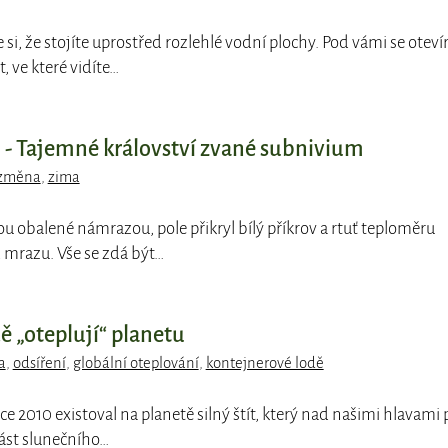
e si, že stojíte uprostřed rozlehlé vodní plochy. Pod vámi se oteví
 ve které vidíte…
- Tajemné království zvané subnivium
 změna
,
zima
ou obalené námrazou, pole přikryl bílý příkrov a rtuť teploměru
 mrazu. Vše se zdá být…
dě „oteplují“ planetu
a
,
odsíření
,
globální oteplování
,
kontejnerové lodě
oce 2010 existoval na planetě silný štít, který nad našimi hlavami 
část slunečního…