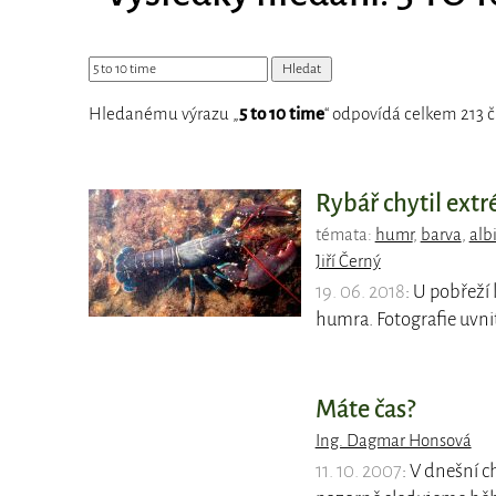
Hledanému výrazu „
5 to 10 time
“ odpovídá celkem 213 č
Rybář chytil ex
témata:
humr
,
barva
,
alb
Jiří Černý
19. 06. 2018
: U pobřeží
humra. Fotografie uvnit
Máte čas?
Ing. Dagmar Honsová
11. 10. 2007
: V dnešní 