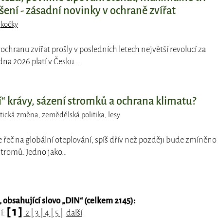
ení - zásadní novinky v ochraně zvířat
,
kočky
ochranu zvířat prošly v posledních letech největší revolucí za
dna 2026 platí v Česku…
cí“ krávy, sázení stromků a ochrana klimatu?
tická změna
,
zemědělská politika
,
lesy
e řeč na globální oteplování, spíš dřív než později bude zmíněno
 stromů. Jedno jako…
obsahující slovo „
DIN
“ (celkem 2145):
[ 1 ]
í:
2
|
3
|
4
|
5
|
další