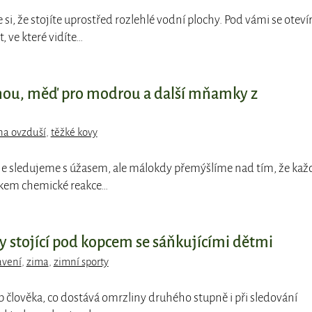
e si, že stojíte uprostřed rozlehlé vodní plochy. Pod vámi se oteví
 ve které vidíte…
nou, měď pro modrou a další mňamky z
na ovzduší
,
těžké kovy
je sledujeme s úžasem, ale málokdy přemýšlíme nad tím, že kaž
dkem chemické reakce…
y stojící pod kopcem se sáňkujícími dětmi
avení
,
zima
,
zimní sporty
typ člověka, co dostává omrzliny druhého stupně i při sledování