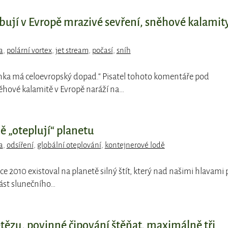
bují v Evropě mrazivé sevření, sněhové kalamity
a
,
polární vortex
,
jet stream
,
počasí
,
sníh
inka má celoevropský dopad.“ Pisatel tohoto komentáře pod
hové kalamitě v Evropě naráží na…
dě „oteplují“ planetu
a
,
odsíření
,
globální oteplování
,
kontejnerové lodě
oce 2010 existoval na planetě silný štít, který nad našimi hlavami 
část slunečního…
etězu, povinné čipování štěňat, maximálně tři