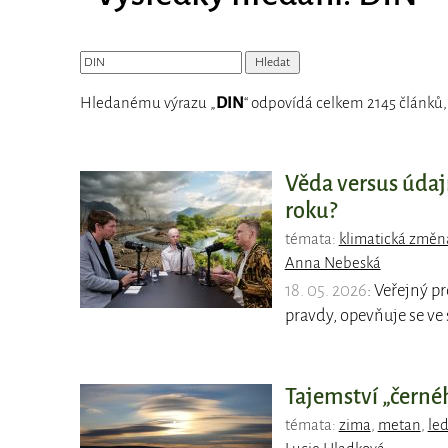
Hledanému výrazu „
DIN
“ odpovídá celkem 2145 článků,
Věda versus údaj
roku?
témata:
klimatická změn
Anna Nebeská
18. 05. 2026
: Veřejný p
pravdy, opevňuje se ve
Tajemství „černéh
témata:
zima
,
metan
,
le