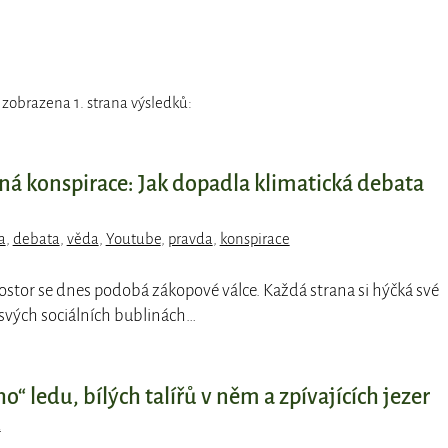
 zobrazena 1. strana výsledků:
ná konspirace: Jak dopadla klimatická debata
a
,
debata
,
věda
,
Youtube
,
pravda
,
konspirace
rostor se dnes podobá zákopové válce. Každá strana si hýčká své
 svých sociálních bublinách…
o“ ledu, bílých talířů v něm a zpívajících jezer
d