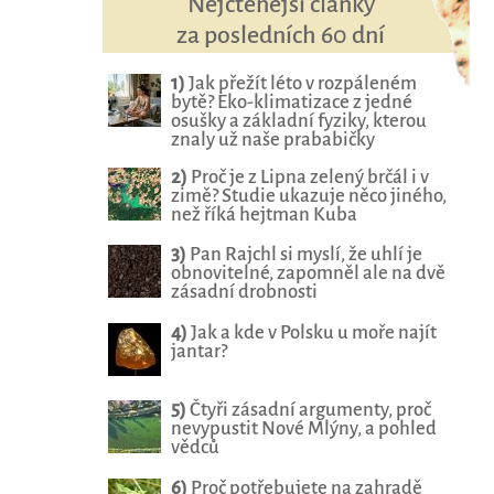
Nejčtenější články
za posledních 60 dní
1)
Jak přežít léto v rozpáleném
bytě? Eko-klimatizace z jedné
osušky a základní fyziky, kterou
znaly už naše prababičky
2)
Proč je z Lipna zelený brčál i v
zimě? Studie ukazuje něco jiného,
než říká hejtman Kuba
3)
Pan Rajchl si myslí, že uhlí je
obnovitelné, zapomněl ale na dvě
zásadní drobnosti
4)
Jak a kde v Polsku u moře najít
jantar?
5)
Čtyři zásadní argumenty, proč
nevypustit Nové Mlýny, a pohled
vědců
6)
Proč potřebujete na zahradě