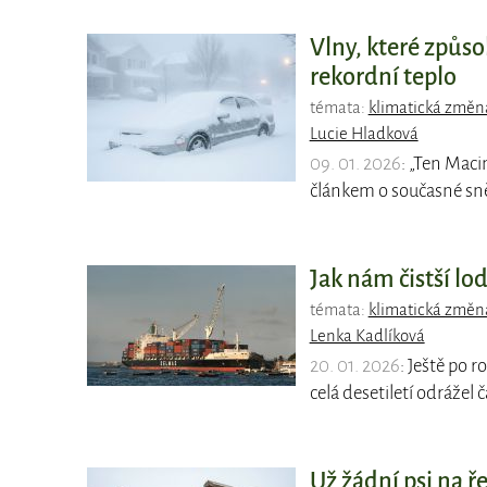
Vlny, které způso
rekordní teplo
témata:
klimatická změn
Lucie Hladková
09. 01. 2026
: „Ten Mac
článkem o současné sně
Jak nám čistší lo
témata:
klimatická změn
Lenka Kadlíková
20. 01. 2026
: Ještě po r
celá desetiletí odrážel 
Už žádní psi na ř