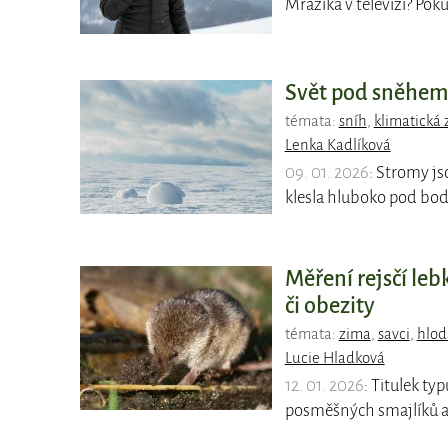
Mrazíka v televizi? Pok
Svět pod sněhem 
témata:
sníh
,
klimatická
Lenka Kadlíková
09. 01. 2026
: Stromy js
klesla hluboko pod bod
Měření rejsčí le
či obezity
témata:
zima
,
savci
,
hlod
Lucie Hladková
12. 01. 2026
: Titulek ty
posměšných smajlíků a 