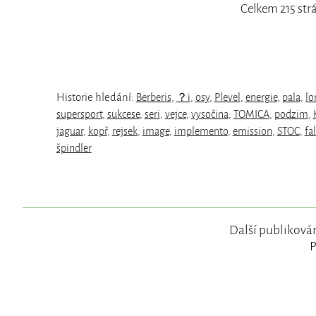
Celkem 215 str
Historie hledání:
Berberis
,
？i
,
osy
,
Plevel
,
energie
,
pala
,
lo
supersport
,
sukcese
,
seri
,
vejce
,
vysočina
,
TOMICA
,
podzim
,
jaguar
,
kopř
,
rejsek
,
image
,
implemento
,
emission
,
STOC
,
fal
špindler
Další publikován
P