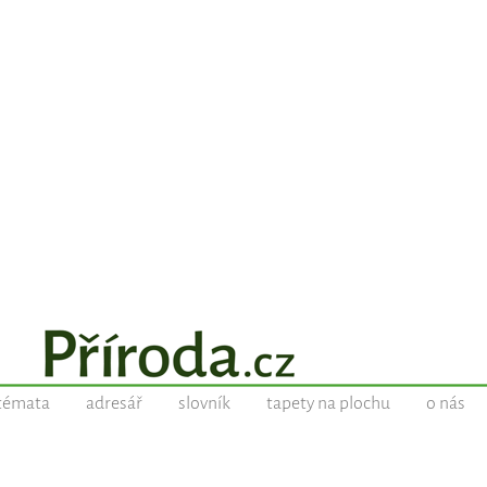
témata
adresář
slovník
tapety na plochu
o nás