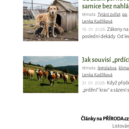
samice bez nahláš
témata:
Týrání zvířat
,
psi
Lenka Kadlíková
16. 01. 2026
: Zákony na 
poslední dekády. Od le
Jak souvisí „prdí
témata:
legislativa
,
klima
Lenka Kadlíková
21. 01. 2026
: Když přijd
„prdění“ krav“ a sázení
Články na PŘÍRODA.cz, 
Listován