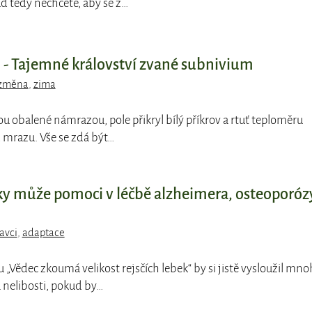
ud tedy nechcete, aby se z…
- Tajemné království zvané subnivium
 změna
,
zima
ou obalené námrazou, pole přikryl bílý příkrov a rtuť teploměru
 mrazu. Vše se zdá být…
bky může pomoci v léčbě alzheimera, osteoporóz
avci
,
adaptace
pu „Vědec zkoumá velikost rejsčích lebek“ by si jistě vysloužil mn
nelibosti, pokud by…