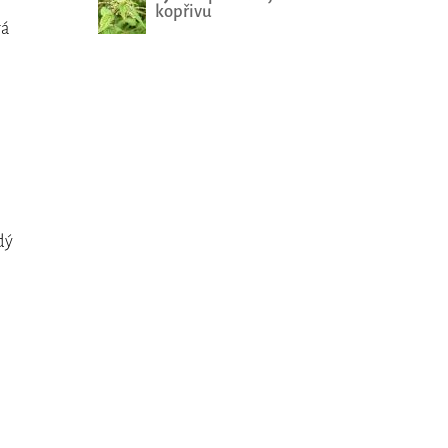
kopřivu
rá
dý