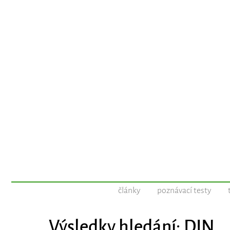
články
poznávací testy
Výsledky hledání: DIN