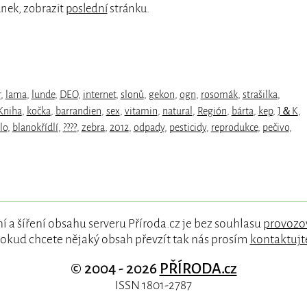
ánek, zobrazit
poslední
stránku.
r
,
lama
,
lunde
,
DEO
,
internet
,
slonů
,
gekon
,
ogn
,
rosomák
,
strašilka
,
Kniha
,
kočka
,
barrandien
,
sex
,
vitamin
,
natural
,
Región
,
bárta
,
kep
,
J＆K
,
lo
,
blanokřídlí
,
????
,
zebra
,
2012
,
odpady
,
pesticidy
,
reprodukce
,
pečivo
,
í a šíření obsahu serveru Příroda.cz je bez souhlasu
provozo
okud chcete nějaký obsah převzít tak nás prosím
kontaktujt
© 2004 - 2026
PŘÍRODA.cz
ISSN 1801-2787