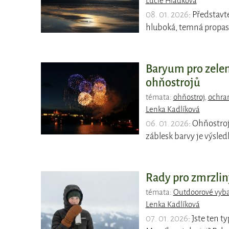
Lucie Hladková
08. 01. 2026
: Představt
hluboká, temná propast,
Baryum pro zele
ohňostrojů
témata:
ohňostroj
,
ochra
Lenka Kadlíková
06. 01. 2026
: Ohňostro
záblesk barvy je výsle
Rady pro zmrzlin
témata:
Outdoorové vyb
Lenka Kadlíková
07. 01. 2026
: Jste ten 