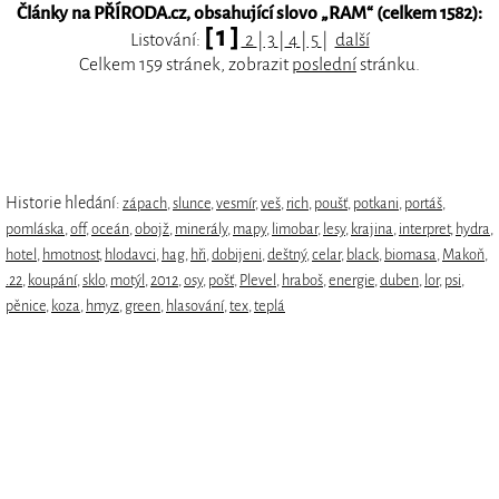
Články na PŘÍRODA.cz, obsahující slovo „
RAM
“ (celkem 1582):
[ 1 ]
Listování:
2
|
3
|
4
|
5
|
další
Celkem 159 stránek, zobrazit
poslední
stránku.
Historie hledání:
zápach
,
slunce
,
vesmír
,
veš
,
rich
,
poušť
,
potkani
,
portáš
,
pomláska
,
off
,
oceán
,
obojž
,
minerály
,
mapy
,
limobar
,
lesy
,
krajina
,
interpret
,
hydra
,
hotel
,
hmotnost
,
hlodavci
,
hag
,
hři
,
dobijeni
,
deštný
,
celar
,
black
,
biomasa
,
Makoň
,
.22
,
koupání
,
sklo
,
motýl
,
2012
,
osy
,
pošť
,
Plevel
,
hraboš
,
energie
,
duben
,
lor
,
psi
,
pěnice
,
koza
,
hmyz
,
green
,
hlasování
,
tex
,
teplá