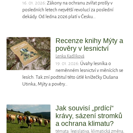
16. 01. 2026
: Zákony na ochranu zvířat prošly v
posledních letech největší revolucí za poslední
dekády. Od ledna 2026 platí v Česku…
Recenze knihy Mýty a
pověry v lesnictví
Lenka Kadlíková
19. 01. 2026
: Úvahy lesníka o
neměnném lesnictví v měnících se
lesích. Tak zní podtitul této útlé knížečky Dušana
Utinka, Mýty a pověry…
Jak souvisí „prdící“
krávy, sázení stromků
a ochrana klimatu?
témata:
legislativa
,
klimatická změna
,