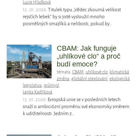
Lucie Hladková
12. 01. 2026
: Titulek typu „Vědec zkoumá velikost
rejsčích lebek“ by si jistě vysloužil mnoho
posměšných smajlíků a nelibosti, pokud by…
CBAM: Jak funguje
„uhlíkové clo“ a proč
budí emoce?
témata:
CBAM
,
uhlíkové clo
,
klimatická
změna
,
globální oteplování
,
ekologická
legislativa
,
průmysl
Lenka Kadlíková
13. 01. 2026
: Evropská unie se v posledních letech
snaží o ambiciózní proměnu své ekonomiky směrem
k udržitelnosti. Jedním z…