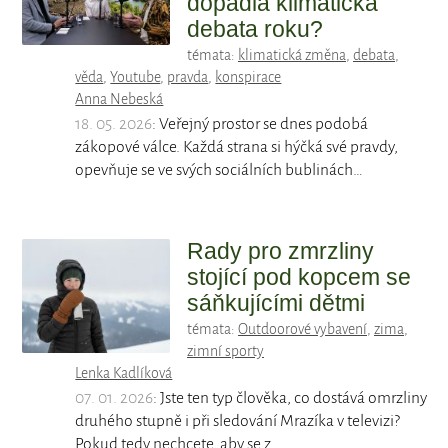
dopadla klimatická
debata roku?
témata:
klimatická změna
,
debata
,
věda
,
Youtube
,
pravda
,
konspirace
Anna Nebeská
18. 05. 2026
: Veřejný prostor se dnes podobá
zákopové válce. Každá strana si hýčká své pravdy,
opevňuje se ve svých sociálních bublinách…
Rady pro zmrzliny
stojící pod kopcem se
sáňkujícími dětmi
témata:
Outdoorové vybavení
,
zima
,
zimní sporty
Lenka Kadlíková
07. 01. 2026
: Jste ten typ člověka, co dostává omrzliny
druhého stupně i při sledování Mrazíka v televizi?
Pokud tedy nechcete, aby se z…