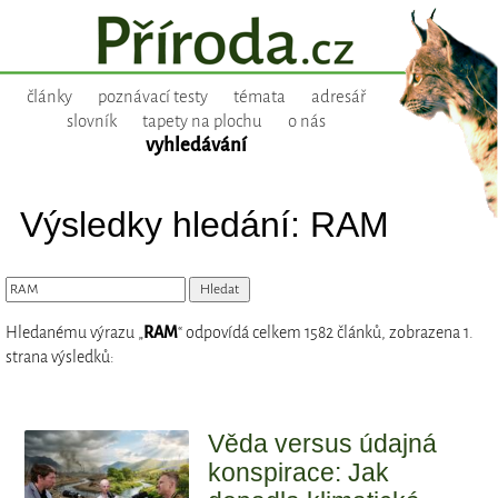
články
poznávací testy
témata
adresář
slovník
tapety na plochu
o nás
vyhledávání
Výsledky hledání: RAM
Hledanému výrazu „
RAM
“ odpovídá celkem 1582 článků, zobrazena 1.
strana výsledků:
Věda versus údajná
konspirace: Jak