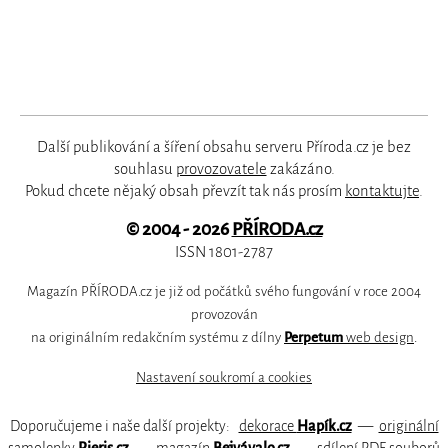
Další publikování a šíření obsahu serveru Příroda.cz je bez
souhlasu
provozovatele
zakázáno.
Pokud chcete nějaký obsah převzít tak nás prosím
kontaktujte
.
© 2004 - 2026
PŘÍRODA.cz
ISSN 1801-2787
Magazín PŘÍRODA.cz je již od počátků svého fungování v roce 2004
provozován
na originálním redakčním systému z dílny
Perpetum
web design
.
Nastavení soukromí a cookies
Doporučujeme i naše další projekty:
dekorace
Hapík.cz
—
originální
samolepky
Pieris.cz
—
magazín
Bejvávalo.cz
—
sdílení PDF souborů