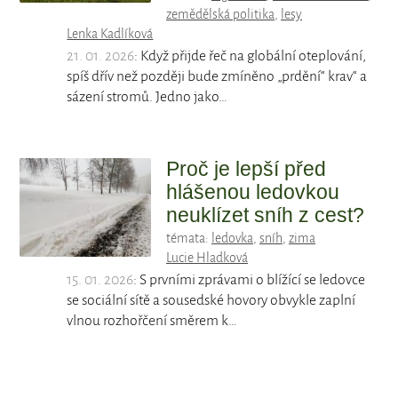
zemědělská politika
,
lesy
Lenka Kadlíková
21. 01. 2026
: Když přijde řeč na globální oteplování,
spíš dřív než později bude zmíněno „prdění“ krav“ a
sázení stromů. Jedno jako…
Proč je lepší před
hlášenou ledovkou
neuklízet sníh z cest?
témata:
ledovka
,
sníh
,
zima
Lucie Hladková
15. 01. 2026
: S prvními zprávami o blížící se ledovce
se sociální sítě a sousedské hovory obvykle zaplní
vlnou rozhořčení směrem k…