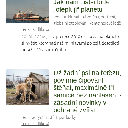
Jak nám čistší lodě
„oteplují“ planetu
témata:
klimatická změna
,
odsíření
,
globální oteplování
,
kontejnerové lodě
Lenka Kadlíková
20. 01. 2026
: Ještě po roce 2010 existoval na planetě
silný štít, který nad našimi hlavami po celá desetiletí
odrážel část slunečního…
Už žádní psi na řetězu,
povinné čipování
štěňat, maximálně tři
samice bez nahlášení -
zásadní novinky v
ochraně zvířat
témata:
Týrání zvířat
,
psi
,
kočky
Lenka Kadlíková