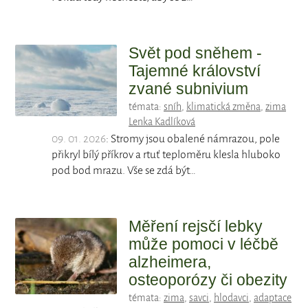
Svět pod sněhem -
Tajemné království
zvané subnivium
témata:
sníh
,
klimatická změna
,
zima
Lenka Kadlíková
09. 01. 2026
: Stromy jsou obalené námrazou, pole
přikryl bílý příkrov a rtuť teploměru klesla hluboko
pod bod mrazu. Vše se zdá být…
Měření rejsčí lebky
může pomoci v léčbě
alzheimera,
osteoporózy či obezity
témata:
zima
,
savci
,
hlodavci
,
adaptace