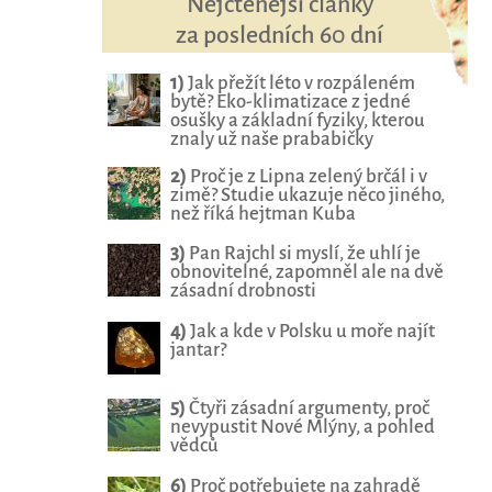
Nejčtenější články
za posledních 60 dní
1)
Jak přežít léto v rozpáleném
bytě? Eko-klimatizace z jedné
osušky a základní fyziky, kterou
znaly už naše prababičky
2)
Proč je z Lipna zelený brčál i v
zimě? Studie ukazuje něco jiného,
než říká hejtman Kuba
3)
Pan Rajchl si myslí, že uhlí je
obnovitelné, zapomněl ale na dvě
zásadní drobnosti
4)
Jak a kde v Polsku u moře najít
jantar?
5)
Čtyři zásadní argumenty, proč
nevypustit Nové Mlýny, a pohled
vědců
6)
Proč potřebujete na zahradě