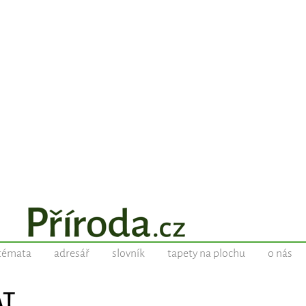
témata
adresář
slovník
tapety na plochu
o nás
AT