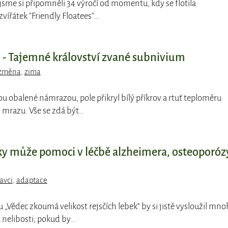
jsme si připomněli 34 výročí od momentu, kdy se flotila
vířátek "Friendly Floatees"…
- Tajemné království zvané subnivium
 změna
,
zima
ou obalené námrazou, pole přikryl bílý příkrov a rtuť teploměru
 mrazu. Vše se zdá být…
bky může pomoci v léčbě alzheimera, osteoporóz
avci
,
adaptace
pu „Vědec zkoumá velikost rejsčích lebek“ by si jistě vysloužil mn
nelibosti, pokud by…