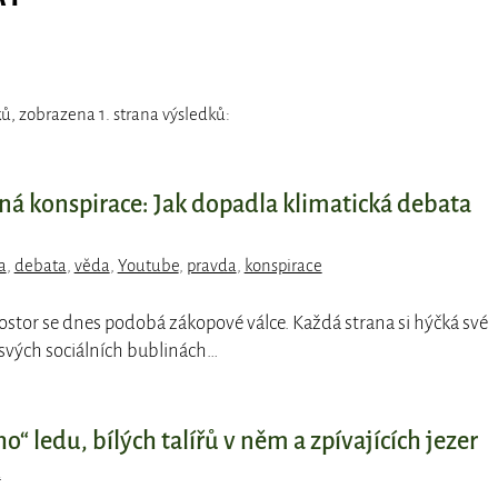
ů, zobrazena 1. strana výsledků:
ná konspirace: Jak dopadla klimatická debata
a
,
debata
,
věda
,
Youtube
,
pravda
,
konspirace
rostor se dnes podobá zákopové válce. Každá strana si hýčká své
 svých sociálních bublinách…
o“ ledu, bílých talířů v něm a zpívajících jezer
d