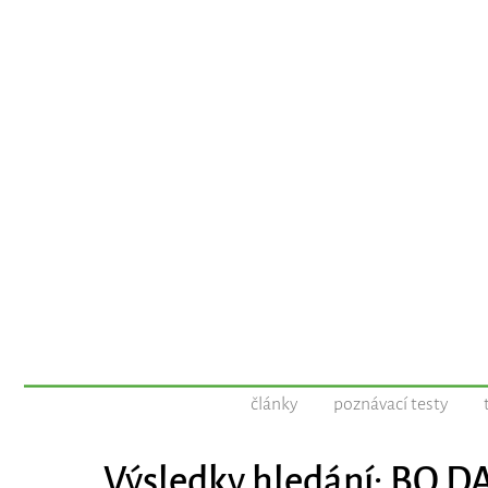
články
poznávací testy
Výsledky hledání: BO D