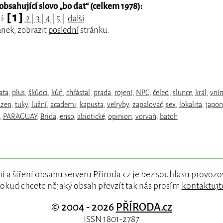
bsahující slovo „
bo dat
“ (celkem 1978):
[ 1 ]
í:
2
|
3
|
4
|
5
|
další
ánek, zobrazit
poslední
stránku.
ata
,
plus
,
škůdci
,
kůň
,
chřástal
,
prada
,
rojení
,
NPC
,
čeleď
,
slunce
,
král
,
vní
uzen
,
tuky
,
lužní
,
academi
,
kapusta
,
velryby
,
zapalovač
,
sex
,
lokalita
,
japon
,
PARAGUAY
,
Brida
,
enso
,
abiotické
,
opinion
,
vorvaň
,
batoh
í a šíření obsahu serveru Příroda.cz je bez souhlasu
provozo
okud chcete nějaký obsah převzít tak nás prosím
kontaktujt
© 2004 - 2026
PŘÍRODA.cz
ISSN 1801-2787