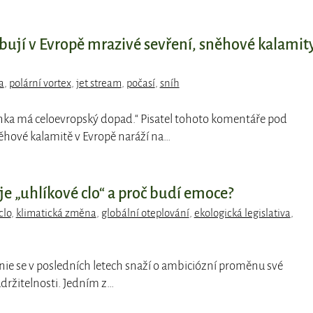
bují v Evropě mrazivé sevření, sněhové kalamity
a
,
polární vortex
,
jet stream
,
počasí
,
sníh
inka má celoevropský dopad.“ Pisatel tohoto komentáře pod
hové kalamitě v Evropě naráží na…
e „uhlíkové clo“ a proč budí emoce?
clo
,
klimatická změna
,
globální oteplování
,
ekologická legislativa
,
unie se v posledních letech snaží o ambiciózní proměnu své
ržitelnosti. Jedním z…