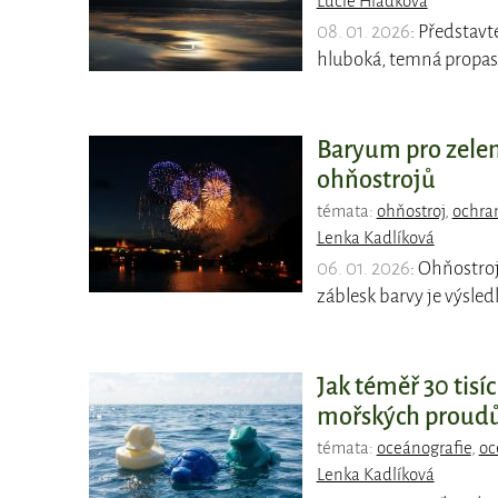
Lucie Hladková
08. 01. 2026
: Představt
hluboká, temná propast,
Baryum pro zele
ohňostrojů
témata:
ohňostroj
,
ochra
Lenka Kadlíková
06. 01. 2026
: Ohňostro
záblesk barvy je výsle
Jak téměř 30 tisí
mořských proud
témata:
oceánografie
,
oc
Lenka Kadlíková