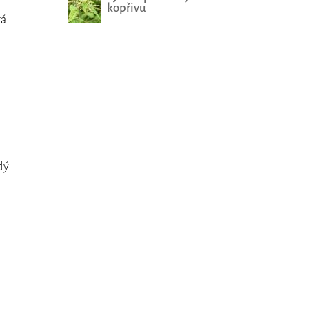
kopřivu
rá
dý