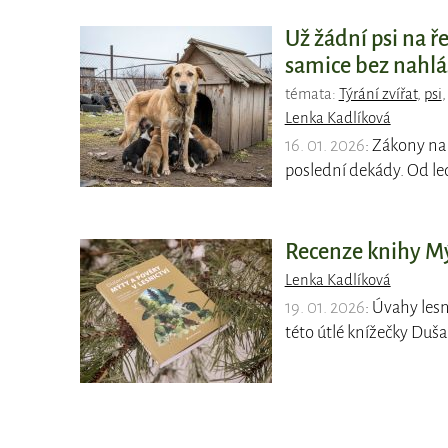
Už žádní psi na ř
samice bez nahláš
témata:
Týrání zvířat
,
psi
Lenka Kadlíková
16. 01. 2026
: Zákony na 
poslední dekády. Od le
Recenze knihy Mýt
Lenka Kadlíková
19. 01. 2026
: Úvahy lesn
této útlé knížečky Duš