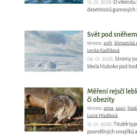
13. 01. 2026
: O víkendu 
desetitisíců gumových z
Svět pod sněhem 
témata:
sníh
,
klimatická
Lenka Kadlíková
09. 01. 2026
: Stromy js
klesla hluboko pod bod
Měření rejsčí le
či obezity
témata:
zima
,
savci
,
hlod
Lucie Hladková
12. 01. 2026
: Titulek ty
posměšných smajlíků a 