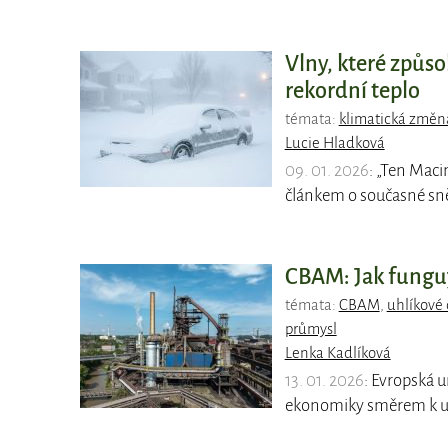
Vlny, které způso
rekordní teplo
témata:
klimatická změn
Lucie Hladková
09. 01. 2026
: „Ten Mac
článkem o současné sně
CBAM: Jak funguj
témata:
CBAM
,
uhlíkové 
průmysl
Lenka Kadlíková
13. 01. 2026
: Evropská 
ekonomiky směrem k ud