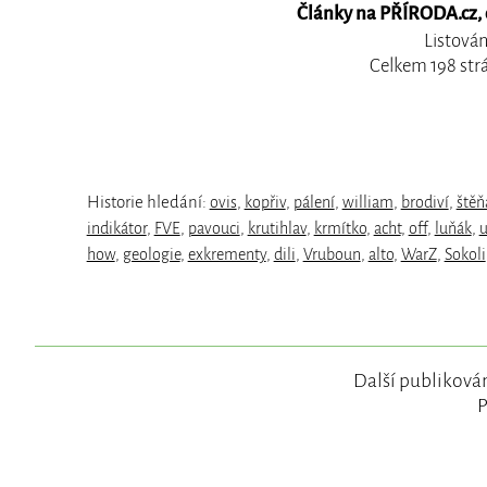
Články na PŘÍRODA.cz, o
Listován
Celkem 198 str
Historie hledání:
ovis
,
kopřiv
,
pálení
,
william
,
brodiví
,
štěň
indikátor
,
FVE
,
pavouci
,
krutihlav
,
krmítko
,
acht
,
off
,
luňák
,
how
,
geologie
,
exkrementy
,
dili
,
Vruboun
,
alto
,
WarZ
,
Sokoli
Další publikován
P