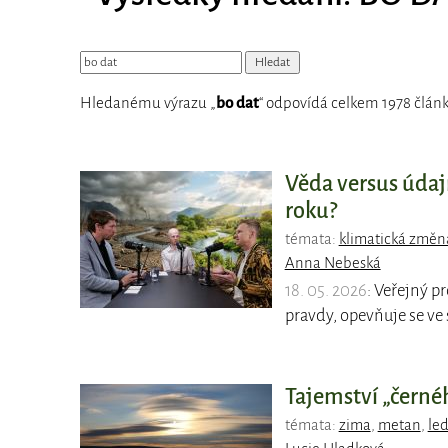
Hledanému výrazu „
bo dat
“ odpovídá celkem 1978 článk
Věda versus údaj
roku?
témata:
klimatická změn
Anna Nebeská
18. 05. 2026
: Veřejný p
pravdy, opevňuje se ve
Tajemství „černéh
témata:
zima
,
metan
,
le