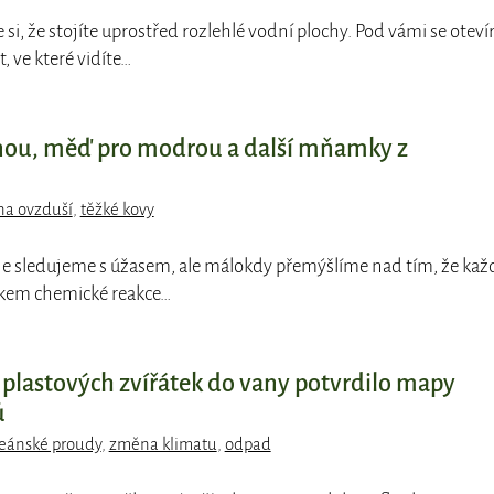
e si, že stojíte uprostřed rozlehlé vodní plochy. Pod vámi se oteví
 ve které vidíte…
nou, měď pro modrou a další mňamky z
na ovzduší
,
těžké kovy
je sledujeme s úžasem, ale málokdy přemýšlíme nad tím, že kaž
dkem chemické reakce…
c plastových zvířátek do vany potvrdilo mapy
ů
eánské proudy
,
změna klimatu
,
odpad