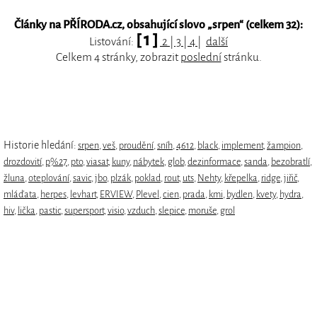
Články na PŘÍRODA.cz, obsahující slovo „
srpen
“ (celkem 32):
[ 1 ]
Listování:
2
|
3
|
4
|
další
Celkem 4 stránky, zobrazit
poslední
stránku.
Historie hledání:
srpen
,
veš
,
proudění
,
sníh
,
4612
,
black
,
implement
,
žampion
,
drozdovití
,
p%27
,
pto
,
viasat
,
kuny
,
nábytek
,
glob
,
dezinformace
,
sanda
,
bezobratlí
,
žluna
,
oteplování
,
savic
,
jbo
,
plzák
,
poklad
,
rout
,
uts
,
Nehty
,
křepelka
,
ridge
,
jiřič
,
mláďata
,
herpes
,
levhart
,
ERVIEW
,
Plevel
,
cien
,
prada
,
kmi
,
bydlen
,
kvety
,
hydra
,
hiv
,
lička
,
pastic
,
supersport
,
visio
,
vzduch
,
slepice
,
moruše
,
grol