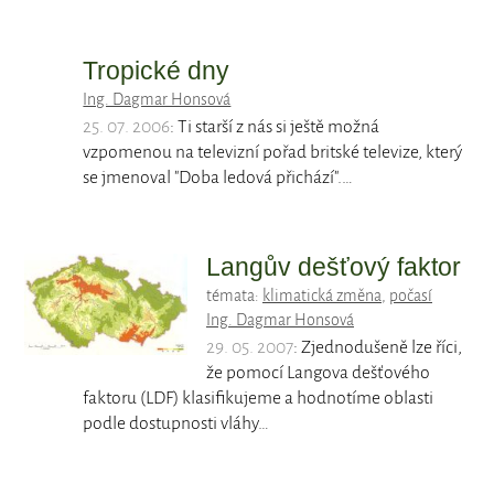
Tropické dny
Ing. Dagmar Honsová
25. 07. 2006
: Ti starší z nás si ještě možná
vzpomenou na televizní pořad britské televize, který
se jmenoval "Doba ledová přichází".…
Langův dešťový faktor
témata:
klimatická změna
,
počasí
Ing. Dagmar Honsová
29. 05. 2007
: Zjednodušeně lze říci,
že pomocí Langova dešťového
faktoru (LDF) klasifikujeme a hodnotíme oblasti
podle dostupnosti vláhy…