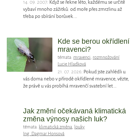
14. 09. 2007
: Když se řekne léto, každému se určitě
vybaví mnoho zážitků: od moře přes zmrzlinu až
třeba po sbírání borůvek.…
Kde se berou okřídlení
mravenci?
témata:
mravenci
,
rozmnožování
Lucie Hladková
21. 07. 2026
: Pokud jste zahlédli u
vás doma nebo v přírodě okřídlené mravence, vězte,
že právě u vás probíhá mravenčí svatební let.…
Jak změní očekávaná klimatická
změna výnosy našich luk?
témata:
klimatická změna
,
louky
Ing. Dagmar Honsová