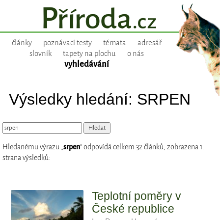
články
poznávací testy
témata
adresář
slovník
tapety na plochu
o nás
vyhledávání
Výsledky hledání: SRPEN
Hledanému výrazu „
srpen
“ odpovídá celkem 32 článků, zobrazena 1.
strana výsledků:
Teplotní poměry v
České republice