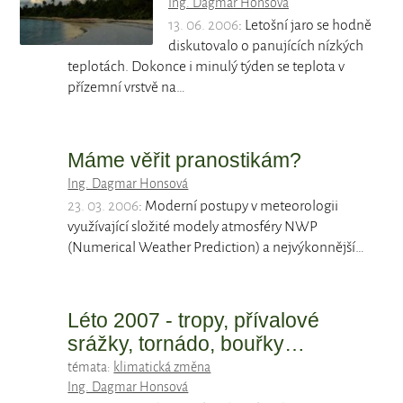
Ing. Dagmar Honsová
13. 06. 2006
: Letošní jaro se hodně
diskutovalo o panujících nízkých
teplotách. Dokonce i minulý týden se teplota v
přízemní vrstvě na…
Máme věřit pranostikám?
Ing. Dagmar Honsová
23. 03. 2006
: Moderní postupy v meteorologii
využívající složité modely atmosféry NWP
(Numerical Weather Prediction) a nejvýkonnější…
Léto 2007 - tropy, přívalové
srážky, tornádo, bouřky…
témata:
klimatická změna
Ing. Dagmar Honsová