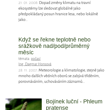
21. 01. 2008
: Dopad změny klimatu na travní
ekosystémy lze sledovat globálně jako
předpokládaný posun hranice lesa, nebo lokálně
jako…
Když se řekne teplotně nebo
srážkově nad/pod/průměrný
měsíc
témata:
počasí
Ing. Dagmar Honsová
28. 11. 2007
: Meteorologie a klimatologie, stejně jako
mnoho dalších vědních oborů se zabývá tříděním,
porovnáváním, uchováváním záznamů…
Bojínek luční - Phleum
pratense