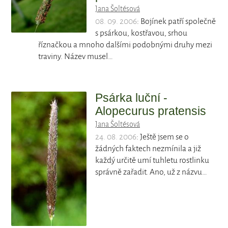
Jana Šoltésová
08. 09. 2006
: Bojínek patří společně
s psárkou, kostřavou, srhou
říznačkou a mnoho dalšími podobnými druhy mezi
traviny. Název musel…
Psárka luční -
Alopecurus pratensis
Jana Šoltésová
24. 08. 2006
: Ještě jsem se o
žádných faktech nezmínila a již
každý určitě umí tuhletu rostlinku
správně zařadit. Ano, už z názvu…