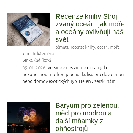
Recenze knihy Stroj
zvaný oceán, jak moře
a oceány ovlivňují náš
svět
témata:
recenze knihy
,
oceán
,
moře
,
klimatická změna
Lenka Kadlíková
05. 01. 2026
: Většina z nás vnímá oceán jako
nekonečnou modrou plochu, kulisu pro dovolenou
nebo domov exotických ryb. Helen Czerski nám…
Baryum pro zelenou,
měď pro modrou a
další mňamky z
ohňostrojů