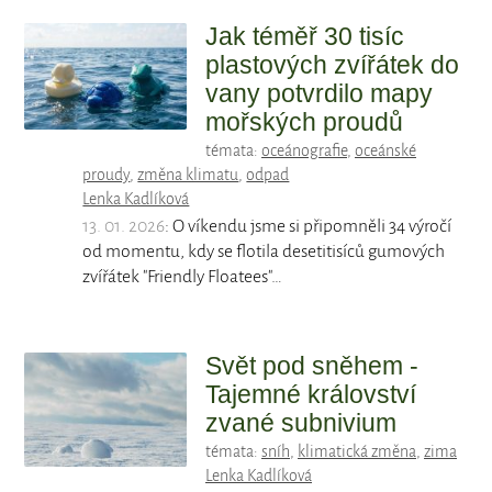
Jak téměř 30 tisíc
plastových zvířátek do
vany potvrdilo mapy
mořských proudů
témata:
oceánografie
,
oceánské
proudy
,
změna klimatu
,
odpad
Lenka Kadlíková
13. 01. 2026
: O víkendu jsme si připomněli 34 výročí
od momentu, kdy se flotila desetitisíců gumových
zvířátek "Friendly Floatees"…
Svět pod sněhem -
Tajemné království
zvané subnivium
témata:
sníh
,
klimatická změna
,
zima
Lenka Kadlíková