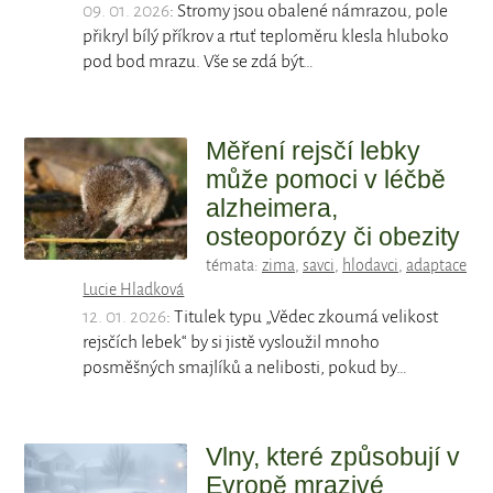
09. 01. 2026
: Stromy jsou obalené námrazou, pole
přikryl bílý příkrov a rtuť teploměru klesla hluboko
pod bod mrazu. Vše se zdá být…
Měření rejsčí lebky
může pomoci v léčbě
alzheimera,
osteoporózy či obezity
témata:
zima
,
savci
,
hlodavci
,
adaptace
Lucie Hladková
12. 01. 2026
: Titulek typu „Vědec zkoumá velikost
rejsčích lebek“ by si jistě vysloužil mnoho
posměšných smajlíků a nelibosti, pokud by…
Vlny, které způsobují v
Evropě mrazivé