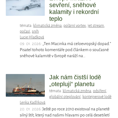
sevření, sněhové
kalamity i rekordní
teplo
témata:
klimatická změna
,
polární vortex
,
jet stream
,
počasí
,
sníh
Lucie Hladková
09. 01. 2026
: „Ten Macinka má celoevropský dopad.“
Pisatel tohoto komentáře pod článkem o současné
sněhové kalamitě v Evropě naráží na…
Jak nám čistší lodě
„oteplují“ planetu
témata:
klimatická změna
,
odsíření
,
globální oteplování
,
kontejnerové lodě
Lenka Kadlíková
20. 01. 2026
: Ještě po roce 2010 existoval na planetě
silný štít, který nad našimi hlavami po celá desetiletí