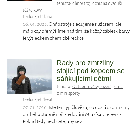
témata:
ohňostroj
,
ochrana ovzduší
,
těžké kovy
Lenka Kadlíková
06. 01. 2026
: Ohňostroje sledujeme s úžasem, ale
málokdy přemýšlíme nad tím, že každý záblesk barvy
je výsledkem chemické reakce…
Rady pro zmrzliny
stojící pod kopcem se
sáňkujícími dětmi
témata:
Outdoorové vybavení
,
zima
,
zimní sporty
Lenka Kadlíková
07. 01. 2026
: Jste ten typ člověka, co dostává omrzliny
druhého stupně i při sledování Mrazíka v televizi?
Pokud tedy nechcete, aby se z…