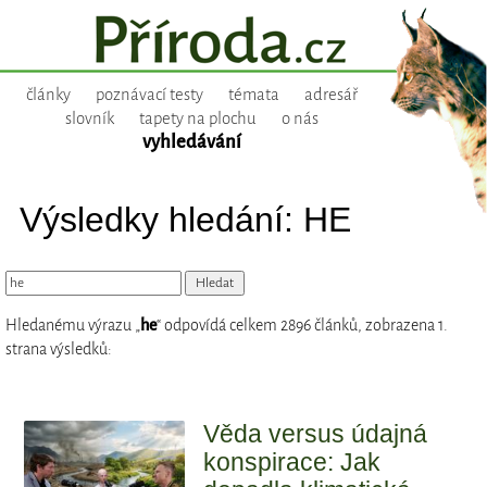
články
poznávací testy
témata
adresář
slovník
tapety na plochu
o nás
vyhledávání
Výsledky hledání: HE
Hledanému výrazu „
he
“ odpovídá celkem 2896 článků, zobrazena 1.
strana výsledků:
Věda versus údajná
konspirace: Jak