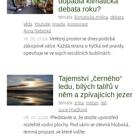
dopadla klimatická
debata roku?
témata:
klimatická změna
,
debata
,
věda
,
Youtube
,
pravda
,
konspirace
Anna Nebeská
18. 05. 2026
: Veřejný prostor se dnes podobá
zákopové válce. Každá strana si hýčká své pravdy,
opevňuje se ve svých sociálních bublinách…
Tajemství „černého“
ledu, bílých talířů v
něm a zpívajících jezer
témata:
zima
,
metan
,
led
Lucie Hladková
08. 01. 2026
: Představte si, že stojíte uprostřed
rozlehlé vodní plochy. Pod vámi se otevírá hluboká,
temná propast, ve které vidíte…