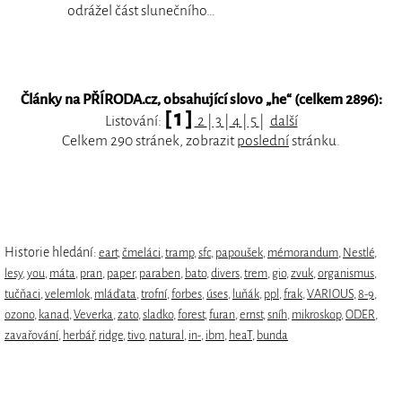
odrážel část slunečního…
Články na PŘÍRODA.cz, obsahující slovo „
he
“ (celkem 2896):
[ 1 ]
Listování:
2
|
3
|
4
|
5
|
další
Celkem 290 stránek, zobrazit
poslední
stránku.
Historie hledání:
eart
,
čmeláci
,
tramp
,
sfc
,
papoušek
,
mémorandum
,
Nestlé
,
lesy
,
you
,
máta
,
pran
,
paper
,
paraben
,
bato
,
divers
,
trem
,
gio
,
zvuk
,
organismus
,
tučňaci
,
velemlok
,
mláďata
,
trofní
,
forbes
,
úses
,
luňák
,
ppl
,
frak
,
VARIOUS
,
8-9
,
ozono
,
kanad
,
Veverka
,
zato
,
sladko
,
forest
,
furan
,
ernst
,
sníh
,
mikroskop
,
ODER
,
zavařování
,
herbář
,
ridge
,
tivo
,
natural
,
in-
,
ibm
,
heaT
,
bunda