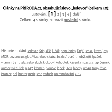
Články na PŘÍRODA.cz, obsahující slovo „
ledovce
“ (celkem 40):
[ 1 ]
Listování:
2
|
3
|
4
|
další
Celkem 4 stránky, zobrazit
poslední
stránku.
Historie hledání:
ledovce
,
Štip
,
klíšť
,
luňák
,
popáleniny
,
Fat%
,
srnka
,
krevní
,
osy
,
MGR
,
pozorovan
,
glob
,
%27
,
ebook
,
tatra
,
bezlesí
,
oceán
,
nobýl
,
ojñ
,
špaček
,
vitamin
,
trem
,
tela
,
cebo
,
sluch
,
krokodýl
,
kohoutek
,
kácení
,
impacts
,
chap
,
česnek
,
author
,
světlušek
,
p%27
,
křemen
,
ploutve
,
lepek
,
UZD
,
blechy
,
urban
,
tropy
,
živic
,
istanice
,
nhl
,
hunter
,
rustic
,
srne
,
vzduch
,
rozmnožování
,
2012