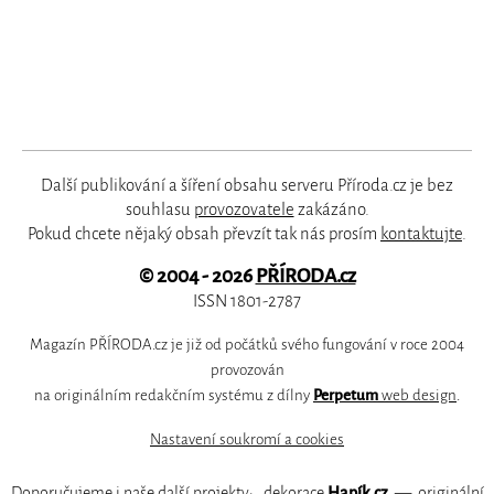
Další publikování a šíření obsahu serveru Příroda.cz je bez
souhlasu
provozovatele
zakázáno.
Pokud chcete nějaký obsah převzít tak nás prosím
kontaktujte
.
© 2004 - 2026
PŘÍRODA.cz
ISSN 1801-2787
Magazín PŘÍRODA.cz je již od počátků svého fungování v roce 2004
provozován
na originálním redakčním systému z dílny
Perpetum
web design
.
Nastavení soukromí a cookies
Doporučujeme i naše další projekty:
dekorace
Hapík.cz
—
originální