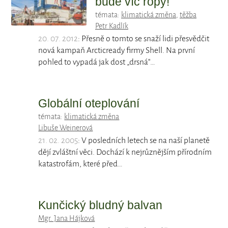
bude víc ropy!
témata:
klimatická změna
,
těžba
Petr Kadlík
20. 07. 2012
: Přesně o tomto se snaží lidi přesvědčit
nová kampaň Arcticready firmy Shell. Na první
pohled to vypadá jak dost „drsná“…
Globální oteplování
témata:
klimatická změna
Libuše Weinerová
21. 02. 2005
: V posledních letech se na naší planetě
dějí zvláštní věci. Dochází k nejrůznějším přírodním
katastrofám, které před…
Kunčický bludný balvan
Mgr. Jana Hájková