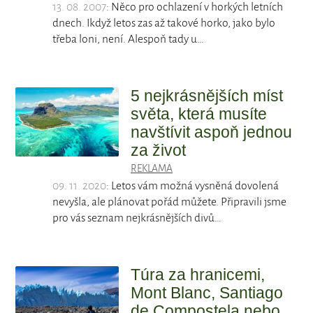
13. 08. 2007
: Něco pro ochlazení v horkých letních
dnech. Ikdyž letos zas až takové horko, jako bylo
třeba loni, není. Alespoň tady u…
5 nejkrásnějších míst
světa, která musíte
navštívit aspoň jednou
za život
REKLAMA
09. 11. 2020
: Letos vám možná vysněná dovolená
nevyšla, ale plánovat pořád můžete. Připravili jsme
pro vás seznam nejkrásnějších divů…
Túra za hranicemi,
Mont Blanc, Santiago
de Compostela nebo