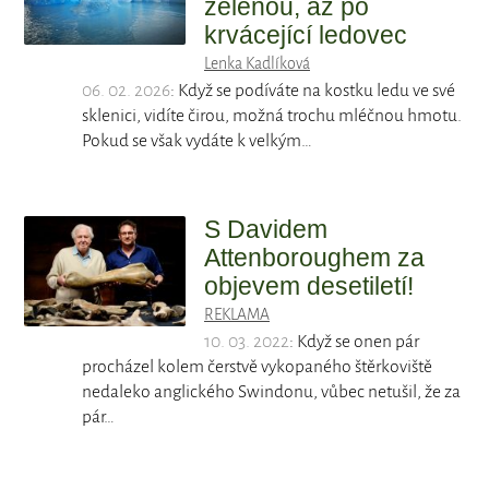
zelenou, až po
krvácející ledovec
Lenka Kadlíková
06. 02. 2026
: Když se podíváte na kostku ledu ve své
sklenici, vidíte čirou, možná trochu mléčnou hmotu.
Pokud se však vydáte k velkým…
S Davidem
Attenboroughem za
objevem desetiletí!
REKLAMA
10. 03. 2022
: Když se onen pár
procházel kolem čerstvě vykopaného štěrkoviště
nedaleko anglického Swindonu, vůbec netušil, že za
pár…