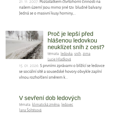
21. 11. 2007
: Pozůstatkem čtvrtohorní činnosti na
našem území jsou mimo jiné tzv. bludné balvany.
Jedná se o masivní kusy horniny,…
Proč je lepší před
hlášenou ledovkou
neuklízet sníh z cest?
témata:
ledovka
,
sníh
,
zima
Lucie Hladková
15. 01. 2026
: S prvními zprávami o blížící se ledovce
se sociální sítě a sousedské hovory obvykle zaplní
vlnou rozhořčení směrem k…
V sevření dob ledových
témata:
klimatická změna
,
ledovec
Jana Šoltésová