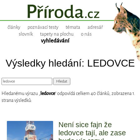
články
poznávací testy
témata
adresář
slovník
tapety na plochu
o nás
vyhledávání
Výsledky hledání: LEDOVCE
Hledanému výrazu „
ledovce
“ odpovídá celkem 40 článků, zobrazena 1.
strana výsledků:
Není sice fajn že
ledovce tají, ale zase