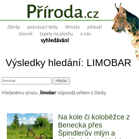
články
poznávací testy
témata
adresář
slovník
tapety na plochu
o nás
vyhledávání
Výsledky hledání: LIMOBAR
Hledanému výrazu „
limobar
“ odpovídá celkem 2 články:
Na kole či koloběžce z
Benecka přes
Špindlerův mlýn a