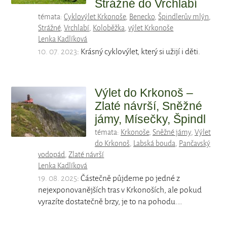
Strážné do Vrchlabí
témata:
Cyklovýlet Krkonoše
,
Benecko
,
Špindlerův mlýn
,
Strážné
,
Vrchlabí
,
Koloběžka
,
výlet Krkonoše
Lenka Kadlíková
10. 07. 2023
: Krásný cyklovýlet, který si užijí i děti.
Výlet do Krkonoš –
Zlaté návrší, Sněžné
jámy, Mísečky, Špindl
témata:
Krkonoše
,
Sněžné jámy
,
Výlet
do Krkonoš
,
Labská bouda
,
Pančavský
vodopád
,
Zlaté návrší
Lenka Kadlíková
19. 08. 2025
: Částečně půjdeme po jedné z
nejexponovanějších tras v Krkonoších, ale pokud
vyrazíte dostatečně brzy, je to na pohodu.…