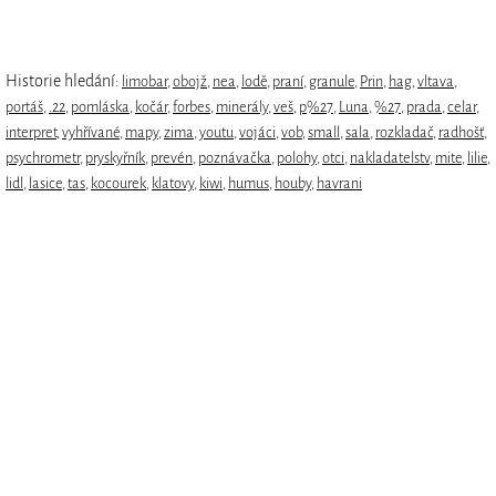
Historie hledání:
limobar
,
obojž
,
nea
,
lodě
,
praní
,
granule
,
Prin
,
hag
,
vltava
,
portáš
,
.22
,
pomláska
,
kočár
,
forbes
,
minerály
,
veš
,
p%27
,
Luna
,
%27
,
prada
,
celar
,
interpret
,
vyhřívané
,
mapy
,
zima
,
youtu
,
vojáci
,
vob
,
small
,
sala
,
rozkladač
,
radhošť
,
psychrometr
,
pryskyřník
,
prevén
,
poznávačka
,
polohy
,
otci
,
nakladatelstv
,
mite
,
lilie
,
lidl
,
lasice
,
tas
,
kocourek
,
klatovy
,
kiwi
,
humus
,
houby
,
havrani