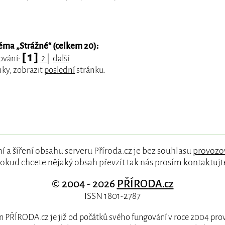
éma „
Strážné
“ (celkem 20):
[ 1 ]
tování:
2
|
další
nky, zobrazit
poslední
stránku.
í a šíření obsahu serveru Příroda.cz je bez souhlasu
provozo
okud chcete nějaký obsah převzít tak nás prosím
kontaktujt
© 2004 - 2026
PŘÍRODA.cz
ISSN 1801-2787
 PŘÍRODA.cz je již od počátků svého fungování v roce 2004 pr