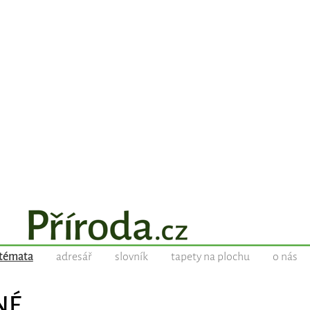
témata
adresář
slovník
tapety na plochu
o nás
NÉ