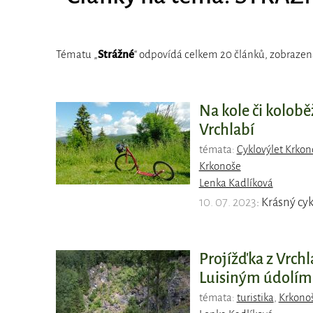
Tématu „
Strážné
“ odpovídá celkem 20 článků, zobrazena
Na kole či kolobě
Vrchlabí
témata:
Cyklovýlet Krkon
Krkonoše
Lenka Kadlíková
10. 07. 2023
: Krásný cykl
Projížďka z Vrch
Luisiným údolím
témata:
turistika
,
Krkono