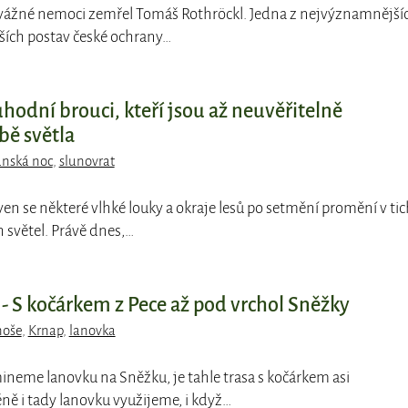
é vážné nemoci zemřel Tomáš Rothröckl. Jedna z nejvýznamnější
ších postav české ochrany…
hodní brouci, kteří jsou až neuvěřitelně
bě světla
ánská noc
,
slunovrat
ven se některé vlhké louky a okraje lesů po setmění promění v ti
 světel. Právě dnes,…
- S kočárkem z Pece až pod vrchol Sněžky
noše
,
Krnap
,
lanovka
ineme lanovku na Sněžku, je tahle trasa s kočárkem asi
ně i tady lanovku využijeme, i když…