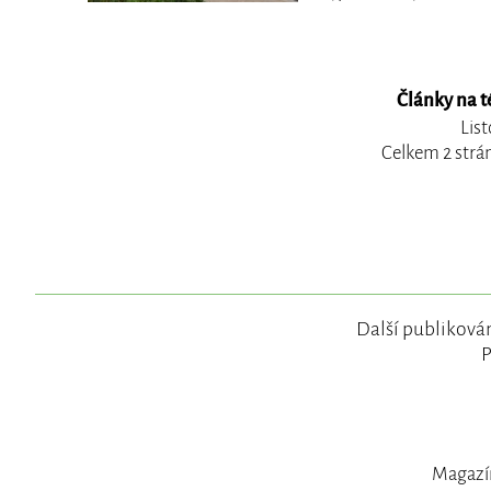
Články na t
Lis
Celkem 2 strá
Další publikován
P
Magazín