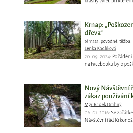
krásný výlet, při které
Krnap: „Poškozeny
dřeva“
témata:
povodně
,
těžba
,
Lenka Kadlíková
20. 09. 2024
: Po řádění
na Facebooku bylo poš
Nový Návštěvní ř
zákaz používání 
Mgr. Radek Drahný
06. 01. 2016
: Se začát
Návštěvní řád Krkono