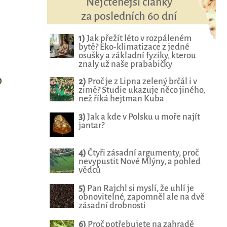
Nejčtenější články
za posledních 60 dní
1)
Jak přežít léto v rozpáleném
bytě? Eko-klimatizace z jedné
osušky a základní fyziky, kterou
znaly už naše prababičky
o
2)
Proč je z Lipna zelený brčál i v
zimě? Studie ukazuje něco jiného,
než říká hejtman Kuba
3)
Jak a kde v Polsku u moře najít
jantar?
4)
Čtyři zásadní argumenty, proč
nevypustit Nové Mlýny, a pohled
vědců
5)
Pan Rajchl si myslí, že uhlí je
obnovitelné, zapomněl ale na dvě
zásadní drobnosti
6)
Proč potřebujete na zahradě