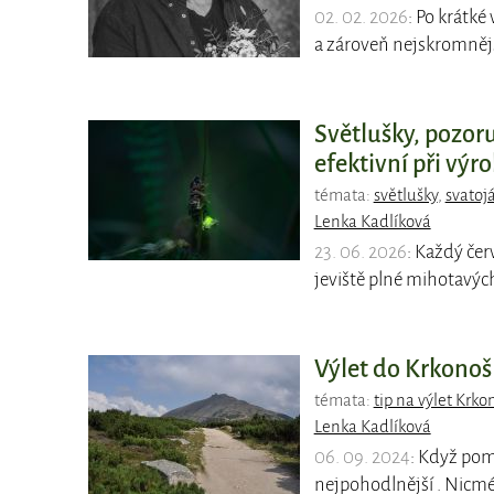
02. 02. 2026
: Po krátk
a zároveň nejskromněj
Světlušky, pozoru
efektivní při výro
témata:
světlušky
,
svatoj
Lenka Kadlíková
23. 06. 2026
: Každý čer
jeviště plné mihotavých
Výlet do Krkonoš 
témata:
tip na výlet Krko
Lenka Kadlíková
06. 09. 2024
: Když pom
nejpohodlnější . Nicmé