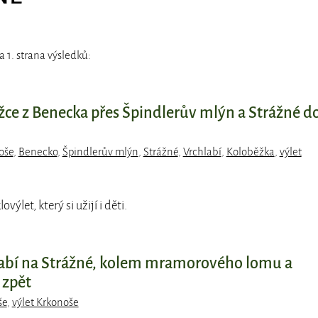
 1. strana výsledků:
žce z Benecka přes Špindlerův mlýn a Strážné d
oše
,
Benecko
,
Špindlerův mlýn
,
Strážné
,
Vrchlabí
,
Koloběžka
,
výlet
ovýlet, který si užijí i děti.
labí na Strážné, kolem mramorového lomu a
 zpět
še
,
výlet Krkonoše