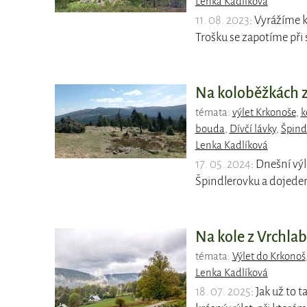
Lenka Kadlíková
11. 08. 2023
: Vyrážíme 
Trošku se zapotíme př
Na koloběžkách z
témata:
výlet Krkonoše
,
k
bouda
,
Dívčí lávky
,
Špind
Lenka Kadlíková
17. 05. 2024
: Dnešní v
Špindlerovku a dojede
Na kole z Vrchlab
témata:
Výlet do Krkonoš
Lenka Kadlíková
18. 07. 2025
: Jak už to