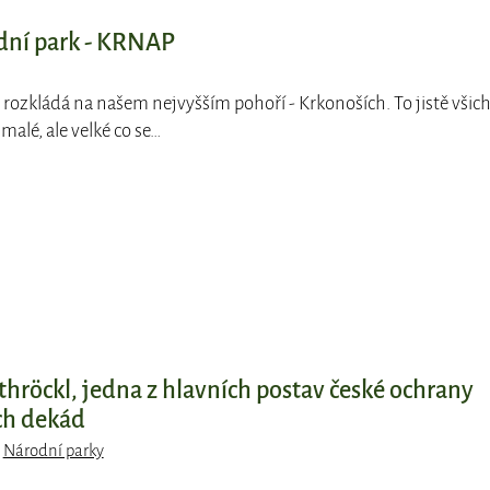
dní park - KRNAP
rozkládá na našem nejvyšším pohoří - Krkonoších. To jistě všic
 malé, ale velké co se…
hröckl, jedna z hlavních postav české ochrany
ch dekád
,
Národní parky