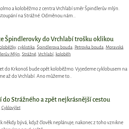
kolmo a koloběžmo z centra Vrchlabí směr Špindlerův mlýn.
i stoupání na Strážné. Odměnou nám…
e Špindlerovky do Vrchlabí trošku oklikou
oloběžky
,
cyklistika
,
Špindlerova bouda
,
Petrovka bouda
,
Moravská
lerův Mlýn
,
Strážné
,
Vrchlabí
,
koloběh
ýlet do Krkonoš bude opět koloběžmo. Vyjedeme cyklobusem na
me až do Vrchlabí. Ano můžeme to…
í do Strážného a zpět nejkrásnější cestou
,
Cyklovýlet
 tak někdy bývá, když člověk neplánuje, nakonec z toho vznikne