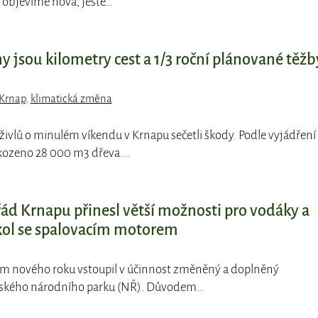
m objevíme nová, ještě…
 jsou kilometry cest a 1/3 roční plánované těžb
Krnap
,
klimatická změna
 živlů o minulém víkendu v Krnapu sečetli škody. Podle vyjádření
kozeno 28 000 m3 dřeva.…
ád Krnapu přinesl větší možnosti pro vodáky a
kol se spalovacím motorem
kem nového roku vstoupil v účinnost změněný a doplněný
šského národního parku (NŘ). Důvodem…