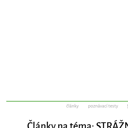
články
poznávací testy
Články na téma: STRÁŽ