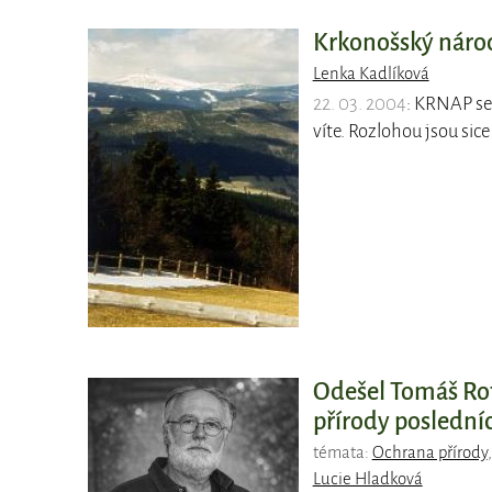
Krkonošský náro
Lenka Kadlíková
22. 03. 2004
: KRNAP se 
víte. Rozlohou jsou sice
Odešel Tomáš Rot
přírody poslední
témata:
Ochrana přírody
Lucie Hladková