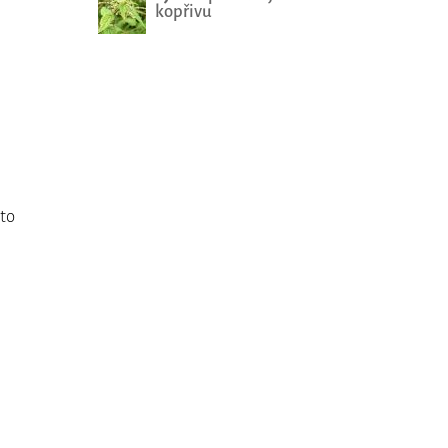
kopřivu
to