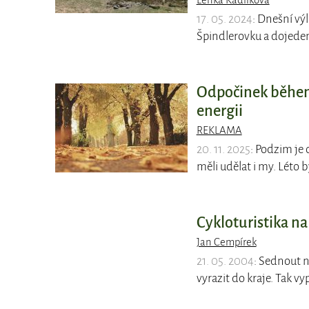
Lenka Kadlíková
17. 05. 2024
: Dnešní v
Špindlerovku a dojede
Odpočinek během
energii
REKLAMA
20. 11. 2025
: Podzim je
měli udělat i my. Léto b
Cykloturistika na
Jan Cempírek
21. 05. 2004
: Sednout n
vyrazit do kraje. Tak 