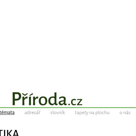
témata
adresář
slovník
tapety na plochu
o nás
TIKA