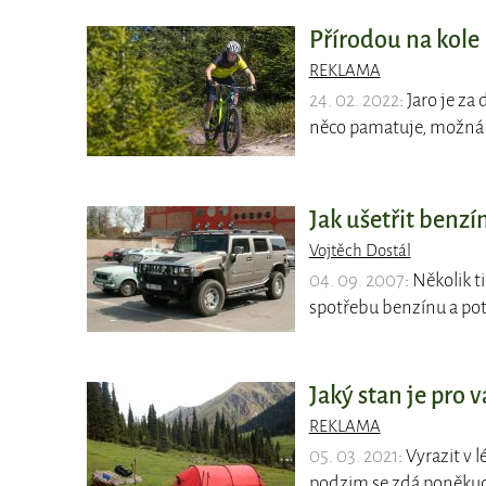
Přírodou na kole
REKLAMA
24. 02. 2022
: Jaro je za
něco pamatuje, možná j
Jak ušetřit benzí
Vojtěch Dostál
04. 09. 2007
: Několik t
spotřebu benzínu a pot
Jaký stan je pro v
REKLAMA
05. 03. 2021
: Vyrazit v
podzim se zdá poněku