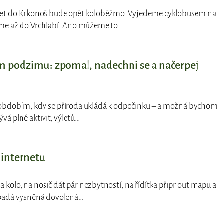
ýlet do Krkonoš bude opět koloběžmo. Vyjedeme cyklobusem na
me až do Vrchlabí. Ano můžeme to…
 podzimu: zpomal, nadechni se a načerpej
 obdobím, kdy se příroda ukládá k odpočinku – a možná bychom 
ývá plné aktivit, výletů…
 internetu
a kolo, na nosič dát pár nezbytností, na řídítka připnout mapu a
vypadá vysněná dovolená…