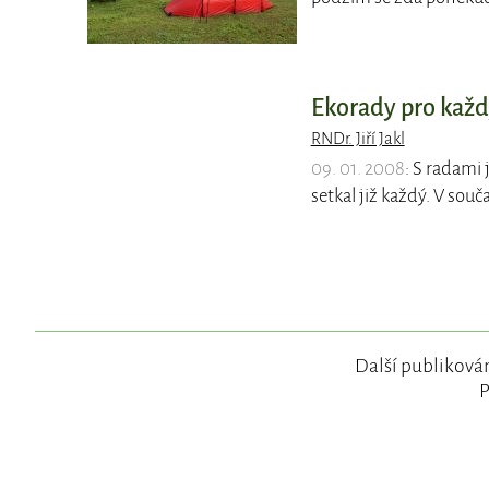
Ekorady pro kaž
RNDr. Jiří Jakl
09. 01. 2008
: S radami
setkal již každý. V sou
Další publikován
P