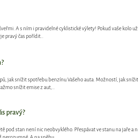
 dveřmi. A s ním i pravidelné cyklistické výlety! Pokud vaše kolo už
e pravý čas pořídit…
n?
ipů, jak snížit spotřebu benzínu Vašeho auta. Možností, jak sníži
ažmo snížit emise z aut,…
ás pravý?
 létě pod stan není nic neobvyklého. Přespávat ve stanu na jaře a n
d nerozumné. A na sněhu…