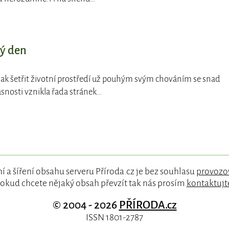
dý den
 jak šetřit životní prostředí už pouhým svým chováním se snad
časnosti vznikla řada stránek…
í a šíření obsahu serveru Příroda.cz je bez souhlasu
provozo
okud chcete nějaký obsah převzít tak nás prosím
kontaktujt
© 2004 - 2026
PŘÍRODA.cz
ISSN 1801-2787