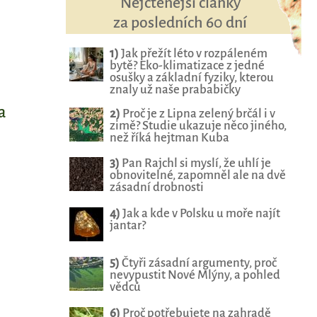
Nejčtenější články
za posledních 60 dní
1)
Jak přežít léto v rozpáleném
bytě? Eko-klimatizace z jedné
osušky a základní fyziky, kterou
znaly už naše prababičky
a
2)
Proč je z Lipna zelený brčál i v
zimě? Studie ukazuje něco jiného,
než říká hejtman Kuba
3)
Pan Rajchl si myslí, že uhlí je
obnovitelné, zapomněl ale na dvě
zásadní drobnosti
4)
Jak a kde v Polsku u moře najít
jantar?
5)
Čtyři zásadní argumenty, proč
nevypustit Nové Mlýny, a pohled
vědců
6)
Proč potřebujete na zahradě