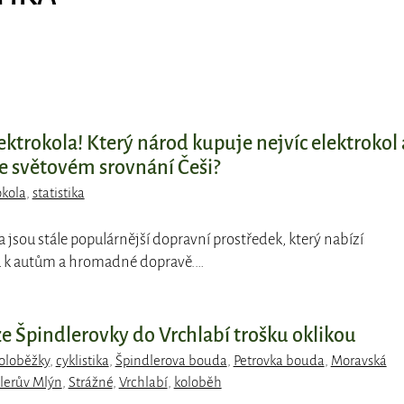
ktrokola! Který národ kupuje nejvíc elektrokol 
ve světovém srovnání Češi?
okola
,
statistika
la jsou stále populárnější dopravní prostředek, který nabízí
vu k autům a hromadné dopravě.…
e Špindlerovky do Vrchlabí trošku oklikou
oloběžky
,
cyklistika
,
Špindlerova bouda
,
Petrovka bouda
,
Moravská
lerův Mlýn
,
Strážné
,
Vrchlabí
,
koloběh