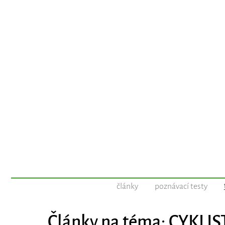
články
poznávací testy
Články na téma: CYKLIS