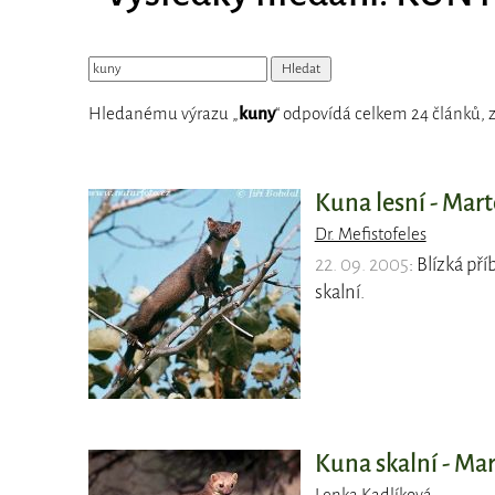
Hledanému výrazu „
kuny
“ odpovídá celkem 24 článků, z
Kuna lesní - Mar
Dr. Mefistofeles
22. 09. 2005
: Blízká p
skalní.
Kuna skalní - Mar