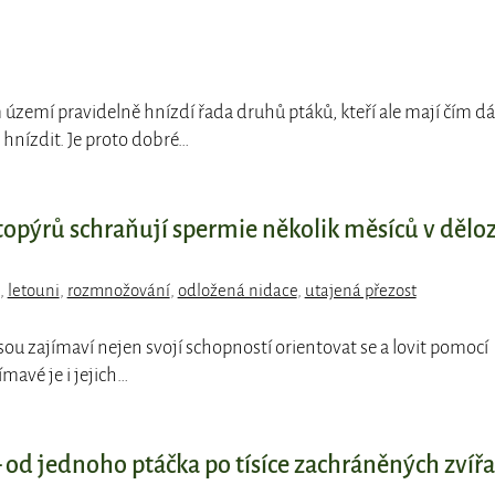
 území pravidelně hnízdí řada druhů ptáků, kteří ale mají čím dá
nízdit. Je proto dobré…
topýrů schraňují spermie několik měsíců v dělo
,
letouni
,
rozmnožování
,
odložená nidace
,
utajená přezost
jsou zajímaví nejen svojí schopností orientovat se a lovit pomocí
mavé je i jejich…
od jednoho ptáčka po tísíce zachráněných zvířa