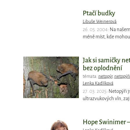
Ptačí budky
Libuše Weinerová
26. 05. 2004
: Na našem
méně míst, kde mohou h
Jak si samičky ne
bez oplodnění
témata:
netopýr
,
netopýři
Lenka Kadlíková
27. 03. 2025
: Netopýři 
ultrazvukových vln, zají
Hope Swinimer – 