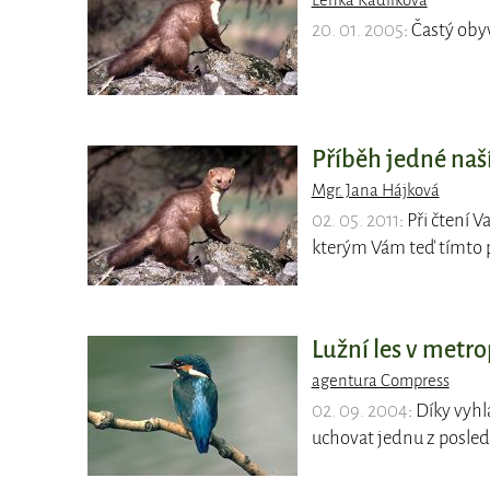
Lenka Kadlíková
20. 01. 2005
: Častý oby
Příběh jedné naší
Mgr. Jana Hájková
02. 05. 2011
: Při čtení 
kterým Vám teď tímto 
Lužní les v metro
agentura Compress
02. 09. 2004
: Díky vyh
uchovat jednu z posledn