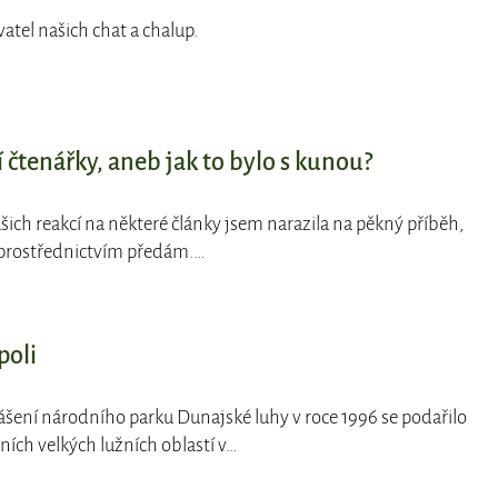
vatel našich chat a chalup.
 čtenářky, aneb jak to bylo s kunou?
Vašich reakcí na některé články jsem narazila na pěkný příběh,
prostřednictvím předám.…
poli
lášení národního parku Dunajské luhy v roce 1996 se podařilo
ích velkých lužních oblastí v…