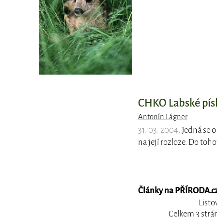
CHKO Labské pís
Antonín Lágner
31. 03. 2004
: Jedná se 
na její rozloze. Do toh
Články na PŘÍRODA.cz,
Listo
Celkem 3 strá