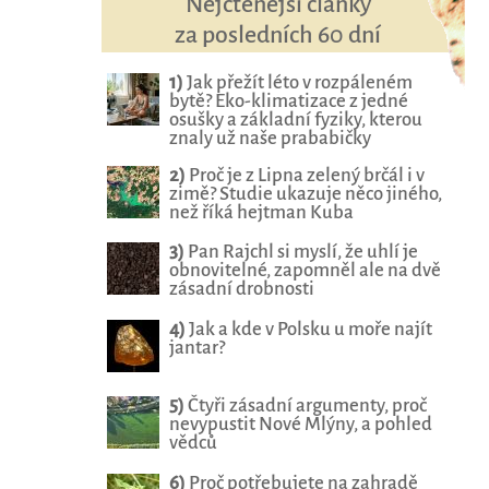
Nejčtenější články
za posledních 60 dní
1)
Jak přežít léto v rozpáleném
bytě? Eko-klimatizace z jedné
osušky a základní fyziky, kterou
znaly už naše prababičky
2)
Proč je z Lipna zelený brčál i v
zimě? Studie ukazuje něco jiného,
než říká hejtman Kuba
3)
Pan Rajchl si myslí, že uhlí je
obnovitelné, zapomněl ale na dvě
zásadní drobnosti
4)
Jak a kde v Polsku u moře najít
jantar?
5)
Čtyři zásadní argumenty, proč
nevypustit Nové Mlýny, a pohled
vědců
6)
Proč potřebujete na zahradě