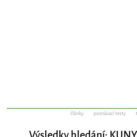
články
poznávací testy
Výsledky hledání: KUN