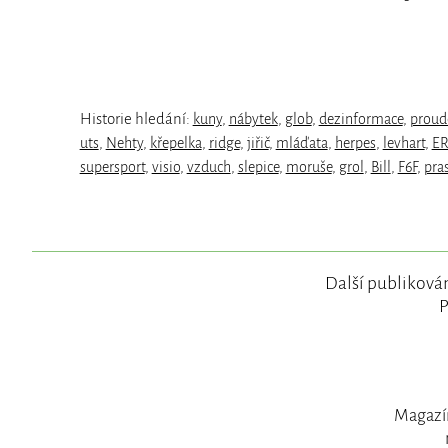
Historie hledání:
kuny
,
nábytek
,
glob
,
dezinformace
,
proud
uts
,
Nehty
,
křepelka
,
ridge
,
jiřič
,
mláďata
,
herpes
,
levhart
,
E
supersport
,
visio
,
vzduch
,
slepice
,
moruše
,
grol
,
Bill
,
F6F
,
pra
Další publikován
P
Magazín