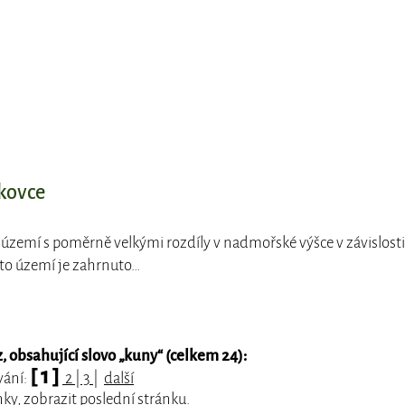
kovce
o území s poměrně velkými rozdíly v nadmořské výšce v závislosti
oto území je zahrnuto…
 obsahující slovo „
kuny
“ (celkem 24):
[ 1 ]
vání:
2
|
3
|
další
nky, zobrazit
poslední
stránku.