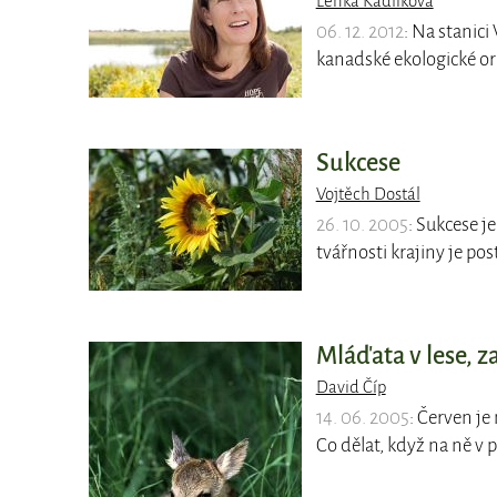
Lenka Kadlíková
06. 12. 2012
: Na stanici
kanadské ekologické org
Sukcese
Vojtěch Dostál
26. 10. 2005
: Sukcese j
tvářnosti krajiny je p
Mláďata v lese, z
David Číp
14. 06. 2005
: Červen je
Co dělat, když na ně v 