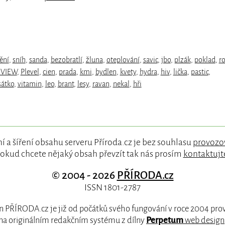
ění
,
sníh
,
sanda
,
bezobratlí
,
žluna
,
oteplování
,
savic
,
jbo
,
plzák
,
poklad
,
r
RVIEW
,
Plevel
,
cien
,
prada
,
kmi
,
bydlen
,
kvety
,
hydra
,
hiv
,
lička
,
pastic
,
sátko
,
vitamin
,
leo
,
brant
,
lesy
,
ravan
,
nekal
,
hři
í a šíření obsahu serveru Příroda.cz je bez souhlasu
provozo
okud chcete nějaký obsah převzít tak nás prosím
kontaktujt
© 2004 - 2026
PŘÍRODA.cz
ISSN 1801-2787
 PŘÍRODA.cz je již od počátků svého fungování v roce 2004 pr
na originálním redakčním systému z dílny
Perpetum
web design