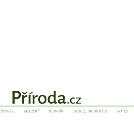
témata
adresář
slovník
tapety na plochu
o nás
Y