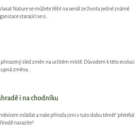
 Viasat Nature se můžete těšit na seriál ze života jedné známé
anizace starající se o…
e přirozený sled změn na určitém místě. Důvodem k této evoluci
ostupná změna…
ahradě i na chodníku
 měsícem mláďat a naše příroda jimi v tuto dobu téměř 'přetéká'.
přírodě narazíte?