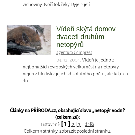
vrchoviny, tvoří tok řeky Dyje a její…
Vídeň skýtá domov
dvaceti druhům
netopýrů
agentura Compress
03. 12. 2004
: Vídeň je jedno z
nejbohatších evropských velkoměst na netopýry
nejen z hlediska jejich absolutního počtu, ale také co
do…
Články na PŘÍRODA.cz, obsahující slovo „
netopýr vodní
“
(celkem 28):
[ 1 ]
Listování:
2
|
3
|
další
Celkem 3 stránky, zobrazit
poslední
stránku.