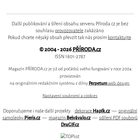
Další publikování a šíření obsahu serveru Příroda.cz je bez
souhlasu
provozovatele
zakázáno.
Pokud chcete nějaký obsah převzít tak nás prosím
kontaktujte
.
© 2004 - 2026
PŘÍRODA.cz
ISSN 1801-2787
Magazín PŘÍRODA.cz je již od počátků svého fungování v roce 2004
provozován
na originálním redakčním systému z dílny
Perpetum
web design
.
Nastavení soukromí a cookies
Doporučujeme i naše další projekty:
dekorace
Hapík.cz
—
originální
samolepky
Pieris.cz
—
magazín
Bejvávalo.cz
—
sdílení PDF souborů
DraGIF.cz