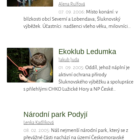
Alena Rulfová
07. 09. 2006
: Místo konání: v
blízkosti obcí Severní a Lobendava; Šluknovský
výběžek. Účastníci: nadšenci všeho věku, milovníci…
Ekoklub Ledumka
Jakub Juda
01. 09. 2005
: Oddíl, jehož náplní je
aktivní ochrana přírody
Šluknovského výběžku a spolupráce
s přilehlými CHKO Lužické Hory a NP České…
Národní park Podyjí
Lenka Kadlíková
08. 02. 2005
: Náš nejmenší národní park, který se z
převážné části nachází na území Českomoravské