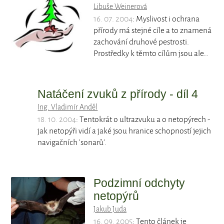
Libuše Weinerová
16. 07. 2004
: Myslivost i ochrana
přírody má stejné cíle a to znamená
zachování druhové pestrosti.
Prostředky k těmto cílům jsou ale…
Natáčení zvuků z přírody - díl 4
Ing. Vladimír Anděl
18. 10. 2004
: Tentokrát o ultrazvuku a o netopýrech -
jak netopýři vidí a jaké jsou hranice schopností jejich
navigačních 'sonarů'.
Podzimní odchyty
netopýrů
Jakub Juda
16. 09. 2005
: Tento článek je