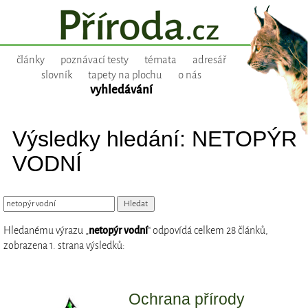
články
poznávací testy
témata
adresář
slovník
tapety na plochu
o nás
vyhledávání
Výsledky hledání: NETOPÝR
VODNÍ
Hledanému výrazu „
netopýr vodní
“ odpovídá celkem 28 článků,
zobrazena 1. strana výsledků:
Ochrana přírody