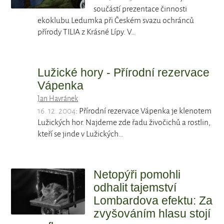
součástí prezentace činnosti
ekoklubu Ledumka při Českém svazu ochránců
přírody TILIA z Krásné Lípy. V…
Lužické hory - Přírodní rezervace
Vápenka
Jan Havránek
16. 12. 2004
: Přírodní rezervace Vápenka je klenotem
Lužických hor. Najdeme zde řadu živočichů a rostlin,
kteří se jinde v Lužických…
Netopýři pomohli
odhalit tajemství
Lombardova efektu: Za
zvyšováním hlasu stojí