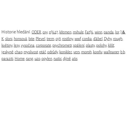
Historie hledání:
ODER
,
osy
,
p%27
,
křemen
,
mihule
,
Fat%
,
winn
,
panda
,
lor
,
J＆
K
,
sloni
,
honsová
,
bite
,
Plevel
,
trem
,
ojñ
,
rostliny
,
wwf
,
cordia
,
ďábel
,
Dyhy
,
rough
,
květiny
,
lesy
,
vysočina
,
corporate
,
psychrometr
,
spálení
,
plasty
,
polohy
,
klíšť
,
jeskyně
,
chap
,
myslivost
,
ptáč
,
odrůdy
,
koniklec
,
vers
,
morph
,
kopřiv
,
wallpaper
,
b b
,
paraziti
,
Home
,
rang
,
uzo
,
opylen
,
rustic
,
dýně
,
atis