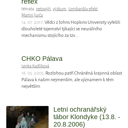
reflex
témata:
netopýři
,
výzkum
,
Lombardův efekt
Martin Jurča
14. 07. 2017
: Vědci z Johns Hopkins University vyřešili
dlouholeté tajemství týkající se neurálního
mechanismu stojícího za tzv.…
CHKO Pálava
Lenka Kadlíková
18. 05. 2005
: Rozlohou patří Chráněná krajinná oblast
Pálava k našim nejmenším, ale významem k těm
největším.
Letní ochranářský
tábor Klondyke (13.8. -
20.8.2006)