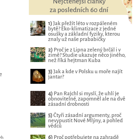
Nejčtenější články
za posledních 60 dní
1)
Jak přežít léto v rozpáleném
bytě? Eko-klimatizace z jedné
osušky a základní fyziky, kterou
znaly už naše prababičky
2)
Proč je z Lipna zelený brčál i v
zimě? Studie ukazuje něco jiného,
než říká hejtman Kuba
3)
Jak a kde v Polsku u moře najít
e
jantar?
4)
Pan Rajchl si myslí, že uhlí je
obnovitelné, zapomněl ale na dvě
zásadní drobnosti
5)
Čtyři zásadní argumenty, proč
nevypustit Nové Mlýny, a pohled
vědců
6)
Proč potřebujete na zahradě
gh
,