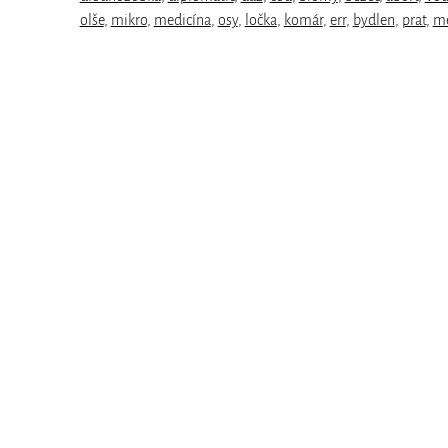
olše
,
mikro
,
medicína
,
osy
,
ločka
,
komár
,
err
,
bydlen
,
prat
,
m