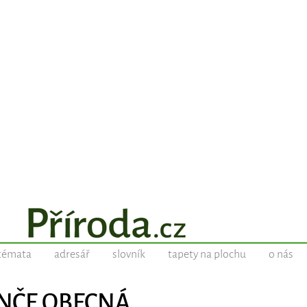
témata
adresář
slovník
tapety na plochu
o nás
RANČE OBECNÁ