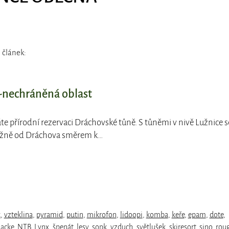
 článek:
-nechráněná oblast
te přírodní rezervaci Dráchovské tůně. S tůněmi v nivě Lužnice s
jižně od Dráchova směrem k…
k
,
vzteklina
,
pyramid
,
putin
,
mikrofon
,
lidoopi
,
komba
,
keře
,
epam
,
dote
,
acke
,
NTB
,
Lynx
,
špenát
,
lesy
,
sopk
,
vzduch
,
světlušek
,
skiresort
,
sino
,
rou