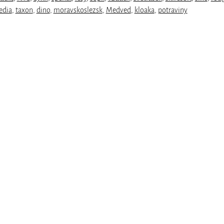
edia
,
taxon
,
dino
,
moravskoslezsk
,
Medved
,
kloaka
,
potraviny