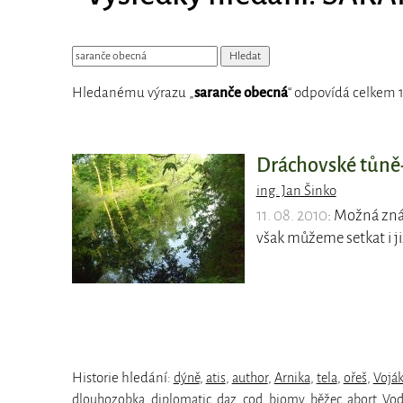
Hledanému výrazu „
saranče obecná
“ odpovídá celkem 1
Dráchovské tůně
ing. Jan Šinko
11. 08. 2010
: Možná zná
však můžeme setkat i 
Historie hledání:
dýně
,
atis
,
author
,
Arnika
,
tela
,
ořeš
,
Vojá
dlouhozobka
,
diplomatic
,
daz
,
cod
,
biomy
,
běžec
,
abort
,
Vod