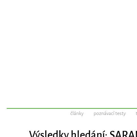
články
poznávací testy
Výsledky hledání: SA