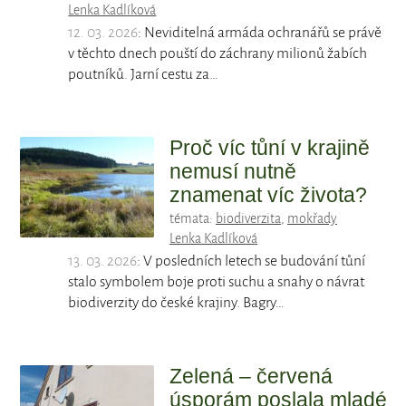
Lenka Kadlíková
12. 03. 2026
: Neviditelná armáda ochranářů se právě
v těchto dnech pouští do záchrany milionů žabích
poutníků. Jarní cestu za…
Proč víc tůní v krajině
nemusí nutně
znamenat víc života?
témata:
biodiverzita
,
mokřady
Lenka Kadlíková
13. 03. 2026
: V posledních letech se budování tůní
stalo symbolem boje proti suchu a snahy o návrat
biodiverzity do české krajiny. Bagry…
Zelená – červená
úsporám poslala mladé