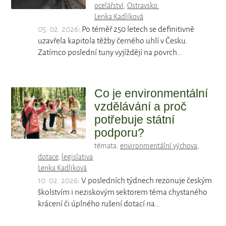
ocelářství
,
Ostravsko.
Lenka Kadlíková
05. 02. 2026
: Po téměř 250 letech se definitivně
uzavřela kapitola těžby černého uhlí v Česku.
Zatímco poslední tuny vyjíždějí na povrch…
Co je environmentální
vzdělávání a proč
potřebuje státní
podporu?
témata:
environmentální výchova
,
dotace
,
legislativa
Lenka Kadlíková
10. 02. 2026
: V posledních týdnech rezonuje českým
školstvím i neziskovým sektorem téma chystaného
krácení či úplného rušení dotací na…