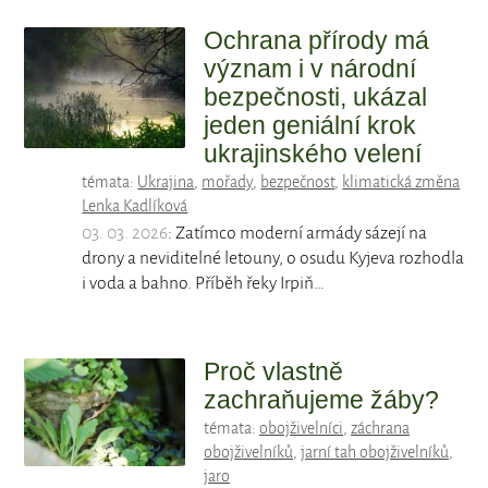
Ochrana přírody má
význam i v národní
bezpečnosti, ukázal
jeden geniální krok
ukrajinského velení
témata:
Ukrajina
,
mořady
,
bezpečnost
,
klimatická změna
Lenka Kadlíková
03. 03. 2026
: Zatímco moderní armády sázejí na
drony a neviditelné letouny, o osudu Kyjeva rozhodla
i voda a bahno. Příběh řeky Irpiň…
Proč vlastně
zachraňujeme žáby?
témata:
obojživelníci
,
záchrana
obojživelníků
,
jarní tah obojživelníků
,
jaro