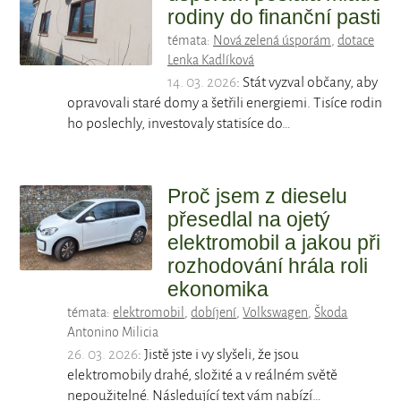
rodiny do finanční pasti
témata:
Nová zelená úsporám
,
dotace
Lenka Kadlíková
14. 03. 2026
: Stát vyzval občany, aby
opravovali staré domy a šetřili energiemi. Tisíce rodin
ho poslechly, investovaly statisíce do…
Proč jsem z dieselu
přesedlal na ojetý
elektromobil a jakou při
rozhodování hrála roli
ekonomika
témata:
elektromobil
,
dobíjení
,
Volkswagen
,
Škoda
Antonino Milicia
26. 03. 2026
: Jistě jste i vy slyšeli, že jsou
elektromobily drahé, složité a v reálném světě
nepoužitelné. Následující text vám nabízí…