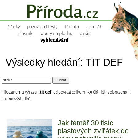
články
poznávací testy
témata
adresář
slovník
tapety na plochu
o nás
vyhledávání
Výsledky hledání: TIT DEF
Hledanému výrazu „
tit def
“ odpovídá celkem 159 článků, zobrazena 1.
strana výsledků:
Jak téměř 30 tisíc
plastových zvířátek do