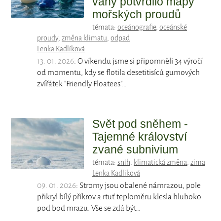
vany potvrdilo mapy
mořských proudů
témata:
oceánografie
,
oceánské
proudy
,
změna klimatu
,
odpad
Lenka Kadlíková
13. 01. 2026
: O víkendu jsme si připomněli 34 výročí
od momentu, kdy se flotila desetitisíců gumových
zvířátek "Friendly Floatees"…
Svět pod sněhem -
Tajemné království
zvané subnivium
témata:
sníh
,
klimatická změna
,
zima
Lenka Kadlíková
09. 01. 2026
: Stromy jsou obalené námrazou, pole
přikryl bílý příkrov a rtuť teploměru klesla hluboko
pod bod mrazu. Vše se zdá být…