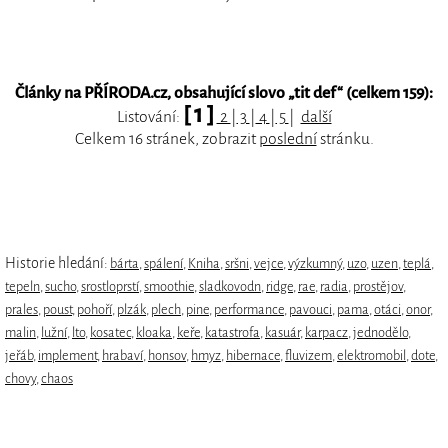
Články na PŘÍRODA.cz, obsahující slovo „
tit def
“ (celkem 159):
[ 1 ]
Listování:
2
|
3
|
4
|
5
|
další
Celkem 16 stránek, zobrazit
poslední
stránku.
Historie hledání:
bárta
,
spálení
,
Kniha
,
sršni
,
vejce
,
výzkumný
,
uzo
,
uzen
,
teplá
,
tepeln
,
sucho
,
srostloprstí
,
smoothie
,
sladkovodn
,
ridge
,
rae
,
radia
,
prostějov
,
prales
,
poust
,
pohoří
,
plzák
,
plech
,
pine
,
performance
,
pavouci
,
pama
,
otáci
,
onor
,
malin
,
lužní
,
lto
,
kosatec
,
kloaka
,
keře
,
katastrofa
,
kasuár
,
karpacz
,
jednodělo
,
jeřáb
,
implement
,
hrabaví
,
honsov
,
hmyz
,
hibernace
,
fluvizem
,
elektromobil
,
dote
,
chovy
,
chaos