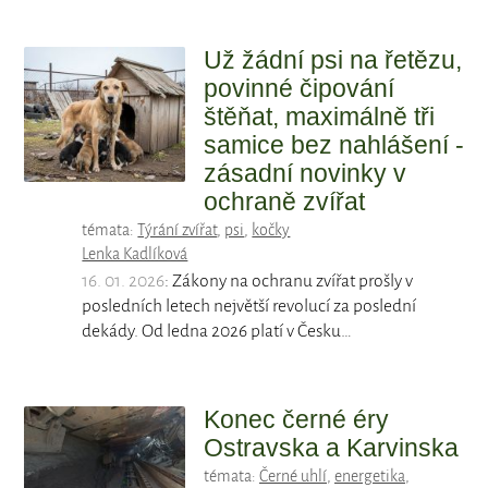
Už žádní psi na řetězu,
povinné čipování
štěňat, maximálně tři
samice bez nahlášení -
zásadní novinky v
ochraně zvířat
témata:
Týrání zvířat
,
psi
,
kočky
Lenka Kadlíková
16. 01. 2026
: Zákony na ochranu zvířat prošly v
posledních letech největší revolucí za poslední
dekády. Od ledna 2026 platí v Česku…
Konec černé éry
Ostravska a Karvinska
témata:
Černé uhlí
,
energetika
,