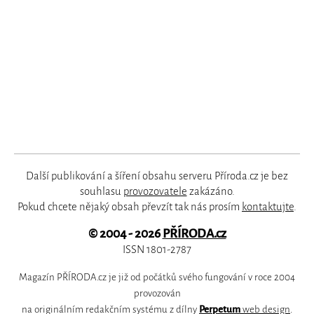
Další publikování a šíření obsahu serveru Příroda.cz je bez
souhlasu
provozovatele
zakázáno.
Pokud chcete nějaký obsah převzít tak nás prosím
kontaktujte
.
© 2004 - 2026
PŘÍRODA.cz
ISSN 1801-2787
Magazín PŘÍRODA.cz je již od počátků svého fungování v roce 2004
provozován
na originálním redakčním systému z dílny
Perpetum
web design
.