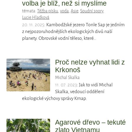
volba je blíž, než si myslíme
témata:
Těžba písku
,
voda
,
Asie
,
Soudní spory
Lucie Hladková
20. 11. 2025
: Kambodžské jezero Tonle Sap je jedním
z nejpozoruhodnějších ekologických divů naší
planety. Obrovské vodní těleso, které…
Proč nelze vyhnat lidi z
Krkonoš
Michal Skalka
11. 07. 2023
: Jak to vidí Michal
Skalka, vedoucí oddělení
ekologické výchovy správy Krnap.
Agarové dřevo – tekuté
zlato Vietnamu