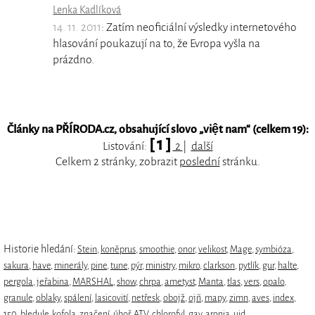
Lenka Kadlíková
14. 11. 2011
: Zatím neoficiální výsledky internetového
hlasování poukazují na to, že Evropa vyšla na
prázdno.
Články na PŘÍRODA.cz, obsahující slovo „
việt nam
“ (celkem 19):
[ 1 ]
Listování:
2
|
další
Celkem 2 stránky, zobrazit
poslední
stránku.
Historie hledání:
Stein
,
koněprus
,
smoothie
,
onor
,
velikost
,
Mage
,
symbióza
,
sakura
,
have
,
minerály
,
pine
,
tune
,
pýr
,
ministry
,
mikro
,
clarkson
,
pytlík
,
gur
,
halte
,
pergola
,
jeřabina
,
MARSHAL
,
show
,
chrpa
,
ametyst
,
Manta
,
tlas
,
vers
,
opalo
,
granule
,
oblaky
,
spálení
,
lasicovití
,
netřesk
,
obojž
,
ojñ
,
mapy
,
zimn
,
aves
,
index
,
150
,
bledule
,
kofola
,
značení
,
úhoř
,
ATV
,
chlorofyl
,
gay
,
aronia
,
uid