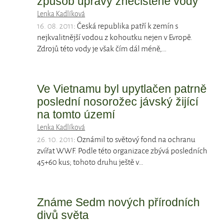
způsob úpravy znečištěné vody
Lenka Kadlíková
16. 08. 2011
: Česká republika patří k zemín s
nejkvalitnější vodou z kohoutku nejen v Evropě.
Zdrojů této vody je však čím dál méně,…
Ve Vietnamu byl upytlačen patrně
poslední nosorožec jávský žijící
na tomto území
Lenka Kadlíková
26. 10. 2011
: Oznámil to světový fond na ochranu
zvířat WWF. Podle této organizace zbývá posledních
45+60 kus; tohoto druhu ještě v…
Známe Sedm nových přírodních
divů světa