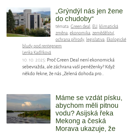
„Grýndýl nás jen žene
do chudoby“
témata:
Green deal
,
EU
,
klimatická
změna
,
ekonomika
,
zemědělství
,
ochrana přírody
,
legislativa
,
Ekologické
bludy pod rentgenem
Lenka Kadlíková
10. 10. 2025
: Proč Green Deal není ekonomická
sebevražda, ale záchrana vaší peněženky? Když
někdo řekne, že nás „Zelená dohoda pro…
Máme se vzdát písku,
abychom měli pitnou
vodu? Asijská řeka
Mekong a česká
Morava ukazuje, že