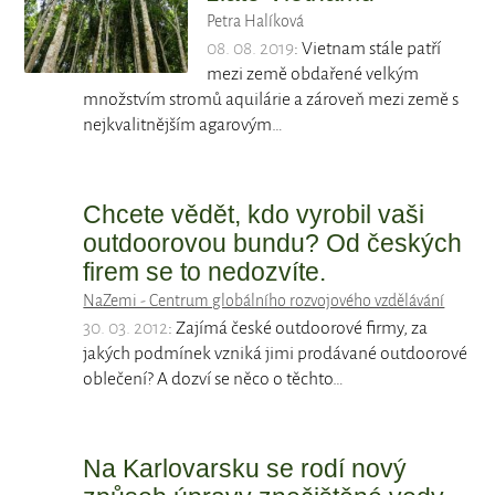
Petra Halíková
08. 08. 2019
: Vietnam stále patří
mezi země obdařené velkým
množstvím stromů aquilárie a zároveň mezi země s
nejkvalitnějším agarovým…
Chcete vědět, kdo vyrobil vaši
outdoorovou bundu? Od českých
firem se to nedozvíte.
NaZemi - Centrum globálního rozvojového vzdělávání
30. 03. 2012
: Zajímá české outdoorové firmy, za
jakých podmínek vzniká jimi prodávané outdoorové
oblečení? A dozví se něco o těchto…
Na Karlovarsku se rodí nový