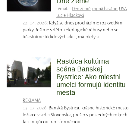
Dne Země
témata:
Den Země
,
ropná havárie
,
USA
Lucie Hladková
22. 04. 2026
: Když se dnes procházíme rozkvetlými
parky, řešíme s dětmi ekologické rébusy nebo se
účastníme úklidových akcí, málokdy si…
Rastúca kultúrna
scéna Banskej
Bystrice: Ako miestni
umelci formujú identitu
mesta
REKLAMA
03. 07. 2026
: Banská Bystrica, krásne historické mesto
ležiace v srdci Slovenska, prešlo v posledných rokoch
fascinujúcou transformáciou…