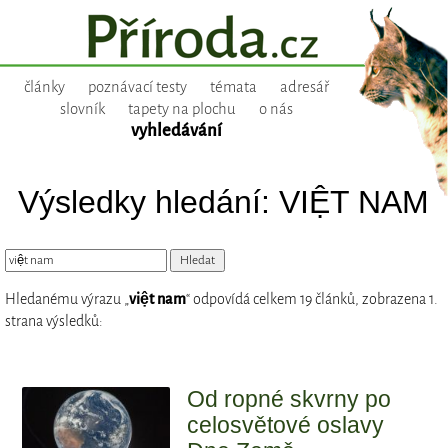
články
poznávací testy
témata
adresář
slovník
tapety na plochu
o nás
vyhledávání
Výsledky hledání: VIỆT NAM
Hledanému výrazu „
việt nam
“ odpovídá celkem 19 článků, zobrazena 1.
strana výsledků:
Od ropné skvrny po
celosvětové oslavy