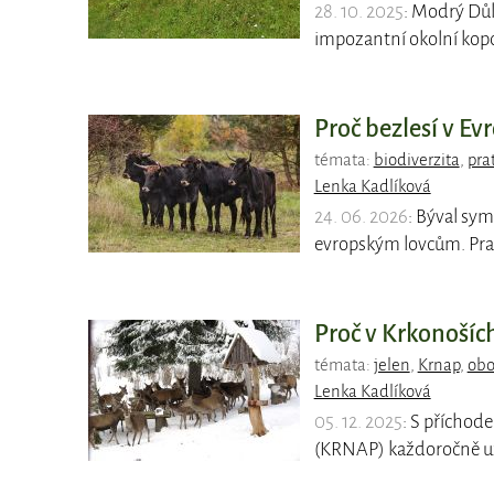
28. 10. 2025
: Modrý Důl
impozantní okolní kop
Proč bezlesí v Ev
témata:
biodiverzita
,
pra
Lenka Kadlíková
24. 06. 2026
: Býval sym
evropským lovcům. Pra
Proč v Krkonoších
témata:
jelen
,
Krnap
,
obo
Lenka Kadlíková
05. 12. 2025
: S příchod
(KRNAP) každoročně uza