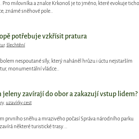
. Pro milovníka a znalce Krkonoš je to jméno, které evokuje ticho
ce, známé sněhové pole…
ropě potřebuje vzkřísit pratura
tur
,
šlechtění
bolem nespoutané síly, který naháněl hrůzu i úctu nejstarším
tur, monumentální vládce…
 jeleny zavírají do obor a zakazují vstup lidem?
ry
,
uzavírky cest
em prvního sněhu a mrazivého počasí Správa národního parku
vírá některé turistické trasy.…