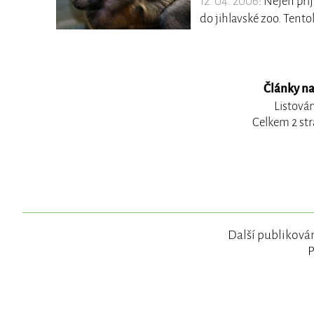
12. 04. 2006
: Nejen příj
do jihlavské zoo. Tentok
Články na
Listován
Celkem 2 str
Další publikován
P