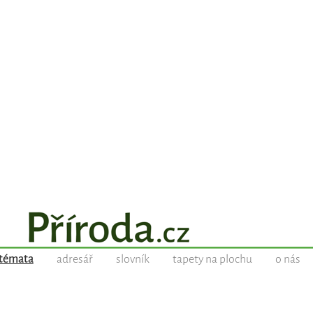
témata
adresář
slovník
tapety na plochu
o nás