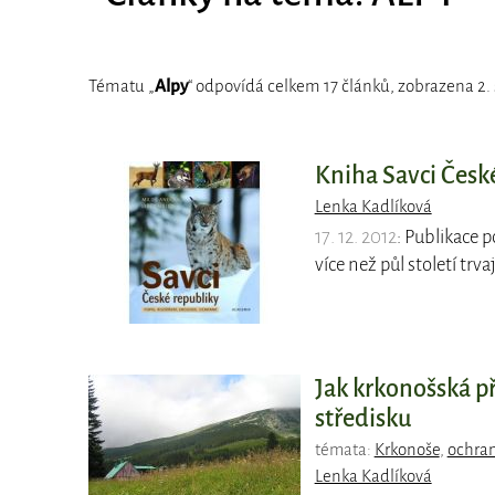
Tématu „
Alpy
“ odpovídá celkem 17 článků, zobrazena 2. 
Kniha Savci Česk
Lenka Kadlíková
17. 12. 2012
: Publikace 
více než půl století trva
Jak krkonošská p
středisku
témata:
Krkonoše
,
ochran
Lenka Kadlíková