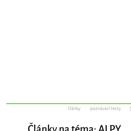
články
poznávací testy
Články na téma: ALPY