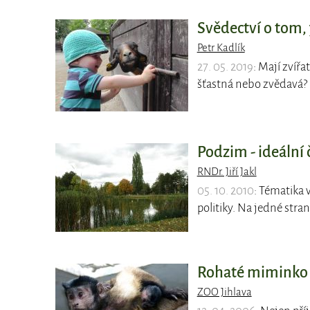
Svědectví o tom, 
Petr Kadlík
27. 05. 2019
: Mají zvíř
šťastná nebo zvědavá? P
Podzim - ideální 
RNDr. Jiří Jakl
05. 10. 2010
: Tématika 
politiky. Na jedné stran
Rohaté miminko v
ZOO Jihlava