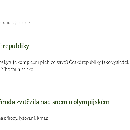
strana výsledků:
é republiky
poskytuje komplexní přehled savců České republiky jako výsledek
jícího faunisticko…
říroda zvítězila nad snem o olympijském
a přírody
,
lyžování
,
Krnap