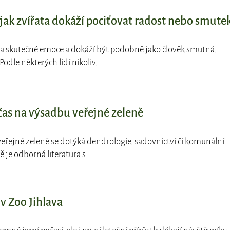
jak zvířata dokáží pociťovat radost nebo smute
ata skutečné emoce a dokáží být podobně jako člověk smutná,
odle některých lidí nikoliv,…
čas na výsadbu veřejné zeleně
veřejné zeleně se dotýká dendrologie, sadovnictví či komunální
ě je odborná literatura s…
 Zoo Jihlava