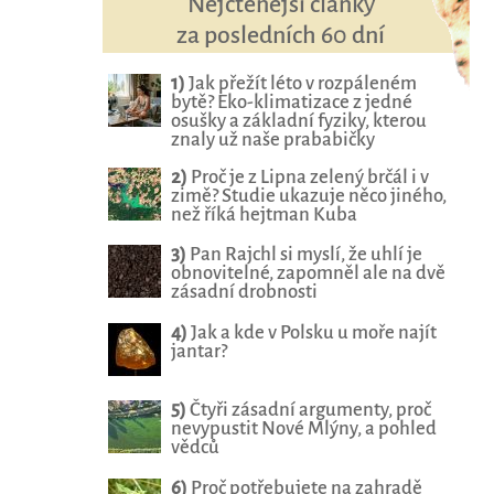
Nejčtenější články
za posledních 60 dní
1)
Jak přežít léto v rozpáleném
bytě? Eko-klimatizace z jedné
osušky a základní fyziky, kterou
znaly už naše prababičky
2)
Proč je z Lipna zelený brčál i v
zimě? Studie ukazuje něco jiného,
než říká hejtman Kuba
3)
Pan Rajchl si myslí, že uhlí je
obnovitelné, zapomněl ale na dvě
zásadní drobnosti
4)
Jak a kde v Polsku u moře najít
jantar?
5)
Čtyři zásadní argumenty, proč
nevypustit Nové Mlýny, a pohled
vědců
6)
Proč potřebujete na zahradě