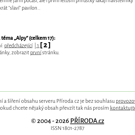
emné jarní počasí, ale i první letošní přírůstky lákají návštěvníky
rát "slaví" pavilon…
 téma „
Alpy
“ (celkem 17):
[ 2 ]
í:
předcházející
|
1
ánky, zobrazit
první
stránku.
í a šíření obsahu serveru Příroda.cz je bez souhlasu
provozo
okud chcete nějaký obsah převzít tak nás prosím
kontaktujt
© 2004 - 2026
PŘÍRODA.cz
ISSN 1801-2787