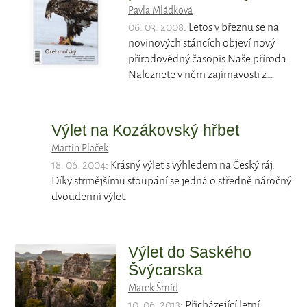
Pavla Mládková
06. 03. 2008
: Letos v březnu se na
novinových stáncích objeví nový
přírodovědný časopis Naše příroda.
Naleznete v něm zajímavosti z…
Výlet na Kozákovský hřbet
Martin Plaček
18. 06. 2004
: Krásný výlet s výhledem na Český ráj.
Díky strmějšímu stoupání se jedná o středně náročný
dvoudenní výlet.
Výlet do Saského
Švýcarska
Marek Šmíd
10. 06. 2013
: Přicházející letní