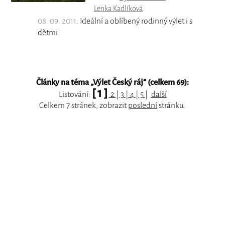
Lenka Kadlíková
08. 09. 2011
: Ideální a oblíbený rodinný výlet i s
dětmi.
Články na téma „
Výlet Český ráj
“ (celkem 69):
[ 1 ]
Listování:
2
|
3
|
4
|
5
|
další
Celkem 7 stránek, zobrazit
poslední
stránku.