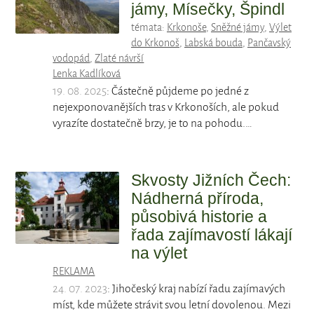
jámy, Mísečky, Špindl
témata:
Krkonoše
,
Sněžné jámy
,
Výlet
do Krkonoš
,
Labská bouda
,
Pančavský
vodopád
,
Zlaté návrší
Lenka Kadlíková
19. 08. 2025
: Částečně půjdeme po jedné z
nejexponovanějších tras v Krkonoších, ale pokud
vyrazíte dostatečně brzy, je to na pohodu.…
Skvosty Jižních Čech:
Nádherná příroda,
působivá historie a
řada zajímavostí lákají
na výlet
REKLAMA
24. 07. 2023
: Jihočeský kraj nabízí řadu zajímavých
míst, kde můžete strávit svou letní dovolenou. Mezi