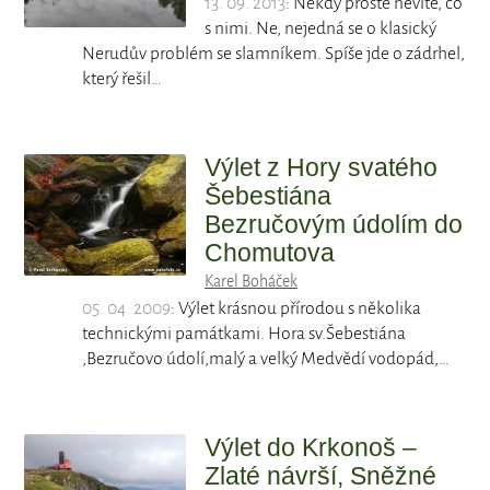
13. 09. 2013
: Někdy prostě nevíte, co
s nimi. Ne, nejedná se o klasický
Nerudův problém se slamníkem. Spíše jde o zádrhel,
který řešil…
Výlet z Hory svatého
Šebestiána
Bezručovým údolím do
Chomutova
Karel Boháček
05. 04. 2009
: Výlet krásnou přírodou s několika
technickými památkami. Hora sv.Šebestiána
,Bezručovo údolí,malý a velký Medvědí vodopád,…
Výlet do Krkonoš –
Zlaté návrší, Sněžné