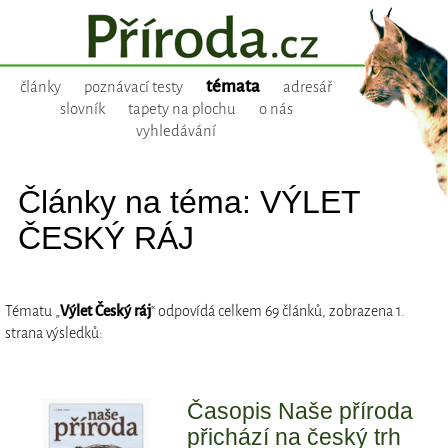
témata
články
poznávací testy
adresář
slovník
tapety na plochu
o nás
vyhledávání
Články na téma: VÝLET
ČESKÝ RÁJ
Tématu „
Výlet Český ráj
“ odpovídá celkem 69 článků, zobrazena 1.
strana výsledků:
Časopis Naše příroda
přichází na český trh