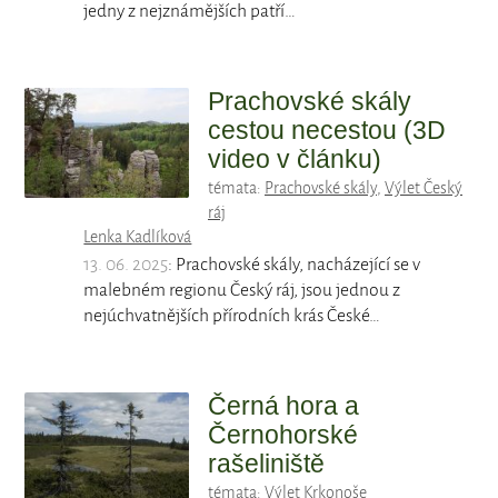
jedny z nejznámějších patří…
Prachovské skály
cestou necestou (3D
video v článku)
témata:
Prachovské skály
,
Výlet Český
ráj
Lenka Kadlíková
13. 06. 2025
: Prachovské skály, nacházející se v
malebném regionu Český ráj, jsou jednou z
nejúchvatnějších přírodních krás České…
Černá hora a
Černohorské
rašeliniště
témata:
Výlet Krkonoše