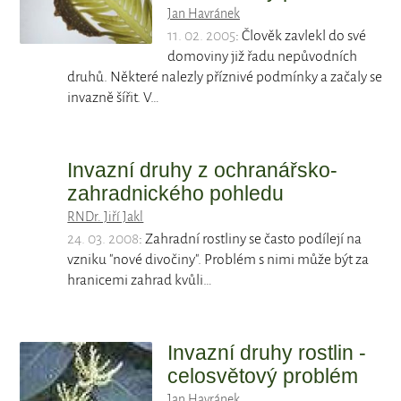
Jan Havránek
11. 02. 2005
: Člověk zavlekl do své
domoviny již řadu nepůvodních
druhů. Některé nalezly příznivé podmínky a začaly se
invazně šířit. V…
Invazní druhy z ochranářsko-
zahradnického pohledu
RNDr. Jiří Jakl
24. 03. 2008
: Zahradní rostliny se často podílejí na
vzniku "nové divočiny". Problém s nimi může být za
hranicemi zahrad kvůli…
Invazní druhy rostlin -
celosvětový problém
Jan Havránek