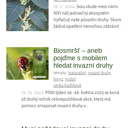
18. 11. 2004
: Jsou všude mezi námi.
Níčí náš jedinečný ekosystém.
Vytlačují naše původní druhy. Skoro
žádná opatření nemohou zábránit…
Biosmršť – aneb
pojďme s mobilem
hledat invazní druhy
témata:
Inaturalist
,
invazní druhy
,
hmyz
,
mobil
Lenka Kadlíková
19. 05. 2023
: Příští týden 26.-28. května 2023 se koná
již druhý ročník celorepublikové akce, která má
pomoci zmapovat invazní druhy v…