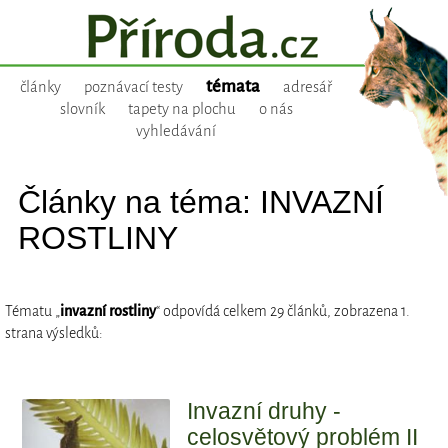
témata
články
poznávací testy
adresář
slovník
tapety na plochu
o nás
vyhledávání
Články na téma: INVAZNÍ
ROSTLINY
Tématu „
invazní rostliny
“ odpovídá celkem 29 článků, zobrazena 1.
strana výsledků:
Invazní druhy -
celosvětový problém II