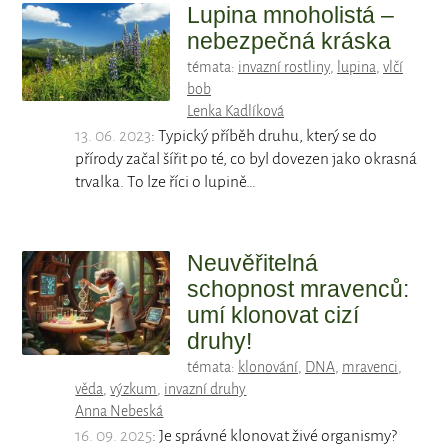
Lupina mnoholistá –
nebezpečná kráska
témata:
invazní rostliny
,
lupina
,
vlčí
bob
Lenka Kadlíková
13. 06. 2023
: Typický příběh druhu, který se do
přírody začal šířit po té, co byl dovezen jako okrasná
trvalka. To lze říci o lupině…
Neuvěřitelná
schopnost mravenců:
umí klonovat cizí
druhy!
témata:
klonování
,
DNA
,
mravenci
,
věda
,
výzkum
,
invazní druhy
Anna Nebeská
16. 09. 2025
: Je správné klonovat živé organismy?