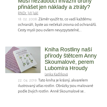
Musí nežádoucí invazní druhy
přinášet jen náklady a ztráty?
RNDr. Jiří Jakl
18. 02. 2008
: Záměr využít to, co vadí každému
ochranáři, byste asi nečekali zrovna od ochranářů.
Cesty mysli jsou ovšem nevyzpytatelné,…
Kniha Rostliny naší
přírody štětcem Anny
Skoumalové, perem
Lubomíra Hroudy
Lenka Kadlíková
22. 04. 2019
: Tato kniha je krásný, akvarelem
ilustrovaný atlas rostlin. Obrázky jsou malované
podle živých rostlin. Anně Skoumalové se…