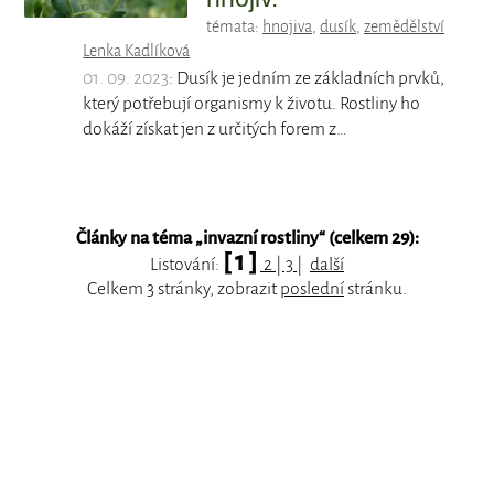
témata:
hnojiva
,
dusík
,
zemědělství
Lenka Kadlíková
01. 09. 2023
: Dusík je jedním ze základních prvků,
který potřebují organismy k životu. Rostliny ho
dokáží získat jen z určitých forem z…
Články na téma „
invazní rostliny
“ (celkem 29):
[ 1 ]
Listování:
2
|
3
|
další
Celkem 3 stránky, zobrazit
poslední
stránku.