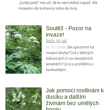
„Jurský park“ nás učí, že to není dobrý nápad. Ale
mravenci do knihovny nebo do kina…
Soutěž - Pozor na
invaze!
RNDr. Jiří Jakl
10. 07. 2008
: Jak upozornit na
invazní druhy? Což v běžných
tiskovinách či na neosobních
serverech? Co si o problému s
kavkazským…
Jak pomoci rostlinám k
dusíku a dalším
živinám bez umělých
hnojiv.