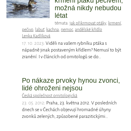
krmení ptáků pečivem,
možná nikdy nebudou
létat
témata:
jak přikrmovat ptáky
,
krmení
,
pečivo
,
labuť
,
kachna
,
nemoc
,
andělské křídlo
Lenka Kadlíková
17. 10. 2023
: Viděli na vašem rybníku ptáka s
nápadně jinak postaveným křídlem? Nemusí to být
zranění. I v článcích od ornitologů se do…
Po nákaze prvoky hynou zvonci,
lidé ohroženi nejsou
Česká společnost ornitologická
23. 05. 2012
: Praha, 23. května 2012. V posledních
dnech se v Čechách objevují hromadné úhyny
zvonků zelených, způsobené parazitickými…