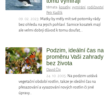
tomu vymírají
témata:
kosatky
,
vymírání
,
rodičovství
Petr Kadlík
09. 02. 2023
: Matky by měly mít své potomky rády
bez ohledu na jejich pohlaví. Samice kosatek mají
ale velmi dobrý důvod k tomu doufat,…
Podzim, ideální čas na
proměnu Vaši zahrady
bez života
David Číp
24. 10. 2005
: Na podzim ustává
vegetační období rostlin, takze je ideální čas na
přesazování a vysazování nových rostlin či jiné
úpravy…