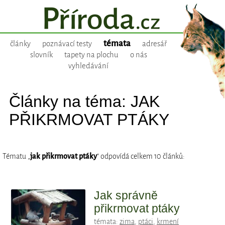
témata
články
poznávací testy
adresář
slovník
tapety na plochu
o nás
vyhledávání
Články na téma: JAK
PŘIKRMOVAT PTÁKY
Tématu „
jak přikrmovat ptáky
“ odpovídá celkem 10 článků:
Jak správně
přikrmovat ptáky
témata:
zima
,
ptáci
,
krmení