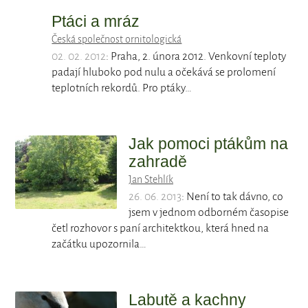
Ptáci a mráz
Česká společnost ornitologická
02. 02. 2012
: Praha, 2. února 2012. Venkovní teploty
padají hluboko pod nulu a očekává se prolomení
teplotních rekordů. Pro ptáky…
Jak pomoci ptákům na
zahradě
Jan Stehlík
26. 06. 2013
: Není to tak dávno, co
jsem v jednom odborném časopise
četl rozhovor s paní architektkou, která hned na
začátku upozornila…
Labutě a kachny