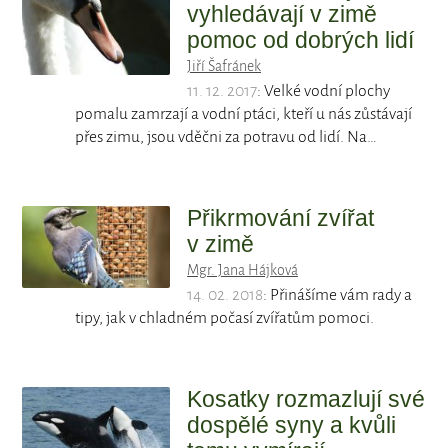
vyhledávají v zimě
pomoc od dobrých lidí
Jiří Šafránek
11. 12. 2017
: Velké vodní plochy
pomalu zamrzají a vodní ptáci, kteří u nás zůstávají
přes zimu, jsou vděčni za potravu od lidí. Na…
Přikrmování zvířat
v zimě
Mgr. Jana Hájková
14. 02. 2018
: Přinášíme vám rady a
tipy, jak v chladném počasí zvířatům pomoci.
Kosatky rozmazlují své
dospělé syny a kvůli