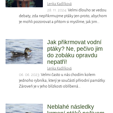
Lenka Kadlíková
28. 11. 2024
: Velmi dlouho se vedou
debaty, zda nepřikrmujme ptáky jen proto, abychom
je mohli pozorovat a přitom si myslíme, jak jim…
Jak přikrmovat vodní
ptáky? Ne, pečivo jim
do zobáku opravdu
nepatří!
Lenka Kadlíková
06. 06. 2023
: Velmi často u nás chodím kolem
jednoho rybníka, který je součástí přírodní památky.
Zároveň je v jeho blízkosti oblíbená…
Neblahé následky