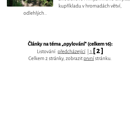
kupříkladu v hromadách větví,
odlehlých…
Články na téma „
opylování
“ (celkem 16):
[ 2 ]
Listování:
předcházející
|
1
Celkem 2 stránky, zobrazit
první
stránku.