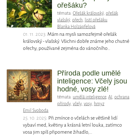
ořešáku?
témata:
Ořešák královský
,
ořešák
vlašský
,
ořech
,
listí ořešáku
Blanka Holzäpfelová
01. 11. 2023
: Mám na mysli samozřejmě ořešák
královský - vlašský. Všichni dobře známe jeho chutné
ořechy, používané zejména do vánočního…
Příroda podle umělé
inteligence: Včely jsou
hodné, vosy zlé!
témata:
umělá inteligence
,
AI
,
ochrana
přírody
,
včely
,
vosy
,
hmyz
Emil Svoboda
25. 10. 2025
: Při zmínce o včelách se většině lidí
vybaví med, květiny a krásná letní louka, zatímco
vosa jim spíš připomene žihadlo,…