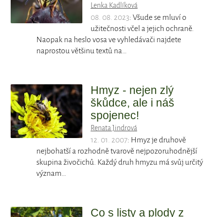
Lenka Kadlíková
08. 08. 2023
: Všude se mluví o
užitečnosti včel a jejich ochraně.
Naopak na heslo vosa ve vyhledávači najdete
naprostou většinu textů na…
Hmyz - nejen zlý
škůdce, ale i náš
spojenec!
Renata Jindrová
12. 01. 2007
: Hmyz je druhově
nejbohatší a rozhodně tvarově nejpozoruhodnější
skupina živočichů. Každý druh hmyzu má svůj určitý
význam…
Co s listy a plody z