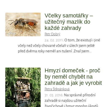
Včelky samotářky –
užitečný mazlík do
každé zahrady
Petr Dobrý
24. 02. 2011
: O tom, že existují i jiné
včely než včely chované včelaři v úlech jsem ještě
před dvěma roky neměl ani tušení. Znal jsem…
Hmyzí domeček - proč
by neměl chybět na
zahradě a jak je vyrobit
Petra Śtěpánková
31. 03. 2016
: Na správné přírodní
zahradě si najdou užiteční
živočichové i hmyz mnoho úkrytů,