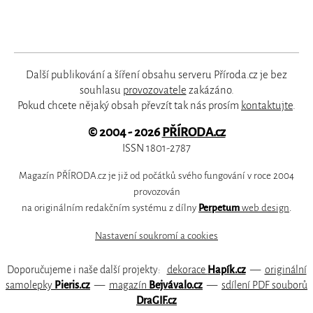
Další publikování a šíření obsahu serveru Příroda.cz je bez
souhlasu
provozovatele
zakázáno.
Pokud chcete nějaký obsah převzít tak nás prosím
kontaktujte
.
© 2004 - 2026
PŘÍRODA.cz
ISSN 1801-2787
Magazín PŘÍRODA.cz je již od počátků svého fungování v roce 2004
provozován
na originálním redakčním systému z dílny
Perpetum
web design
.
Nastavení soukromí a cookies
Doporučujeme i naše další projekty:
dekorace
Hapík.cz
—
originální
samolepky
Pieris.cz
—
magazín
Bejvávalo.cz
—
sdílení PDF souborů
DraGIF.cz