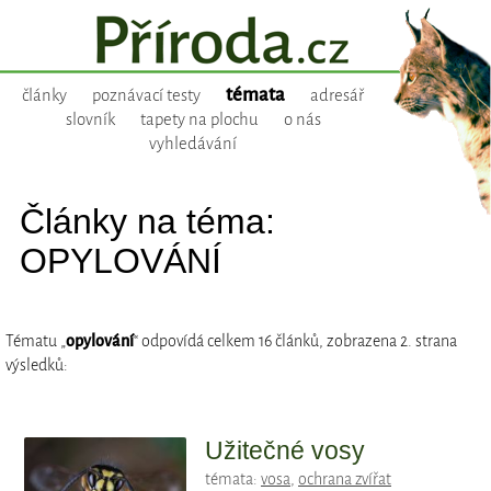
témata
články
poznávací testy
adresář
slovník
tapety na plochu
o nás
vyhledávání
Články na téma:
OPYLOVÁNÍ
Tématu „
opylování
“ odpovídá celkem 16 článků, zobrazena 2. strana
výsledků:
Užitečné vosy
témata:
vosa
,
ochrana zvířat