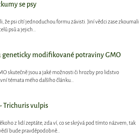
zkumy se psy
tili, že psi cítí jednoduchou formu závisti. Jiní vědci zase zkoumali
elů psů a jejich…
 geneticky modifikované potraviny GMO
MO skutečně jsou a jaké možnosti či hrozby pro lidstvo
lavní témata mého dalšího článku…
- Trichuris vulpis
ěkoho z lidí zeptáte, zda ví, co se skrývá pod tímto názvem, tak
ovědí bude pravděpodobně…