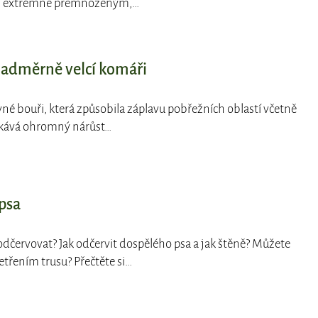
oti extrémně přemnoženým,…
nadměrně velcí komáři
vné bouři, která způsobila záplavu pobřežních oblastí včetně
očekává ohromný nárůst…
psa
 odčervovat? Jak odčervit dospělého psa a jak štěně? Můžete
etřením trusu? Přečtěte si…