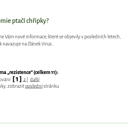
ie ptačí chřipky?
me Vám nové informace, které se objevily v posledních letech,
k navazuje na článek Virus…
éma „
rezistence
“ (celkem 11):
[ 1 ]
tování:
2
|
další
nky, zobrazit
poslední
stránku.