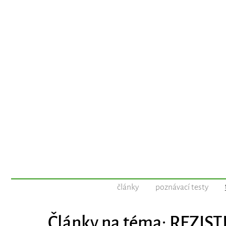
články
poznávací testy
Články na téma: REZIS