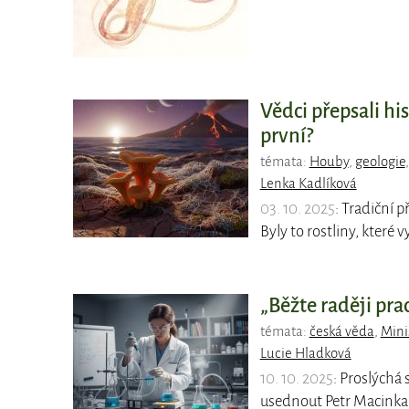
Vědci přepsali hi
první?
témata:
Houby
,
geologie
Lenka Kadlíková
03. 10. 2025
: Tradiční 
Byly to rostliny, které v
„Běžte raději pr
témata:
česká věda
,
Mini
Lucie Hladková
10. 10. 2025
: Proslýchá 
usednout Petr Macinka