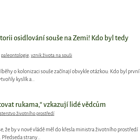
storii osidlování souše na Zemi! Kdo byl tedy
,
paleontologie
,
vznik života na souši
příběhy o kolonizaci souše začínají obvykle otázkou: Kdo byl první
ytvořily kyslík a…
acovat rukama,“ vzkazují lidé vědcům
sterstvo životního prostředí
se, že by v nové vládě měl do křesla ministra životního prostředí
. Předseda strany…