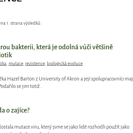
na 1. strana výsledků:
rou bakterii, která je odolná vůči většině
otik
tika
,
mutace
,
rezistence
,
biologická evoluce
žka Hazel Barton z University of Akron a její spolupracovníci maj
odařilo se jim totiž…
a o zajíce?
dostala mutace viru, který jsme se jako lidé rozhodli použít jako