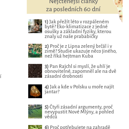
Nejčtenější články
za posledních 60 dní
1)
Jak přežít léto v rozpáleném
bytě? Eko-klimatizace z jedné
osušky a základní fyziky, kterou
znaly už naše prababičky
2)
Proč je z Lipna zelený brčál i v
zimě? Studie ukazuje něco jiného,
než říká hejtman Kuba
3)
Pan Rajchl si myslí, že uhlí je
obnovitelné, zapomněl ale na dvě
zásadní drobnosti
í
4)
Jak a kde v Polsku u moře najít
jantar?
5)
Čtyři zásadní argumenty, proč
nevypustit Nové Mlýny, a pohled
vědců
6)
Proč potřebujete na zahradě