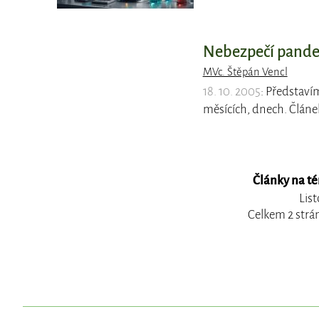
Nebezpečí pandem
MVc. Štěpán Vencl
18. 10. 2005
: Představí
měsících, dnech. Článe
Články na t
Lis
Celkem 2 strá