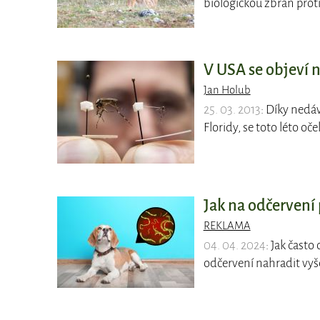
biologickou zbraň pr
V USA se objeví 
Jan Holub
25. 03. 2013
: Díky nedá
Floridy, se toto léto 
Jak na odčervení 
REKLAMA
04. 04. 2024
: Jak často
odčervení nahradit vyš