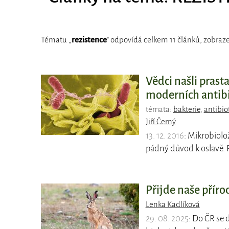
Tématu „
rezistence
“ odpovídá celkem 11 článků, zobraze
Vědci našli prasta
moderních antibi
témata:
bakterie
,
antibio
Jiří Černý
13. 12. 2016
: Mikrobiolo
pádný důvod k oslavě. P
Přijde naše přírod
Lenka Kadlíková
29. 08. 2025
: Do ČR se 