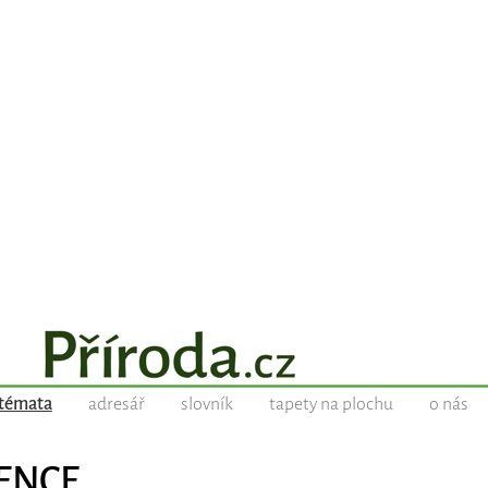
témata
adresář
slovník
tapety na plochu
o nás
TENCE