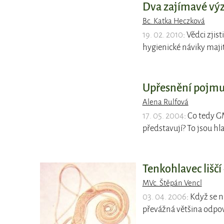
Dva zajímavé vý
Bc. Katka Heczková
19. 02. 2010
: Vědci zjis
hygienické náviky majit
Upřesnění pojmu
Alena Rulfová
17. 05. 2004
: Co tedy G
představují? To jsou h
Tenkohlavec liščí 
MVc. Štěpán Vencl
03. 04. 2006
: Když se n
převážná většina odp