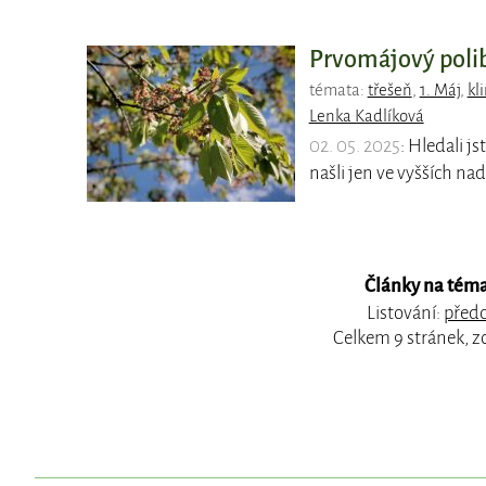
Prvomájový polib
témata:
třešeň
,
1. Máj
,
kl
Lenka Kadlíková
02. 05. 2025
: Hledali js
našli jen ve vyšších n
Články na téma
Listování:
předc
Celkem 9 stránek, z