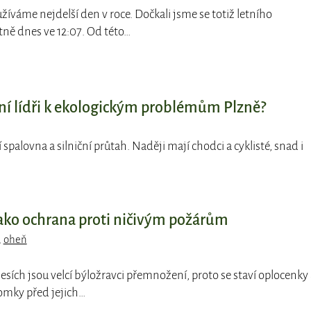
užíváme nejdelší den v roce. Dočkali jsme se totiž letního
tně dnes ve 12:07. Od této…
bní lídři k ekologickým problémům Plzně?
í spalovna a silniční průtah. Naději mají chodci a cyklisté, snad i
 jako ochrana proti ničivým požárům
,
oheň
 lesích jsou velcí býložravci přemnožení, proto se staví oplocenky 
romky před jejich…