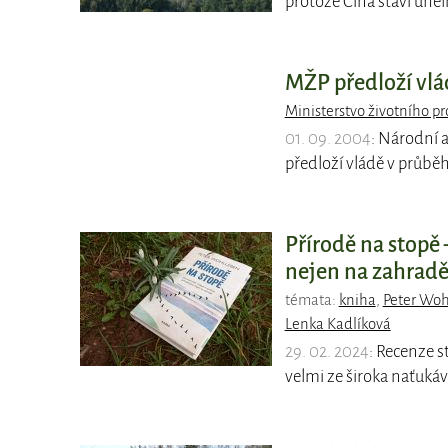
protože Čína staví uhel
MŽP předloží vlá
Ministerstvo životního pr
01. 09. 2004
: Národní 
předloží vládě v průběh
Přírodě na stopě 
nejen na zahrad
témata:
kniha
,
Peter Wo
Lenka Kadlíková
29. 02. 2024
: Recenze s
velmi ze široka naťukáv