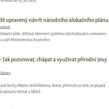
né elektrárny, je častý…
dě upravený návrh národního alokačního plánu
ostředí
alokační plán, klíčový element systému obchodování s emisemi,
u září Ministerstvo životního…
– Jak pozorovat, chápat a využívat přírodní jevy
ě
hlleben
tarší knihy Petera Wohllebena, která, přestože je útlá, je pojatá
á spoustu témat a láká k…