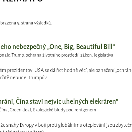
brazena 5. strana výsledků:
eho nebezpečný „One, Big, Beautiful Bill“
onald Trump
,
ochrana životního prostředí
,
zákon
,
legislativa
ém prezidentovi USA se dá říct hodně věcí, ale označení „ochrán
 určitě nebude. Trumpův…
rání, Čína staví nejvíc uhelných elekráren“
Čína
,
Green deal
,
Ekologické bludy pod rentgenem
že snahy Evropy v boji proti globálnímu oteplování jsou zbytečn