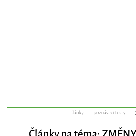
články
poznávací testy
Články na téma: ZMĚN