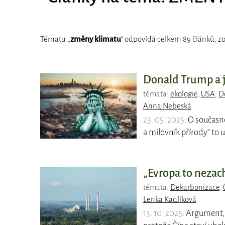
Tématu „
změny klimatu
“ odpovídá celkem 89 článků, zo
Donald Trump a j
témata:
ekologie
,
USA
,
D
Anna Nebeská
23. 05. 2025
: O současn
a milovník přírody“ to
„Evropa to nezach
témata:
Dekarbonizace
,
Lenka Kadlíková
13. 10. 2025
: Argument, 