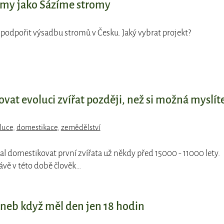
omy jako Sázíme stromy
 podpořit výsadbu stromů v Česku. Jaký vybrat projekt?
ňovat evoluci zvířat později, než si možná myslíte
luce
,
domestikace
,
zemědělství
čal domestikovat první zvířata už někdy před 15000 - 11000 lety.
ávě v této době člověk…
 aneb když měl den jen 18 hodin