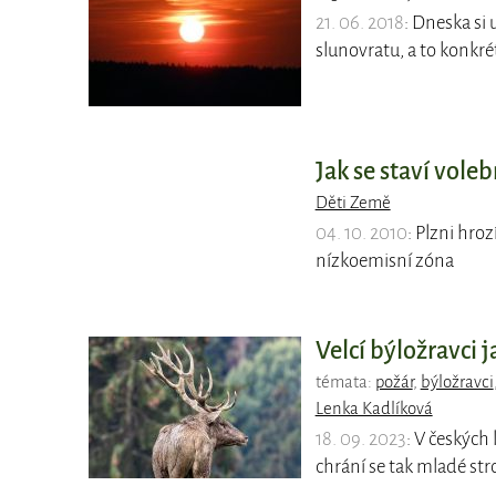
21. 06. 2018
: Dneska si 
slunovratu, a to konkré
Jak se staví vole
Děti Země
04. 10. 2010
: Plzni hroz
nízkoemisní zóna
Velcí býložravci
témata:
požár
,
býložravci
Lenka Kadlíková
18. 09. 2023
: V českých
chrání se tak mladé st