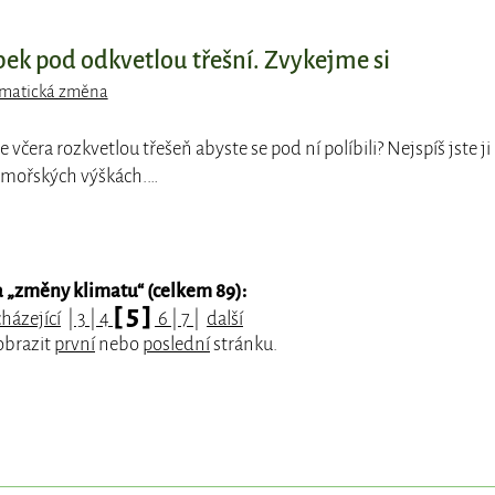
ek pod odkvetlou třešní. Zvykejme si
imatická změna
te včera rozkvetlou třešeň abyste se pod ní políbili? Nejspíš jste ji
admořských výškách.…
 „
změny klimatu
“ (celkem 89):
[ 5 ]
házející
|
3
|
4
6
|
7
|
další
obrazit
první
nebo
poslední
stránku.