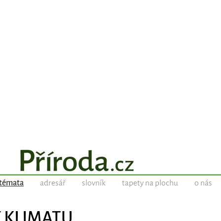
témata
adresář
slovník
tapety na plochu
o nás
Y KLIMATU