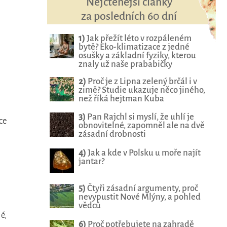
Nejčtenější články
za posledních 60 dní
1)
Jak přežít léto v rozpáleném
bytě? Eko-klimatizace z jedné
osušky a základní fyziky, kterou
znaly už naše prababičky
2)
Proč je z Lipna zelený brčál i v
zimě? Studie ukazuje něco jiného,
než říká hejtman Kuba
3)
Pan Rajchl si myslí, že uhlí je
ce
obnovitelné, zapomněl ale na dvě
zásadní drobnosti
4)
Jak a kde v Polsku u moře najít
jantar?
5)
Čtyři zásadní argumenty, proč
nevypustit Nové Mlýny, a pohled
vědců
é,
6)
Proč potřebujete na zahradě