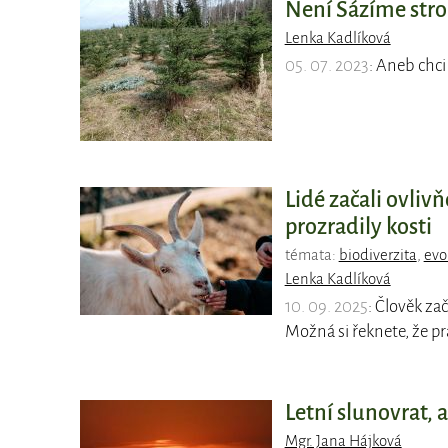
Není Sázíme str
Lenka Kadlíková
05. 07. 2023
: Aneb chci
Lidé začali ovliv
prozradily kosti
témata:
biodiverzita
,
evo
Lenka Kadlíková
10. 09. 2025
: Člověk za
Možná si řeknete, že pr
Letní slunovrat,
Mgr. Jana Hájková