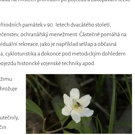
řírodních památek v 90. letech dvacátého století,
olečenstev, ochranářský menežment. Částečně pomáhá na
iduální rekreace, jako je například sešlap a občasná
stika, cykloturistika a dokonce pod metodickým dohledem
 pojezdu historické vojenské techniky apod.
ežimu
ohrožuje
utečnily,
čin