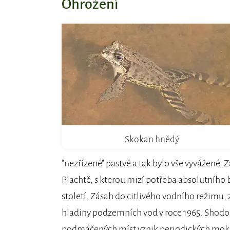
Ohrožení
Skokan hnědý
"nezřízené" pastvě a tak bylo vše vyvážené.
Plachtě, s kterou mizí potřeba absolutního 
století. Zásah do citlivého vodního režimu,
hladiny podzemních vod v roce 1965. Shodo
podmáčených míst vznik periodických mokř