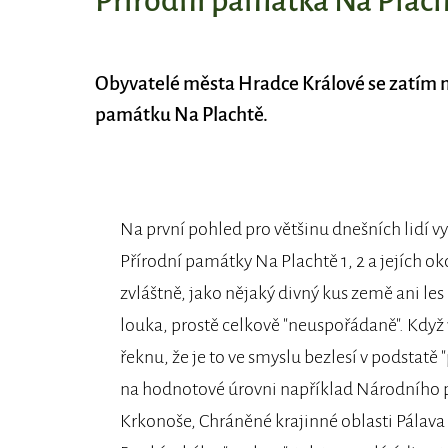
Přírodní památka Na Placht
Obyvatelé města Hradce Králové se zatím m
památku Na Plachtě.
Na první pohled pro většinu dnešních lidí v
Přírodní památky Na Plachtě 1, 2 a jejích ok
zvláštně, jako nějaký divný kus země ani les
louka, prostě celkově "neuspořádaně". Když
řeknu, že je to ve smyslu bezlesí v podstatě "
na hodnotové úrovni například Národního 
Krkonoše, Chráněné krajinné oblasti Pálava