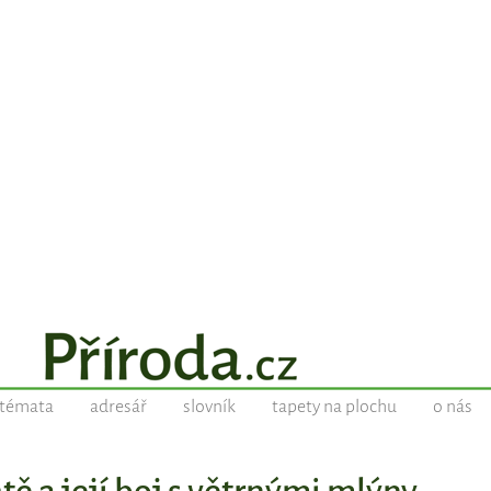
témata
adresář
slovník
tapety na plochu
o nás