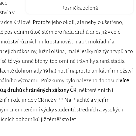
race
Rosnička zelená
tví a v
adce Králové. Protože jeho okolí, ale nebylo ušetřeno,
ě posledním útočištěm pro řadu druhů dnes již v celé
a množství různých mikrostanovišť, např. mokřadní a
 jejich rákosiny, lužní olšina, malé lesíky různých typů a to
ísčité výslunné břehy, teplomilné trávníky a raná stádia
lachtě dohromady 39 ha) hostí naprosto unikátní množství
gionálního významu. Průzkumy bylo nalezeno doposud
více
104 druhů chráněných zákony ČR
, některé z nich i
ijí nikde jinde v ČR než v PP Na Plachtě a v jejím
aným cílem terénní výuky studentů středních a vysokých
ičních odborníků již téměř sto let.