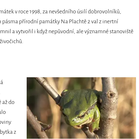
amátek v roce 1998, za nevšedního úsilí dobrovolníků,
 pásma přírodní památky Na Plachtě 2 val z inertní
zemnil a vytvořil i když nepůvodní, ale významné stanoviště
živočichů.
ká
a
 až do
ulo
oviny
bytka z