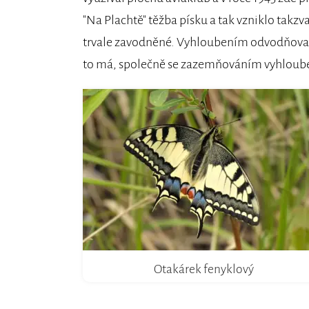
"Na Plachtě" těžba písku a tak vzniklo takzv
trvale zavodněné. Vyhloubením odvodňovacíh
to má, společně se zazemňováním vyhloubený
Otakárek fenyklový