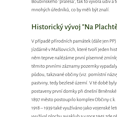
Boubínského "pralesa", tak to vyvolá údiv a to
mnohých úředníků, co by měli být znalí.
Historický vývoj "Na Plachtě
V případě přírodních památek (dále jen PP) N
jízdárně v Malšovicích, které tvoří jeden hi
něm teprve nalézáme první písemné zmínky, 
těmito prvními záznamy pozemky vypadaly ste
půdou, takzvané občiny (viz. pomístní názv
pastviny, tedy bezlesé území. V té době byly
postaveny první domky při dnešní Brněnské si
1897 město postoupilo komplex Občiny c.k. v
1918 – 1939 také využíváno jako vojenské l
využíval plochu aviaklub a v roce 1945 zde př