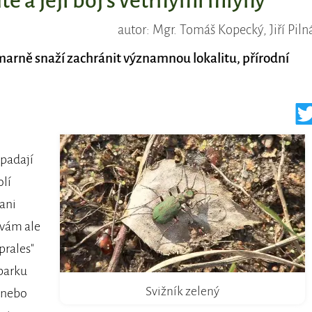
ě a její boj s větrnými mlýny
autor: Mgr. Tomáš Kopecký, Jiří Piln
arně snaží zachránit významnou lokalitu, přírodní
ypadají
olí
 ani
 vám ale
prales"
parku
Svižník zelený
 nebo