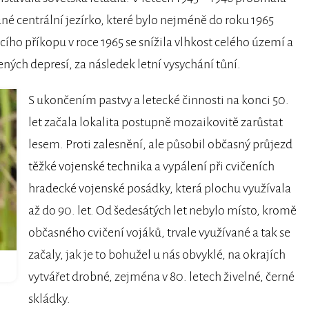
ané centrální jezírko, které bylo nejméně do roku 1965
o příkopu v roce 1965 se snížila vlhkost celého území a
ch depresí, za následek letní vysychání tůní.
S ukončením pastvy a letecké činnosti na konci 50.
let začala lokalita postupně mozaikovitě zarůstat
lesem. Proti zalesnění, ale působil občasný průjezd
těžké vojenské technika a vypálení při cvičeních
hradecké vojenské posádky, která plochu využívala
až do 90. let. Od šedesátých let nebylo místo, kromě
občasného cvičení vojáků, trvale využívané a tak se
začaly, jak je to bohužel u nás obvyklé, na okrajích
vytvářet drobné, zejména v 80. letech živelné, černé
skládky.