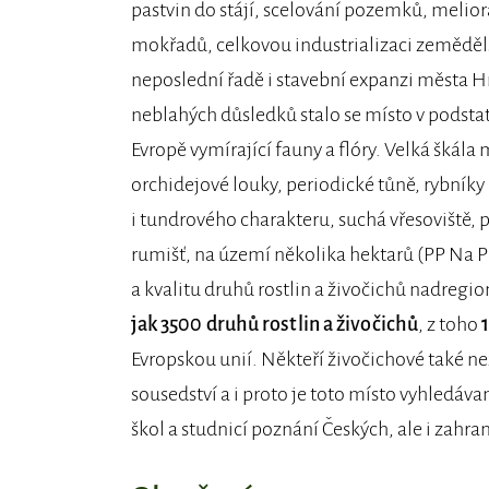
pastvin do stájí, scelování pozemků, melio
mokřadů, celkovou industrializaci zeměděls
neposlední řadě i stavební expanzi města Hr
neblahých důsledků stalo se místo v podstat
Evropě vymírající fauny a flóry. Velká škál
orchidejové louky, periodické tůně, rybníky a
i tundrového charakteru, suchá vřesoviště, p
rumišť, na území několika hektarů (PP Na P
a kvalitu druhů rostlin a živočichů nadre
jak 3500 druhů rostlin a živočichů
, z toho
Evropskou unií. Někteří živočichové také než
sousedství a i proto je toto místo vyhledáv
škol a studnicí poznání Českých, ale i zahran