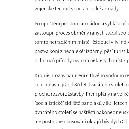
vojenské techniky socialistické armády.
Po opuštění prostoru armádou a vyhlášení p
zastoupil proces obměny raných stádií sp
tomto netradičním místě i žádoucí vliv indiv
pastva koní z nedaleké jízdárny, pěší turi
ochránců přírody i využití některých míst k
Kromě hrozby narušení citlivého vodního r
celé oblasti, již od 80 let dvacátého století 
plochu rozvoj zástavby. První plány na velké
"socialistické" sídliště paneláků v 80. letech
dvacátého století se naštěstí nakonec neusk
ale postupné ukusování okrajů bývalých Ob