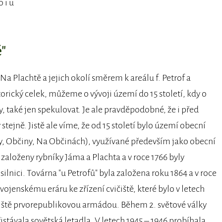
 i u
"
a Plachtě a jejich okolí směrem k areálu f. Petrof a
storický celek, můžeme o vývoji území do 15 století, kdy o
také jen spekulovat. Je ale pravděpodobné, že i před
jně. Jistě ale víme, že od 15 století bylo území obecní
y, Občiny, Na Občinách), využívané především jako obecní
 založeny rybníky Jáma a Plachta a v roce 1766 byly
lnici. Továrna "u Petrofů" byla založena roku 1864 a v roce
ojenskému eráru ke zřízení cvičiště, které bylo v letech
etiště prvorepublikovou armádou. Během 2. světové války
istávala sovětská letadla. V letech 1945 – 1946 probíhala