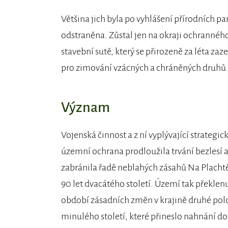
Většina jich byla po vyhlášení přírodních p
odstraněna. Zůstal jen na okraji ochranného
stavební sutě, který se přirozeně za léta za
pro zimování vzácných a chráněných druhů 
Význam
Vojenská činnost a z ní vyplývající strategic
územní ochrana prodloužila trvání bezlesí 
zabránila řadě neblahých zásahů Na Plachtě
90 let dvacátého století. Území tak překlen
období zásadních změn v krajině druhé pol
minulého století, které přineslo nahnání do