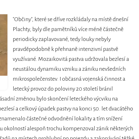
"Občiny", které se dříve rozkládaly na místě dnešní
Plachty, byly dle pamětníků více méně částečně
periodicky zaplavované, tedy louky nebyly
pravděpodobně k přehnaně intenzivní pastvě
využívané. Mozaikovitá pastva udržovala bezlesí a
neustálou dynamiku vzniku a zániku nevšedních
mikrospolečenstev. I občasná vojenská činnost a
letecký provoz do poloviny 20 století bránil
 Zásadní změnou bylo skončení leteckého výcviku na
bezlesí a celkový úpadek pastvy na konci 50. let dvacátého
 znamenalo částečné odvodnění lokality a tím snížení
u okolností alespoň trochu kompenzoval zánik některých
adů na místech prohlubní po pojezdu a zakopávání těžké