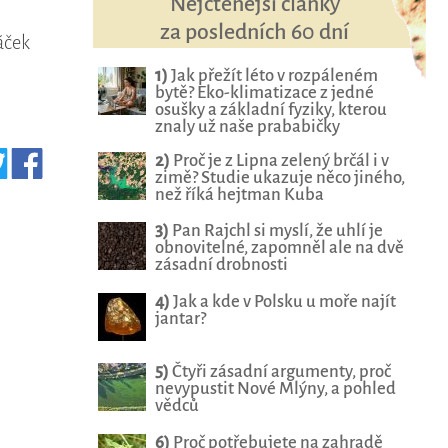
Nejčtenější články
za posledních 60 dní
áček
1)
Jak přežít léto v rozpáleném
bytě? Eko-klimatizace z jedné
osušky a základní fyziky, kterou
znaly už naše prababičky
2)
Proč je z Lipna zelený brčál i v
zimě? Studie ukazuje něco jiného,
než říká hejtman Kuba
3)
Pan Rajchl si myslí, že uhlí je
obnovitelné, zapomněl ale na dvě
zásadní drobnosti
4)
Jak a kde v Polsku u moře najít
jantar?
5)
Čtyři zásadní argumenty, proč
nevypustit Nové Mlýny, a pohled
vědců
6)
Proč potřebujete na zahradě