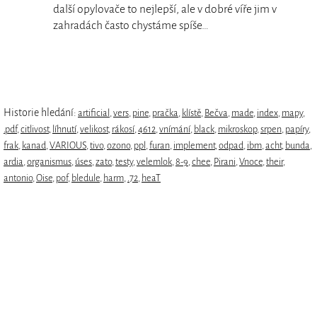
další opylovače to nejlepší, ale v dobré víře jim v
zahradách často chystáme spíše…
Historie hledání:
artificial
,
vers
,
pine
,
pračka
,
klístě
,
Bečva
,
made
,
index
,
mapy
,
.pdf
,
citlivost
,
líhnutí
,
velikost
,
rákosí
,
4612
,
vnímání
,
black
,
mikroskop
,
srpen
,
papíry
,
frak
,
kanad
,
VARIOUS
,
tivo
,
ozono
,
ppl
,
furan
,
implement
,
odpad
,
ibm
,
acht
,
bunda
,
ardia
,
organismus
,
úses
,
zato
,
testy
,
velemlok
,
8-9
,
chee
,
Pirani
,
Vnoce
,
their
,
antonio
,
Oise
,
pof
,
bledule
,
harm
,
.72
,
heaT