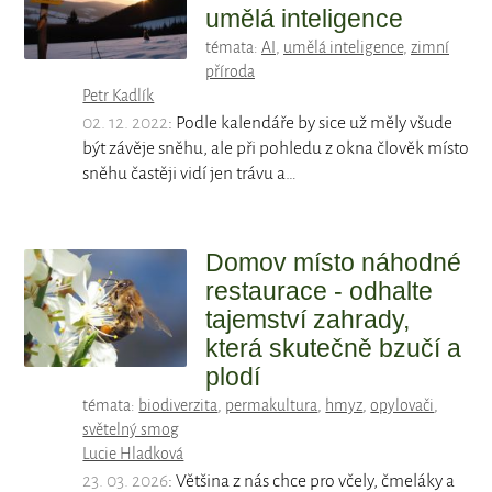
umělá inteligence
témata:
AI
,
umělá inteligence
,
zimní
příroda
Petr Kadlík
02. 12. 2022
: Podle kalendáře by sice už měly všude
být závěje sněhu, ale při pohledu z okna člověk místo
sněhu častěji vidí jen trávu a…
Domov místo náhodné
restaurace - odhalte
tajemství zahrady,
která skutečně bzučí a
plodí
témata:
biodiverzita
,
permakultura
,
hmyz
,
opylovači
,
světelný smog
Lucie Hladková
23. 03. 2026
: Většina z nás chce pro včely, čmeláky a