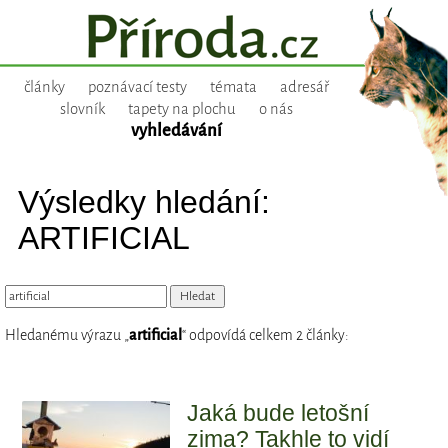
články
poznávací testy
témata
adresář
slovník
tapety na plochu
o nás
vyhledávání
Výsledky hledání:
ARTIFICIAL
Hledanému výrazu „
artificial
“ odpovídá celkem 2 články:
Jaká bude letošní
zima? Takhle to vidí