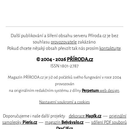
Další publikování a šíření obsahu serveru Příroda.cz je bez
souhlasu
provozovatele
zakázáno.
Pokud chcete nějaký obsah převzít tak nás prosím
kontaktujte
.
© 2004 - 2026
PŘÍRODA.cz
ISSN 1801-2787
Magazín PŘÍRODA.cz je již od počátků svého fungování v roce 2004
provozován
na originálním redakčním systému z dílny
Perpetum
web design
.
Nastavení soukromí a cookies
Doporučujeme i naše další projekty:
dekorace
Hapík.cz
—
originální
samolepky
Pieris.cz
—
magazín
Bejvávalo.cz
—
sdílení PDF souborů
DraGIF.cz