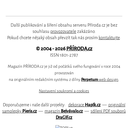
Další publikování a šíření obsahu serveru Příroda.cz je bez
souhlasu
provozovatele
zakázáno.
Pokud chcete nějaký obsah převzít tak nás prosím
kontaktujte
.
© 2004 - 2026
PŘÍRODA.cz
ISSN 1801-2787
Magazín PŘÍRODA.cz je již od počátků svého fungování v roce 2004
provozován
na originálním redakčním systému z dílny
Perpetum
web design
.
Nastavení soukromí a cookies
Doporučujeme i naše další projekty:
dekorace
Hapík.cz
—
originální
samolepky
Pieris.cz
—
magazín
Bejvávalo.cz
—
sdílení PDF souborů
DraGIF.cz