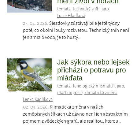
mění život v horách
témata:
technický sníh
,
jaro
Lucie Hladková
25. 02. 2026
: Sjezdovky zůstávají bílé ještě týdny
poté, co okolní louky rozkvetou. Technický sníh není
jen zmrzlá voda; je to hustý…
Jak sýkora nebo lejsek
přichází o potravu pro
mláďata
témata:
fenologický mismatch
,
jaro
,
ptačí migrace
,
klimatická změna
Lenka Kadlíková
02. 03. 2026
: Klimatická změna v našich
zeměpisných šířkách už dávno není jen abstraktním
pojmem z vědeckých grafů, ale realitou, kterou…