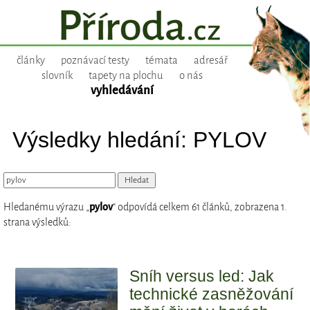
články
poznávací testy
témata
adresář
slovník
tapety na plochu
o nás
vyhledávání
Výsledky hledání: PYLOV
Hledanému výrazu „
pylov
“ odpovídá celkem 61 článků, zobrazena 1.
strana výsledků:
Sníh versus led: Jak
technické zasněžování