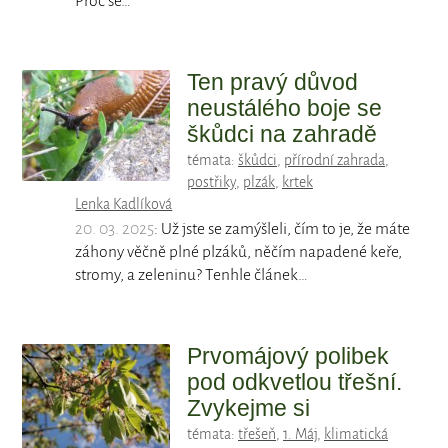
Proč se…
Ten pravý důvod
neustálého boje se
škůdci na zahradě
témata:
škůdci
,
přírodní zahrada
,
postřiky
,
plzák
,
krtek
Lenka Kadlíková
20. 03. 2025
: Už jste se zamýšleli, čím to je, že máte
záhony věčně plné plzáků, něčím napadené keře,
stromy, a zeleninu? Tenhle článek…
Prvomájový polibek
pod odkvetlou třešní.
Zvykejme si
témata:
třešeň
,
1. Máj
,
klimatická