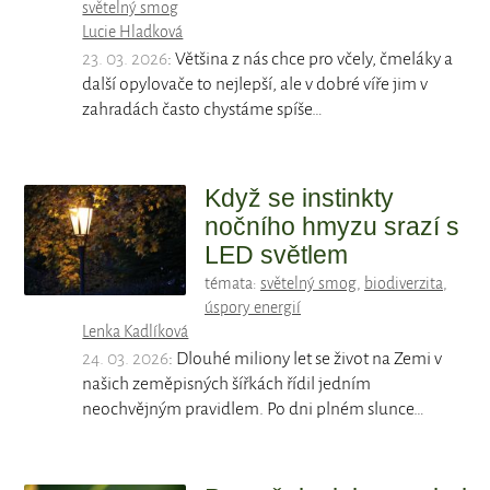
světelný smog
Lucie Hladková
23. 03. 2026
: Většina z nás chce pro včely, čmeláky a
další opylovače to nejlepší, ale v dobré víře jim v
zahradách často chystáme spíše…
Když se instinkty
nočního hmyzu srazí s
LED světlem
témata:
světelný smog
,
biodiverzita
,
úspory energií
Lenka Kadlíková
24. 03. 2026
: Dlouhé miliony let se život na Zemi v
našich zeměpisných šířkách řídil jedním
neochvějným pravidlem. Po dni plném slunce…