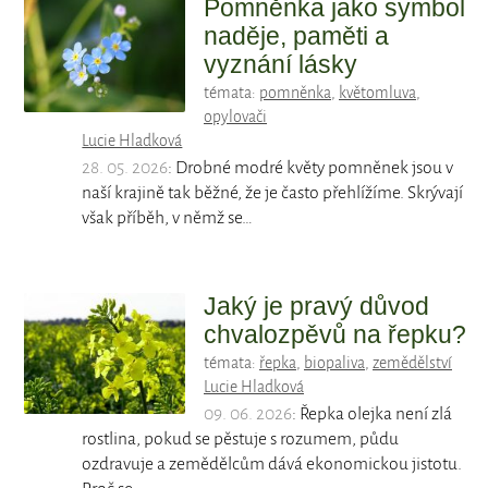
Pomněnka jako symbol
naděje, paměti a
vyznání lásky
témata:
pomněnka
,
květomluva
,
opylovači
Lucie Hladková
28. 05. 2026
: Drobné modré květy pomněnek jsou v
naší krajině tak běžné, že je často přehlížíme. Skrývají
však příběh, v němž se…
Jaký je pravý důvod
chvalozpěvů na řepku?
témata:
řepka
,
biopaliva
,
zemědělství
Lucie Hladková
09. 06. 2026
: Řepka olejka není zlá
rostlina, pokud se pěstuje s rozumem, půdu
ozdravuje a zemědělcům dává ekonomickou jistotu.