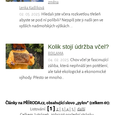
změna
Lenka Kadlíková
02. 05. 2025
: Hledali jste včera rozkvetlou třešeň
abyste se pod ní políbili? Nejspíš jste ji našli jen ve
vyšších nadmořských výškách.…
Kolik stojí údržba včel?
REKLAMA
04. 02. 2025
: Chov včel je fascinující
záliba, která nepřináší jen potěšení,
ale také ekologické a ekonomické
výhody. Přesto se mnoho…
Články na PŘÍRODA.cz, obsahující slovo „
pylov
“ (celkem 61):
[ 1 ]
Listování:
2
|
3
|
4
|
5
|
další
Celkem 7 stránek, zobrazit
poslední
stránku.