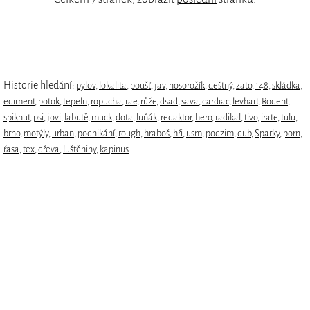
Historie hledání:
pylov
,
lokalita
,
poušť
,
jav
,
nosorožík
,
deštný
,
zato
,
148
,
skládka
,
ediment
,
potok
,
tepeln
,
ropucha
,
rae
,
růže
,
dsad
,
sava
,
cardiac
,
levhart
,
Rodent
,
spiknut
,
psi
,
jovi
,
labutě
,
muck
,
dota
,
luňák
,
redaktor
,
hero
,
radikal
,
tivo
,
irate
,
tulu
,
brno
,
motýly
,
urban
,
podnikání
,
rough
,
hraboš
,
hři
,
usm
,
podzim
,
dub
,
Sparky
,
porn
,
ŕasa
,
tex
,
dřeva
,
luštěniny
,
kapinus