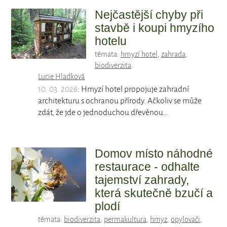
Nejčastější chyby při
stavbě i koupi hmyzího
hotelu
témata:
hmyzí hotel
,
zahrada
,
biodiverzita
Lucie Hladková
10. 03. 2026
: Hmyzí hotel propojuje zahradní
architekturu s ochranou přírody. Ačkoliv se může
zdát, že jde o jednoduchou dřevěnou…
Domov místo náhodné
restaurace - odhalte
tajemství zahrady,
která skutečně bzučí a
plodí
témata:
biodiverzita
,
permakultura
,
hmyz
,
opylovači
,