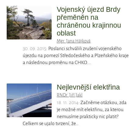
Vojenský újezd Brdy
přeměněn na
chráněnou krajinnou
oblast
Mgr. Jana Hájková
30. 09. 2015
: Poslanci schválili zrušení vojenského
újezdu na pomezí Středočeského a Plzeňského kraje
a následnou proměnu na CHKO.…
Nejlevnější elektřina
RNDr. Jiří Jakl
18. 11. 2014
: Začněme otázkou, zda
je možné mít elektřinu, za kterou
nemusíme prakticky nic platit?
Celkem se ujalo tvrzení, že…