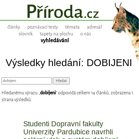
články
poznávací testy
témata
adresář
slovník
tapety na plochu
o nás
vyhledávání
Výsledky hledání: DOBIJENI
Hledanému výrazu „
dobijeni
“ odpovídá celkem 14 článků, zobrazena 1.
strana výsledků:
Studenti Dopravní fakulty
Univerzity Pardubice navrhli