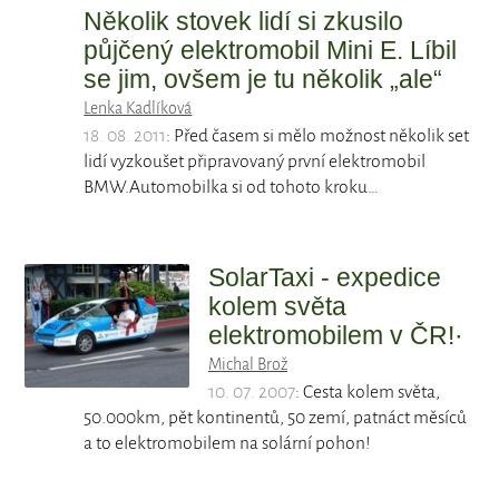
Několik stovek lidí si zkusilo
půjčený elektromobil Mini E. Líbil
se jim, ovšem je tu několik „ale“
Lenka Kadlíková
18. 08. 2011
: Před časem si mělo možnost několik set
lidí vyzkoušet připravovaný první elektromobil
BMW.Automobilka si od tohoto kroku…
SolarTaxi - expedice
kolem světa
elektromobilem v ČR!·
Michal Brož
10. 07. 2007
: Cesta kolem světa,
50.000km, pět kontinentů, 50 zemí, patnáct měsíců
a to elektromobilem na solární pohon!