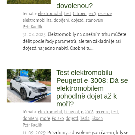
dovolenou?
témata:
elektromobil
,
test
,
Citroen
,
e-c3
,
recenze
,
elektromobilita
,
dobíjení
,
dojezd
,
stanování
Petr Kadlík
31. 08. 2025
: Elektromobily na dnešním trhu můžete
dělit podle řady parametrů, ale ten základní je asi
dojezd na jedno nabití. Osobně tu…
Test elektromobilu
Peugeot e-3008: Dá se
elektromobilem
pohodlně dojet až k
moři?
témata:
elektromobil
,
Peugeot
,
e-3008
,
recenze
,
test
,
dobíjení
,
moře
,
Polsko
,
dojezd
,
Tesla
,
Škoda
Petr Kadlík
11. 09. 2025
: Prázdniny a dovolené jsou časem, kdy se