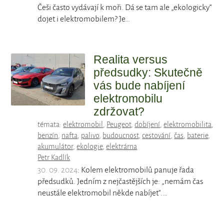
Češi často vydávají k moři. Dá se tam ale „ekologicky“
dojet i elektromobilem? Je…
Realita versus
předsudky: Skutečně
vás bude nabíjení
elektromobilu
zdržovat?
témata:
elektromobil
,
Peugeot
,
dobíjení
,
elektromobilita
,
benzín
,
nafta
,
palivo
,
budoucnost
,
cestování
,
čas
,
baterie
,
akumulátor
,
ekologie
,
elektrárna
Petr Kadlík
30. 09. 2024
: Kolem elektromobilů panuje řada
předsudků. Jedním z nejčastějších je: „nemám čas
neustále elektromobil někde nabíjet“.…