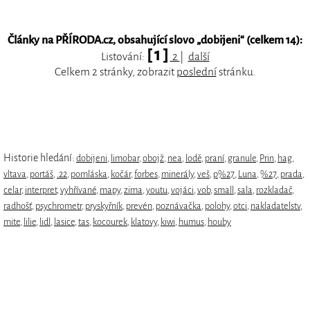
Články na PŘÍRODA.cz, obsahující slovo „
dobijeni
“ (celkem 14):
[ 1 ]
Listování:
2
|
další
Celkem 2 stránky, zobrazit
poslední
stránku.
Historie hledání:
dobijeni
,
limobar
,
obojž
,
nea
,
lodě
,
praní
,
granule
,
Prin
,
hag
,
vltava
,
portáš
,
.22
,
pomláska
,
kočár
,
forbes
,
minerály
,
veš
,
p%27
,
Luna
,
%27
,
prada
,
celar
,
interpret
,
vyhřívané
,
mapy
,
zima
,
youtu
,
vojáci
,
vob
,
small
,
sala
,
rozkladač
,
radhošť
,
psychrometr
,
pryskyřník
,
prevén
,
poznávačka
,
polohy
,
otci
,
nakladatelstv
,
mite
,
lilie
,
lidl
,
lasice
,
tas
,
kocourek
,
klatovy
,
kiwi
,
humus
,
houby