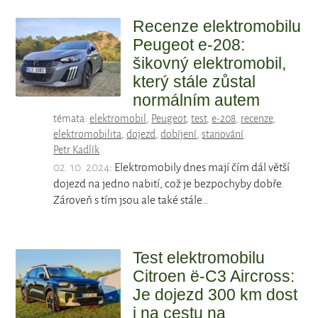
Recenze elektromobilu
Peugeot e-208:
šikovný elektromobil,
který stále zůstal
normálním autem
témata:
elektromobil
,
Peugeot
,
test
,
e-208
,
recenze
,
elektromobilita
,
dojezd
,
dobíjení
,
stanování
Petr Kadlík
02. 10. 2024
: Elektromobily dnes mají čím dál větší
dojezd na jedno nabití, což je bezpochyby dobře.
Zároveň s tím jsou ale také stále…
Test elektromobilu
Citroen ë-C3 Aircross:
Je dojezd 300 km dost
i na cestu na