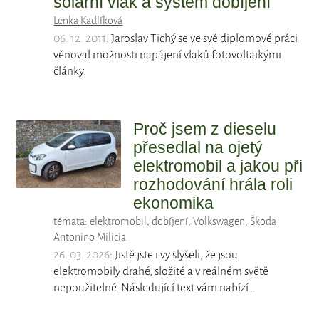
solární vlak a systém dobíjení
Lenka Kadlíková
06. 12. 2011
: Jaroslav Tichý se ve své diplomové práci
věnoval možnosti napájení vlaků fotovoltaikými
články.
Proč jsem z dieselu
přesedlal na ojetý
elektromobil a jakou při
rozhodování hrála roli
ekonomika
témata:
elektromobil
,
dobíjení
,
Volkswagen
,
Škoda
Antonino Milicia
26. 03. 2026
: Jistě jste i vy slyšeli, že jsou
elektromobily drahé, složité a v reálném světě
nepoužitelné. Následující text vám nabízí…