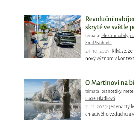
Revoluční nabíjen
skryté ve světle 
témata:
elektromobily
,
n
Emil Svoboda
24. 10. 2025
: Říká se, ž
nový význam v kontextu
O Martinovi na b
témata:
pranostiky
,
meteo
Lucie Hladková
11. 11. 2025
: Jedenáctý l
chladivého vzduchu a v