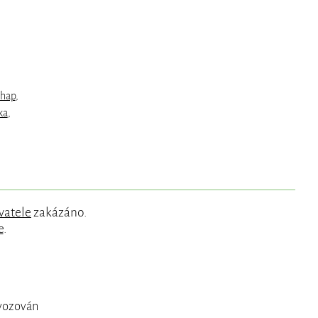
chap
,
ka
,
vatele
zakázáno.
e
.
ovozován