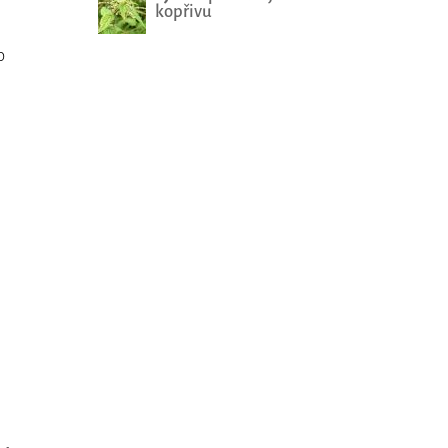
kopřivu
o