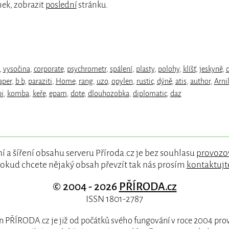
nek, zobrazit
poslední
stránku.
,
vysočina
,
corporate
,
psychrometr
,
spálení
,
plasty
,
polohy
,
klíšť
,
jeskyně
,
aper
,
b b
,
paraziti
,
Home
,
rang
,
uzo
,
opylen
,
rustic
,
dýně
,
atis
,
author
,
Arni
pi
,
komba
,
keře
,
epam
,
dote
,
dlouhozobka
,
diplomatic
,
daz
í a šíření obsahu serveru Příroda.cz je bez souhlasu
provozo
okud chcete nějaký obsah převzít tak nás prosím
kontaktujt
© 2004 - 2026
PŘÍRODA.cz
ISSN 1801-2787
 PŘÍRODA.cz je již od počátků svého fungování v roce 2004 pr