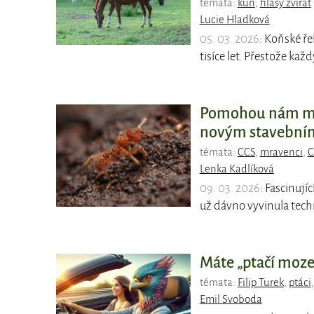
témata:
kůň
,
hlasy zvířat
Lucie Hladková
05. 03. 2026
: Koňské ře
tisíce let. Přestože každ
Pomohou nám mra
novým stavební
témata:
CCS
,
mravenci
,
C
Lenka Kadlíková
09. 03. 2026
: Fascinuj
už dávno vyvinula techn
Máte „ptačí mozek
témata:
Filip Turek
,
ptáci
Emil Svoboda