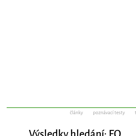
články
poznávací testy
Výsledky hledání: EQ