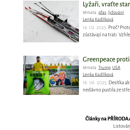
Lyžaři, vraťte st
témata:
pfas
,
lyžování
Lenka Kadlíková
14. 02. 2025
: Proč? Pro
zůstávají na trati. Vzh
Greenpeace proti 
témata:
Trump
,
USA
Lenka Kadlíková
16. 06. 2025
: Desítka a
nedávno pustila ze stř
Články na PŘÍRODA.cz
Listován