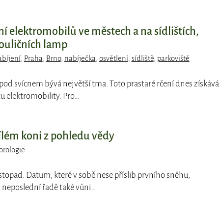
í elektromobilů ve městech a na sídlištích,
pouličních lamp
abíjení
,
Praha
,
Brno
,
nabíječka
,
osvětlení
,
sídliště
,
parkoviště
e pod svícnem bývá největší tma. Toto prastaré rčení dnes získává
 elektromobility. Pro…
ílém koni z pohledu vědy
rologie
istopad. Datum, které v sobě nese příslib prvního sněhu,
 neposlední řadě také vůni…