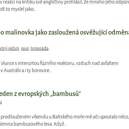
k v reakci na kritiku své angličtiny prohlásil, že mnoho jeho odpůr
íš to myslel jako…
bo malinovka jako zasloužená osvěžující odměn
itný režim
,
pivo
,
limonáda
í slunce s intenzitou fúzního reaktoru, vzduch nad asfaltem
 v Austrálii a i ty borovice…
 jeden z evropských „bambusů“
s
m prodlouženém víkendu u Baltského moře mé oči upoutalo něco,
šenina bambusového lesa. Když…