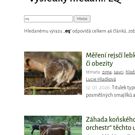
Hledanému výrazu „
eq
“ odpovídá celkem 46 článků, zob
Měření rejsčí le
či obezity
témata:
zima
,
savci
,
hlod
Lucie Hladková
12. 01. 2026
: Titulek ty
posměšných smajlíků a 
Záhada koňského 
orchestr“ těchto u