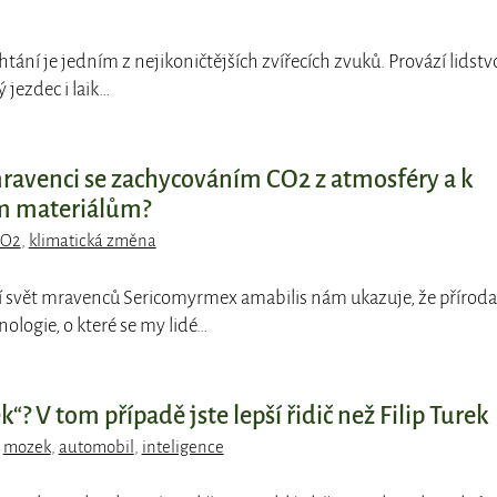
htání je jedním z nejikoničtějších zvířecích zvuků. Provází lidstv
ý jezdec i laik…
venci se zachycováním CO2 z atmosféry a k
m materiálům?
O2
,
klimatická změna
ící svět mravenců Sericomyrmex amabilis nám ukazuje, že příroda
ologie, o které se my lidé…
“? V tom případě jste lepší řidič než Filip Turek
,
mozek
,
automobil
,
inteligence