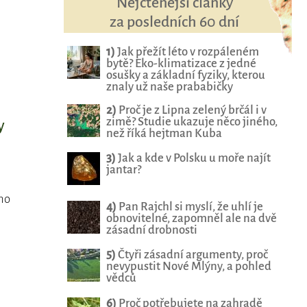
Nejčtenější články
za posledních 60 dní
1)
Jak přežít léto v rozpáleném
bytě? Eko-klimatizace z jedné
osušky a základní fyziky, kterou
znaly už naše prababičky
2)
Proč je z Lipna zelený brčál i v
zimě? Studie ukazuje něco jiného,
y
než říká hejtman Kuba
3)
Jak a kde v Polsku u moře najít
jantar?
oho
4)
Pan Rajchl si myslí, že uhlí je
obnovitelné, zapomněl ale na dvě
zásadní drobnosti
5)
Čtyři zásadní argumenty, proč
nevypustit Nové Mlýny, a pohled
vědců
6)
Proč potřebujete na zahradě