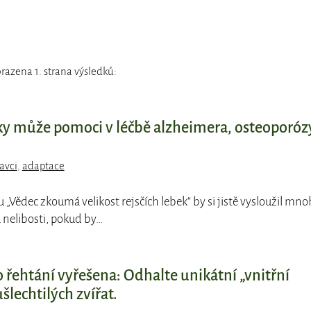
razena 1. strana výsledků:
bky může pomoci v léčbě alzheimera, osteoporóz
avci
,
adaptace
pu „Vědec zkoumá velikost rejsčích lebek“ by si jistě vysloužil mn
nelibosti, pokud by…
řehtání vyřešena: Odhalte unikátní „vnitřní
šlechtilých zvířat.