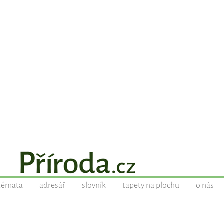
témata
adresář
slovník
tapety na plochu
o nás