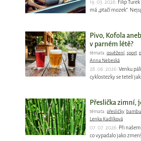
19. 03. 2026
: Filip Ture
má „ptačí mozek“. Nejsp
Pivo, Kofola ane
v parném létě?
témata:
osvěžení
,
sport
,
p
Anna Nebeská
28. 06. 2026
: Venku pál
cyklostezky se tetelí jak
Přeslička zimní,
témata:
přesličky
,
bambu
Lenka Kadlíková
07. 07. 2026
: Při naše
co vypadalo jako zmen