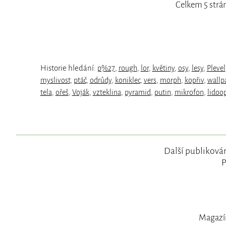
Celkem 5 strá
Historie hledání:
p%27
,
rough
,
lor
,
květiny
,
osy
,
lesy
,
Plevel
myslivost
,
ptáč
,
odrůdy
,
koniklec
,
vers
,
morph
,
kopřiv
,
wallp
tela
,
ořeš
,
Voják
,
vzteklina
,
pyramid
,
putin
,
mikrofon
,
lidoo
Další publikován
P
Magazín