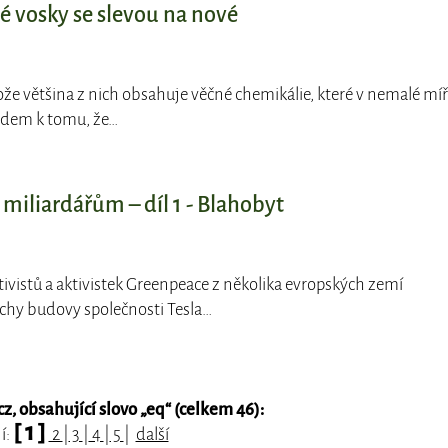
aré vosky se slevou na nové
tože většina z nich obsahuje věčné chemikálie, které v nemalé mí
ledem k tomu, že…
miliardářům – díl 1 - Blahobyt
ktivistů a aktivistek Greenpeace z několika evropských zemí
echy budovy společnosti Tesla…
, obsahující slovo „
eq
“ (celkem 46):
[ 1 ]
í:
2
|
3
|
4
|
5
|
další