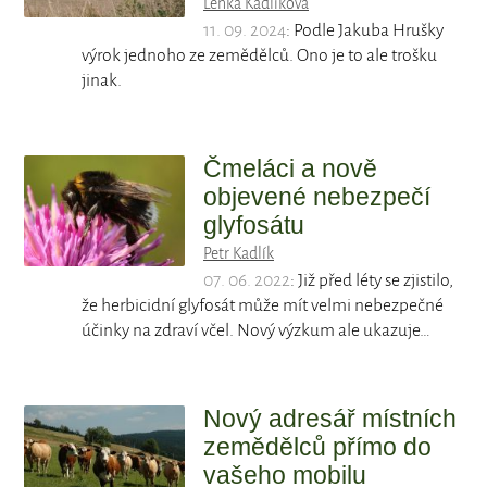
Lenka Kadlíková
11. 09. 2024
: Podle Jakuba Hrušky
výrok jednoho ze zemědělců. Ono je to ale trošku
jinak.
Čmeláci a nově
objevené nebezpečí
glyfosátu
Petr Kadlík
07. 06. 2022
: Již před léty se zjistilo,
že herbicidní glyfosát může mít velmi nebezpečné
účinky na zdraví včel. Nový výzkum ale ukazuje…
Nový adresář místních
zemědělců přímo do
vašeho mobilu