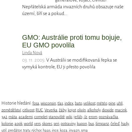
generálové, vojáci, civilisti!
Nepřátelská armáda invazních druhů obsazuje naše
území, šíří se a pokud…
GMO: Austrálie proti tomu bojuje,
EU GMO povolila
Linda Nová
03. 11. 2005
: V Austrálii se modifikovaná řepka se
vymyká kontrole, EU ji přesto povolila
Historie hledání:
fosa
,
wisconsin
,
tlas
,
index
,
bato
,
velikost
,
météo
,
pine
,
uhlí
,
zemědělství
,
citlivost
,
RUC
,
Veverka
,
žáby
,
kojot
,
olivín
,
alkoholy
,
dioxide
,
macink
,
342
,
máta
,
academi
,
complet
,
stanoviště
,
wiki
,
jeřáb
,
-lz
,
erom
,
poznávačka
,
kolonie
,
aopk
,
world
,
vers
,
skorec
,
seri
,
potraviny
,
kupon
,
bus
,
šimpanz
,
čeleď
,
hady
,
util
,
predátor
,
traty
,
rýchor
,
haas
,
ince
,
koza
,
invazn
,
srna