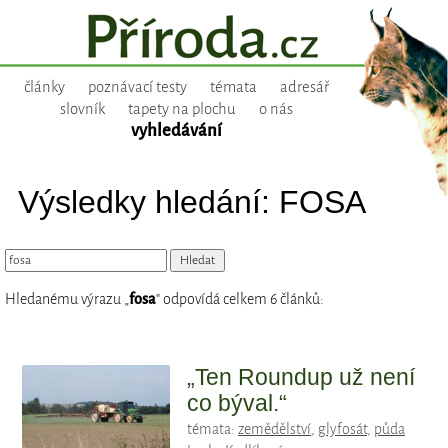
články
poznávací testy
témata
adresář
slovník
tapety na plochu
o nás
vyhledávání
Výsledky hledání: FOSA
Hledanému výrazu „
fosa
“ odpovídá celkem 6 článků:
„Ten Roundup už není
co býval.“
témata:
zemědělství
,
glyfosát
,
půda