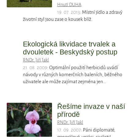
Hnutí DUHA
19. 07. 2013
: Místní jídlo a zdravý
životní styl jsou zase o kousek blíž.
Ekologická likvidace trvalek a
dvouletek - Beskydský postup
RNDr. Jiří Jakl
21. 08. 2009
: Optimální použití herbicidů uvádí
návody v různých komerčních baleních, běžného
uživatele ale může zajímat zejména jen…
Řešíme invaze v naší
přírodě
RNDr. Jiří Jakl
17. 09. 2007
: Páni diplomaté,