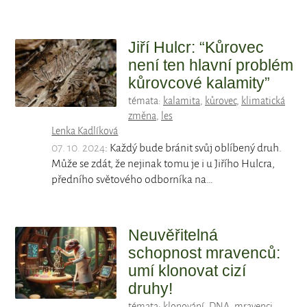
Jiří Hulcr: “Kůrovec
není ten hlavní problém
kůrovcové kalamity”
témata:
kalamita
,
kůrovec
,
klimatická
změna
,
les
Lenka Kadlíková
07. 10. 2024
: Každý bude bránit svůj oblíbený druh.
Může se zdát, že nejinak tomu je i u Jiřího Hulcra,
předního světového odborníka na…
Neuvěřitelná
schopnost mravenců:
umí klonovat cizí
druhy!
témata:
klonování
,
DNA
,
mravenci
,