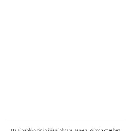
Další publikování a šíření obsahu serveru Příroda.cz je bez