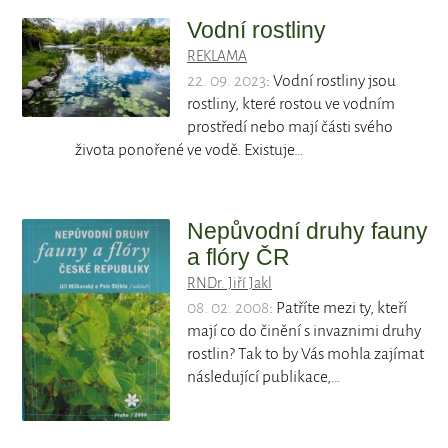
Vodní rostliny
REKLAMA
22. 09. 2023
: Vodní rostliny jsou
rostliny, které rostou ve vodním
prostředí nebo mají části svého
života ponořené ve vodě. Existuje…
Nepůvodní druhy fauny
a flóry ČR
RNDr. Jiří Jakl
08. 02. 2008
: Patříte mezi ty, kteří
mají co do činění s invaznimi druhy
rostlin? Tak to by Vás mohla zajímat
následující publikace,…