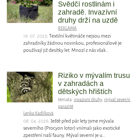
Svědčí rostlinám i
zahradě. Invazívní
druhy drží na uzdě
REKLAMA
19. 07. 2023
: Textilní květináče nejsou mezi
zahradníky žádnou novinkou, profesionálové je
používají již desítky let. Mnozí z nás však…
Riziko v mývalím trusu
v zahradách a
dětských hřištích
témata:
invazivní druhy
,
mýval severní
,
parazité
Lenka Kadlíková
08. 04. 2026
: Ještě před pár lety jsme mývala
severního (Procyon lotor) vnímali jako exotické
zpestření naší fauny. Mýval severní je u…