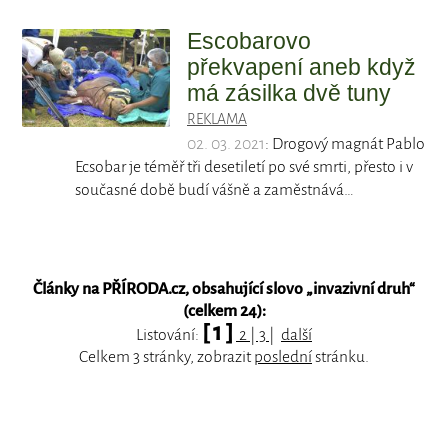
Escobarovo
překvapení aneb když
má zásilka dvě tuny
REKLAMA
02. 03. 2021
: Drogový magnát Pablo
Ecsobar je téměř tři desetiletí po své smrti, přesto i v
současné době budí vášně a zaměstnává…
Články na PŘÍRODA.cz, obsahující slovo „
invazivní druh
“
(celkem 24):
[ 1 ]
Listování:
2
|
3
|
další
Celkem 3 stránky, zobrazit
poslední
stránku.