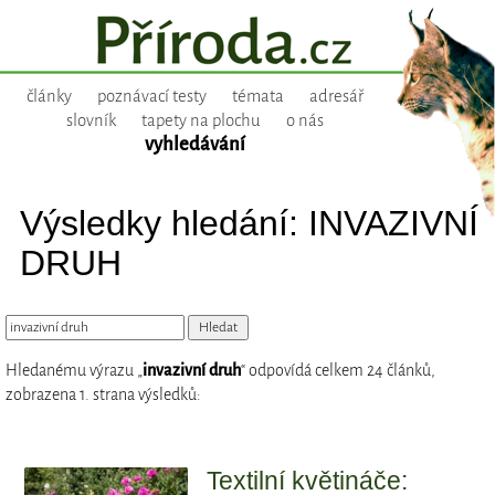
články
poznávací testy
témata
adresář
slovník
tapety na plochu
o nás
vyhledávání
Výsledky hledání: INVAZIVNÍ
DRUH
Hledanému výrazu „
invazivní druh
“ odpovídá celkem 24 článků,
zobrazena 1. strana výsledků:
Textilní květináče: