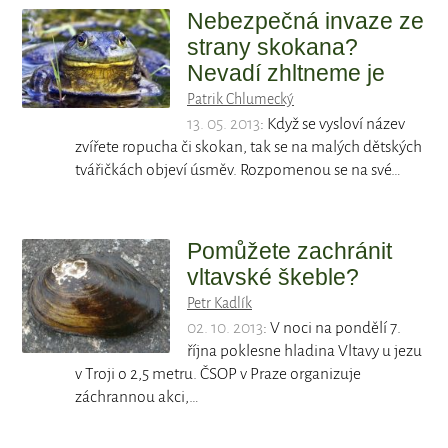
Nebezpečná invaze ze
strany skokana?
Nevadí zhltneme je
Patrik Chlumecký
13. 05. 2013
: Když se vysloví název
zvířete ropucha či skokan, tak se na malých dětských
tvářičkách objeví úsměv. Rozpomenou se na své…
Pomůžete zachránit
vltavské škeble?
Petr Kadlík
02. 10. 2013
: V noci na pondělí 7.
října poklesne hladina Vltavy u jezu
v Troji o 2,5 metru. ČSOP v Praze organizuje
záchrannou akci,…