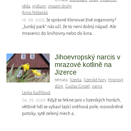
věda
,
výzkum
,
invazní druhy
Anna Nebeská
16. 09. 2025
: Je správné klonovat živé organismy?
„Jurský park“ nás učí, že to není dobrý nápad. Ale
mravenci do knihovny nebo do kina…
Jihoevropský narcis v
mrazové kotlině na
Jizerce
témata:
Jizerka
,
Jizerské hory
,
Hnojový
dům
,
Gustav Ginzel
,
narcis
Lenka Kadlíková
04. 05. 2026
: Když se řekne jaro v Jizerských horách,
většině lidí se vybaví tající sněhová pole, rozvodněné
potoky, sytě zelený mech a…