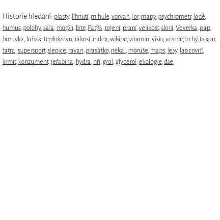
Historie hledání:
plasty
,
líhnutí
,
mihule
,
vorvaň
,
lor
,
mapy
,
psychrometr
,
lodě
,
humus
,
polohy
,
sala
,
motýli
,
bite
,
Fat%
,
rojení
,
praní
,
velikost
,
sloni
,
Veverka
,
pap
,
boruvka
,
luňák
,
teplokrevn
,
rákosí
,
index
,
wikipe
,
vitamin
,
visio
,
vesmír
,
tichý
,
taxon
,
tatra
,
supersport
,
slepice
,
ravan
,
prasátko
,
nekal
,
moruše
,
maps
,
lesy
,
lasicovití
,
krmit
,
konzument
,
jeřabina
,
hydra
,
hři
,
grol
,
glycerol
,
ekologie
,
dse