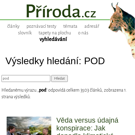
články
poznávací testy
témata
adresář
slovník
tapety na plochu
o nás
vyhledávání
Výsledky hledání: POD
Hledanému výrazu „
pod
“ odpovídá celkem 3503 článků, zobrazena 1.
strana výsledků:
Věda versus údajná
konspirace: Jak