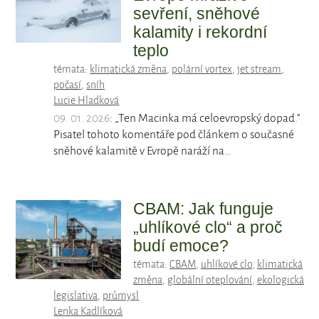
sevření, sněhové
kalamity i rekordní
teplo
témata:
klimatická změna
,
polární vortex
,
jet stream
,
počasí
,
sníh
Lucie Hladková
09. 01. 2026
: „Ten Macinka má celoevropský dopad.“
Pisatel tohoto komentáře pod článkem o současné
sněhové kalamitě v Evropě naráží na…
CBAM: Jak funguje
„uhlíkové clo“ a proč
budí emoce?
témata:
CBAM
,
uhlíkové clo
,
klimatická
změna
,
globální oteplování
,
ekologická
legislativa
,
průmysl
Lenka Kadlíková