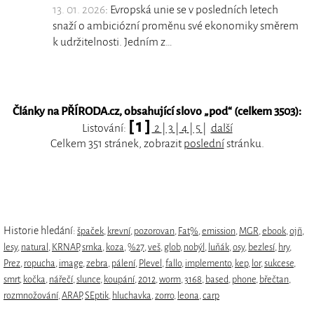
13. 01. 2026
: Evropská unie se v posledních letech
snaží o ambiciózní proměnu své ekonomiky směrem
k udržitelnosti. Jedním z…
Články na PŘÍRODA.cz, obsahující slovo „
pod
“ (celkem 3503):
[ 1 ]
Listování:
2
|
3
|
4
|
5
|
další
Celkem 351 stránek, zobrazit
poslední
stránku.
Historie hledání:
špaček
,
krevní
,
pozorovan
,
Fat%
,
emission
,
MGR
,
ebook
,
ojñ
,
lesy
,
natural
,
KRNAP
,
srnka
,
koza
,
%27
,
veš
,
glob
,
nobýl
,
luňák
,
osy
,
bezlesí
,
hry
,
Prez
,
ropucha
,
image
,
zebra
,
pálení
,
Plevel
,
fallo
,
implemento
,
kep
,
lor
,
sukcese
,
smrt
,
kočka
,
nářečí
,
slunce
,
koupání
,
2012
,
worm
,
3168
,
based
,
phone
,
břečtan
,
rozmnožování
,
ARAP
,
SEptik
,
hluchavka
,
zorro
,
leona
,
carp