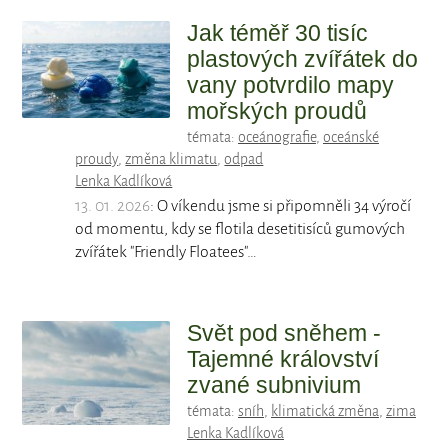
Jak téměř 30 tisíc
plastových zvířátek do
vany potvrdilo mapy
mořských proudů
témata:
oceánografie
,
oceánské
proudy
,
změna klimatu
,
odpad
Lenka Kadlíková
13. 01. 2026
: O víkendu jsme si připomněli 34 výročí
od momentu, kdy se flotila desetitisíců gumových
zvířátek "Friendly Floatees"…
Svět pod sněhem -
Tajemné království
zvané subnivium
témata:
sníh
,
klimatická změna
,
zima
Lenka Kadlíková