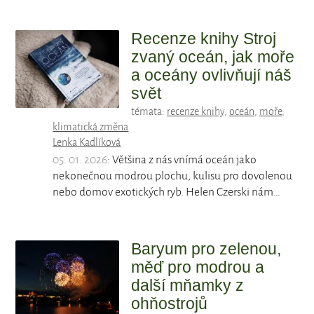
Recenze knihy Stroj
zvaný oceán, jak moře
a oceány ovlivňují náš
svět
témata:
recenze knihy
,
oceán
,
moře
,
klimatická změna
Lenka Kadlíková
05. 01. 2026
: Většina z nás vnímá oceán jako
nekonečnou modrou plochu, kulisu pro dovolenou
nebo domov exotických ryb. Helen Czerski nám…
Baryum pro zelenou,
měď pro modrou a
další mňamky z
ohňostrojů