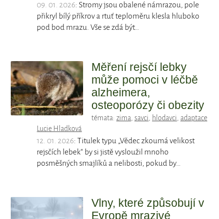
09. 01. 2026
: Stromy jsou obalené námrazou, pole
přikryl bílý příkrov a rtuť teploměru klesla hluboko
pod bod mrazu. Vše se zdá být…
Měření rejsčí lebky
může pomoci v léčbě
alzheimera,
osteoporózy či obezity
témata:
zima
,
savci
,
hlodavci
,
adaptace
Lucie Hladková
12. 01. 2026
: Titulek typu „Vědec zkoumá velikost
rejsčích lebek“ by si jistě vysloužil mnoho
posměšných smajlíků a nelibosti, pokud by…
Vlny, které způsobují v
Evropě mrazivé