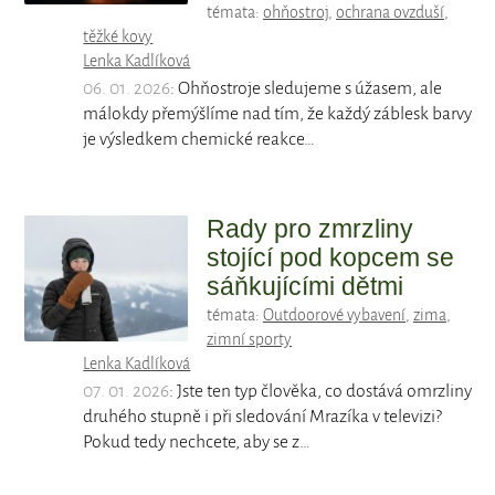
témata:
ohňostroj
,
ochrana ovzduší
,
těžké kovy
Lenka Kadlíková
06. 01. 2026
: Ohňostroje sledujeme s úžasem, ale
málokdy přemýšlíme nad tím, že každý záblesk barvy
je výsledkem chemické reakce…
Rady pro zmrzliny
stojící pod kopcem se
sáňkujícími dětmi
témata:
Outdoorové vybavení
,
zima
,
zimní sporty
Lenka Kadlíková
07. 01. 2026
: Jste ten typ člověka, co dostává omrzliny
druhého stupně i při sledování Mrazíka v televizi?
Pokud tedy nechcete, aby se z…