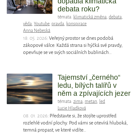
dopadla klimatická
debata roku?
témata:
klimatická změna
,
debata
,
věda
,
Youtube
,
pravda
,
konspirace
Anna Nebeská
18. 05. 2026
: Veřejný prostor se dnes podobá
zákopové válce. Každá strana si hýčká své pravdy,
opevňuje se ve svých sociálních bublinách…
Tajemství „černého“
ledu, bílých talířů v
něm a zpívajících jezer
témata:
zima
,
metan
,
led
Lucie Hladková
08. 01. 2026
: Představte si, že stojíte uprostřed
rozlehlé vodní plochy. Pod vámi se otevírá hluboká,
temná propast, ve které vidíte…