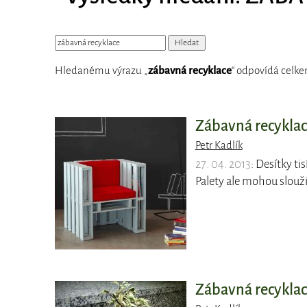
Hledanému výrazu „
zábavná recyklace
“ odpovídá celke
Zábavná recyklac
Petr Kadlík
27. 04. 2013
: Desítky ti
Palety ale mohou sloužit
Zábavná recyklace