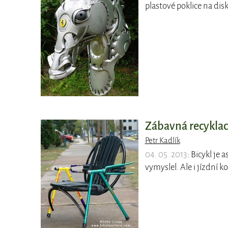
plastové poklice na dis
Zábavná recyklace
Petr Kadlík
04. 05. 2013
: Bicykl je
vymyslel. Ale i jízdní 