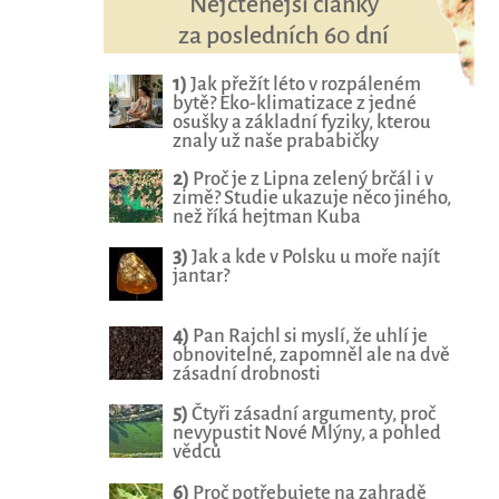
Nejčtenější články
za posledních 60 dní
1)
Jak přežít léto v rozpáleném
bytě? Eko-klimatizace z jedné
osušky a základní fyziky, kterou
znaly už naše prababičky
2)
Proč je z Lipna zelený brčál i v
zimě? Studie ukazuje něco jiného,
než říká hejtman Kuba
3)
Jak a kde v Polsku u moře najít
jantar?
4)
Pan Rajchl si myslí, že uhlí je
obnovitelné, zapomněl ale na dvě
zásadní drobnosti
5)
Čtyři zásadní argumenty, proč
nevypustit Nové Mlýny, a pohled
vědců
6)
Proč potřebujete na zahradě