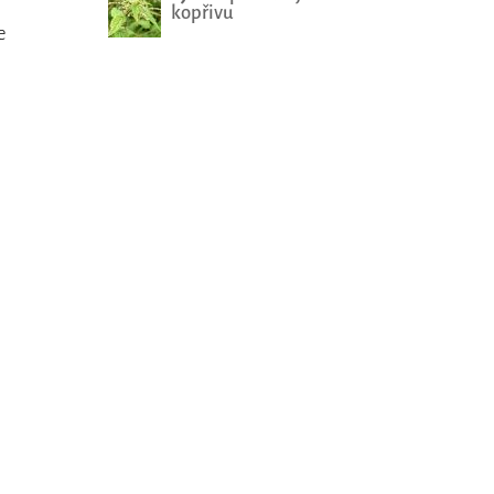
kopřivu
e