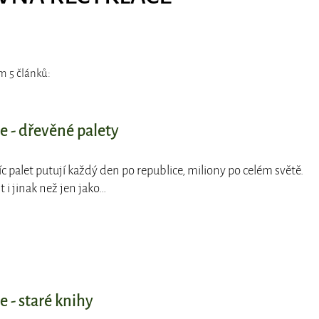
m 5 článků:
e - dřevěné palety
síc palet putují každý den po republice, miliony po celém světě.
 i jinak než jen jako…
 - staré knihy