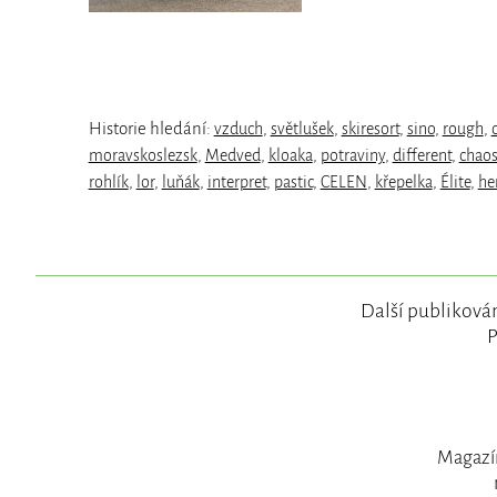
Historie hledání:
vzduch
,
světlušek
,
skiresort
,
sino
,
rough
,
moravskoslezsk
,
Medved
,
kloaka
,
potraviny
,
different
,
chao
rohlík
,
lor
,
luňák
,
interpret
,
pastic
,
CELEN
,
křepelka
,
Élite
,
he
Další publikován
P
Magazín