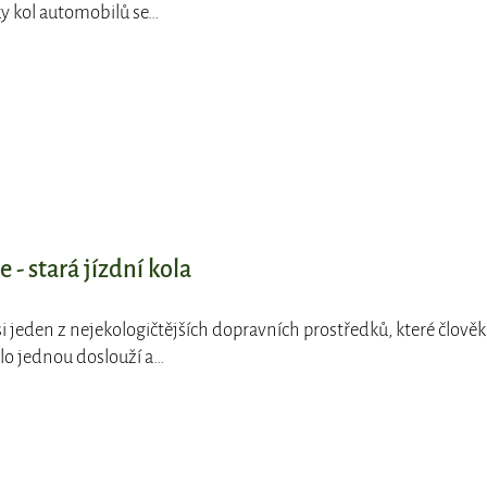
ky kol automobilů se…
 - stará jízdní kola
 asi jeden z nejekologičtějších dopravních prostředků, které člověk
kolo jednou doslouží a…