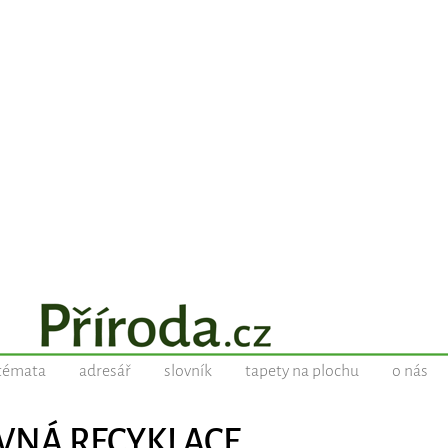
témata
adresář
slovník
tapety na plochu
o nás
BAVNÁ RECYKLACE