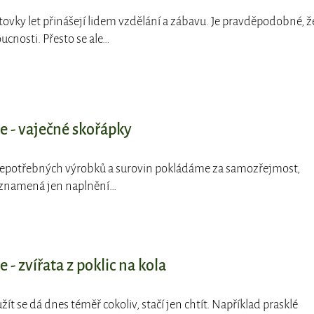
stovky let přinášejí lidem vzdělání a zábavu. Je pravděpodobné, ž
ucnosti. Přesto se ale…
e - vaječné skořápky
 nepotřebných výrobků a surovin pokládáme za samozřejmost,
e znamená jen naplnění…
 - zvířata z poklic na kola
žít se dá dnes téměř cokoliv, stačí jen chtít. Například prasklé