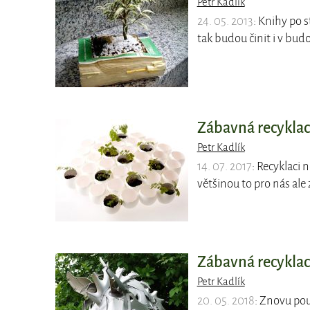
Petr Kadlík
24. 05. 2013
: Knihy po 
tak budou činit i v budo
Zábavná recyklac
Petr Kadlík
14. 07. 2017
: Recyklaci
většinou to pro nás al
Zábavná recyklace
Petr Kadlík
20. 05. 2018
: Znovu pou