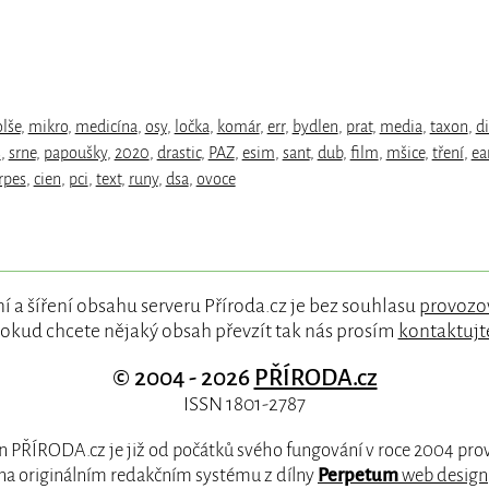
olše
,
mikro
,
medicína
,
osy
,
ločka
,
komár
,
err
,
bydlen
,
prat
,
media
,
taxon
,
d
s
,
srne
,
papoušky
,
2020
,
drastic
,
PAZ
,
esim
,
sant
,
dub
,
film
,
mšice
,
tření
,
ea
rpes
,
cien
,
pci
,
text
,
runy
,
dsa
,
ovoce
í a šíření obsahu serveru Příroda.cz je bez souhlasu
provozo
okud chcete nějaký obsah převzít tak nás prosím
kontaktujt
© 2004 - 2026
PŘÍRODA.cz
ISSN 1801-2787
 PŘÍRODA.cz je již od počátků svého fungování v roce 2004 pr
na originálním redakčním systému z dílny
Perpetum
web design