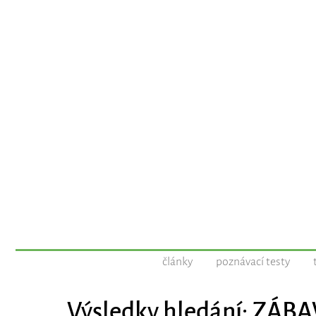
články
poznávací testy
Výsledky hledání: ZÁ