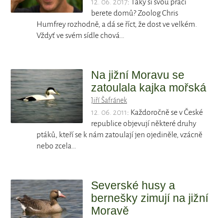
12. 06. 2017
: Taky si svou práci
berete domů? Zoolog Chris
Humfrey rozhodně, a dá se říct, že dost ve velkém.
Vždyť ve svém sídle chová…
Na jižní Moravu se
zatoulala kajka mořská
Jiří Šafránek
12. 06. 2011
: Každoročně se v České
republice objevují některé druhy
ptáků, kteří se k nám zatoulají jen ojediněle, vzácně
nebo zcela…
Severské husy a
bernešky zimují na jižní
Moravě