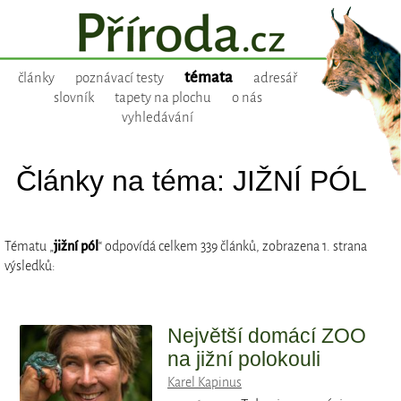
témata
články
poznávací testy
adresář
slovník
tapety na plochu
o nás
vyhledávání
Články na téma: JIŽNÍ PÓL
Tématu „
jižní pól
“ odpovídá celkem 339 článků, zobrazena 1. strana
výsledků:
Největší domácí ZOO
na jižní polokouli
Karel Kapinus