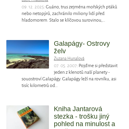
09. 12. 2025
: Guáno, trus zejména mořských ptáků
nebo netopýrů, zachránilo miliony lidí před
hladomorem. Stalo se klíčovou surovinou,…
Galapágy- Ostrovy
želv
Zuzana Hunalová
07. 05. 2007
: Pojďme si představit
jeden z klenotů naší planety -
souostroví Galapágy. Galapágy leží na rovníku, asi
tisíc kilometrů od…
Kniha Jantarová
stezka - trošku jiný
pohled na minulost a