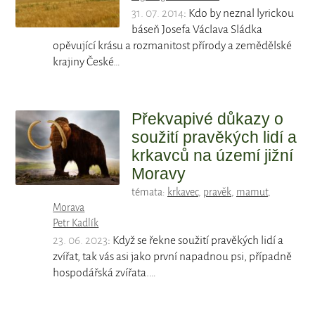
31. 07. 2014
: Kdo by neznal lyrickou
báseň Josefa Václava Sládka
opěvující krásu a rozmanitost přírody a zemědělské
krajiny České…
Překvapivé důkazy o
soužití pravěkých lidí a
krkavců na území jižní
Moravy
témata:
krkavec
,
pravěk
,
mamut
,
Morava
Petr Kadlík
23. 06. 2023
: Když se řekne soužití pravěkých lidí a
zvířat, tak vás asi jako první napadnou psi, případně
hospodářská zvířata.…