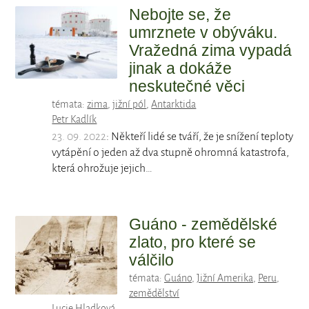
Nebojte se, že
umrznete v obýváku.
Vražedná zima vypadá
jinak a dokáže
neskutečné věci
témata:
zima
,
jižní pól
,
Antarktida
Petr Kadlík
23. 09. 2022
: Někteří lidé se tváří, že je snížení teploty
vytápění o jeden až dva stupně ohromná katastrofa,
která ohrožuje jejich…
Guáno - zemědělské
zlato, pro které se
válčilo
témata:
Guáno
,
Jižní Amerika
,
Peru
,
zemědělství
Lucie Hladková