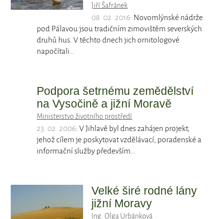
Jiří Šafránek
08. 02. 2016
: Novomlýnské nádrže
pod Pálavou jsou tradičním zimovištěm severských
druhů hus. V těchto dnech jich ornitologové
napočítali…
Podpora šetrnému zemědělství
na Vysočině a jižní Moravě
Ministerstvo životního prostředí
23. 02. 2006
: V Jihlavě byl dnes zahájen projekt,
jehož cílem je poskytovat vzdělávací, poradenské a
informační služby především…
Velké širé rodné lány
jižní Moravy
Ing. Olga Urbánková