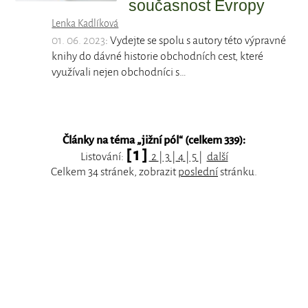
současnost Evropy
Lenka Kadlíková
01. 06. 2023
: Vydejte se spolu s autory této výpravné
knihy do dávné historie obchodních cest, které
využívali nejen obchodníci s…
Články na téma „
jižní pól
“ (celkem 339):
[ 1 ]
Listování:
2
|
3
|
4
|
5
|
další
Celkem 34 stránek, zobrazit
poslední
stránku.