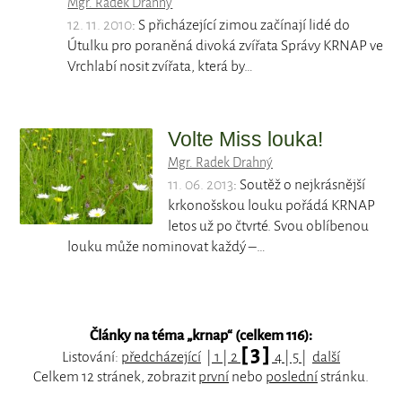
Mgr. Radek Drahný
12. 11. 2010
: S přicházející zimou začínají lidé do
Útulku pro poraněná divoká zvířata Správy KRNAP ve
Vrchlabí nosit zvířata, která by…
Volte Miss louka!
Mgr. Radek Drahný
11. 06. 2013
: Soutěž o nejkrásnější
krkonošskou louku pořádá KRNAP
letos už po čtvrté. Svou oblíbenou
louku může nominovat každý –…
Články na téma „
krnap
“ (celkem 116):
[ 3 ]
Listování:
předcházející
|
1
|
2
4
|
5
|
další
Celkem 12 stránek, zobrazit
první
nebo
poslední
stránku.