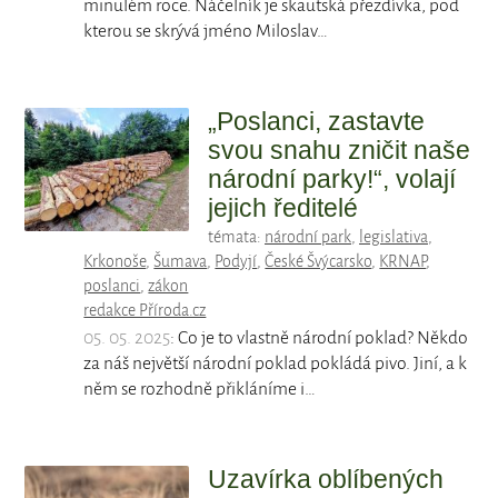
minulém roce. Náčelník je skautská přezdívka, pod
kterou se skrývá jméno Miloslav…
„Poslanci, zastavte
svou snahu zničit naše
národní parky!“, volají
jejich ředitelé
témata:
národní park
,
legislativa
,
Krkonoše
,
Šumava
,
Podyjí
,
České Švýcarsko
,
KRNAP
,
poslanci
,
zákon
redakce Příroda.cz
05. 05. 2025
: Co je to vlastně národní poklad? Někdo
za náš největší národní poklad pokládá pivo. Jiní, a k
něm se rozhodně přikláníme i…
Uzavírka oblíbených