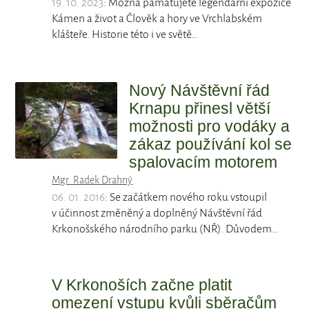
19. 10. 2023
: Možná pamatujete legendární expozice
Kámen a život a Člověk a hory ve Vrchlabském
klášteře. Historie této i ve světě…
Nový Návštěvní řád
Krnapu přinesl větší
možnosti pro vodáky a
zákaz používání kol se
spalovacím motorem
Mgr. Radek Drahný
06. 01. 2016
: Se začátkem nového roku vstoupil
v účinnost změněný a doplněný Návštěvní řád
Krkonošského národního parku (NŘ). Důvodem…
V Krkonoších začne platit
omezení vstupu kvůli sběračům