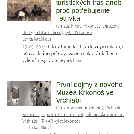
turistických tras aneb
proč potřebujeme
Tetřívka
témata:
krnap
,
Krkonoše
,
ohrožené
druhy
,
Tetřívek obecný
,
výlet Krkonoše
Lenka Kadlíková
25. 03. 2024
: Jak už tomu tak bývá každým rokem, i
letos ochránci přírody uzavřeli některé oblíbené
výletní trasy, protože prochází…
První dojmy z nového
Muzea Krkonoš ve
Vrchlabí
témata:
Muzeum Krkonoš
,
Vrchlabí
,
Krkonoše
,
expozice Kámen a život
,
Krkonošské muzeum
Vrchlabí
,
KRNAP
,
výlet Krkonoše
Lenka Kadlíková