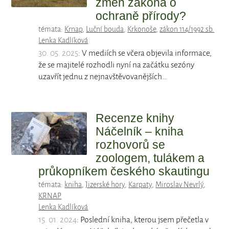
změn zákona o
ochraně přírody?
témata:
Krnap
,
Luční bouda
,
Krkonoše
,
zákon 114/1992 sb.
Lenka Kadlíková
30. 05. 2025
: V mediích se včera objevila informace,
že se majitelé rozhodli nyní na začátku sezóny
uzavřít jednu z nejnavštěvovanějších…
Recenze knihy
Náčelník – kniha
rozhovorů se
zoologem, tulákem a
průkopníkem českého skautingu
témata:
kniha
,
Jizerské hory
,
Karpaty
,
Miroslav Nevrlý
,
KRNAP
Lenka Kadlíková
15. 01. 2024
: Poslední kniha, kterou jsem přečetla v