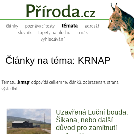
témata
články
poznávací testy
adresář
slovník
tapety na plochu
o nás
vyhledávání
Články na téma: KRNAP
Tématu „
krnap
“ odpovídá celkem 116 článků, zobrazena 3. strana
výsledků:
Uzavřená Luční bouda:
Šikana, nebo další
důvod pro zamítnutí