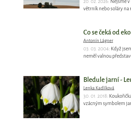
20. 02. 2026
: Nejsme v 
větrník nebo soláry na
Co se čeká od ek
Antonín Lágner
03. 03. 2004
: Když jsem
neměl valnou představu
Bledule jarní - 
Lenka Kadlíková
30. 01. 2018
: Koukořička
vzácným symbolem jarn