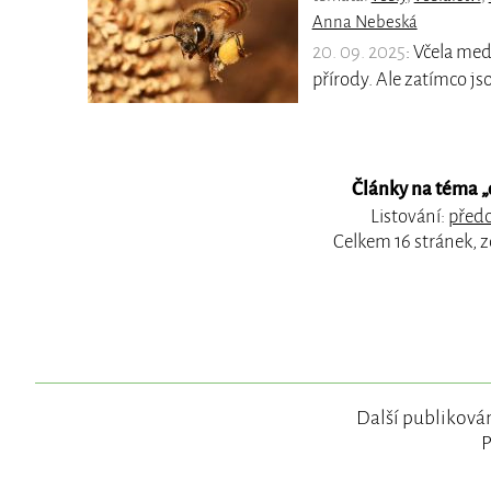
Anna Nebeská
20. 09. 2025
: Včela me
přírody. Ale zatímco js
Články na téma „
Listování:
předc
Celkem 16 stránek, 
Další publikován
P