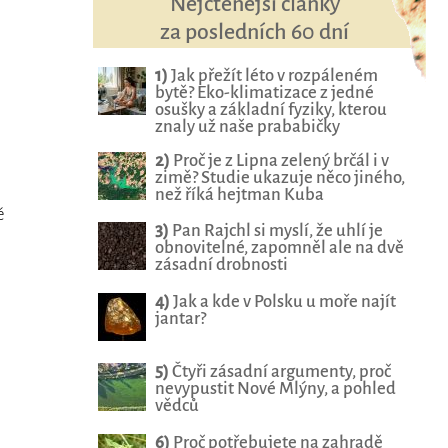
Nejčtenější články
za posledních 60 dní
1)
Jak přežít léto v rozpáleném
bytě? Eko-klimatizace z jedné
osušky a základní fyziky, kterou
znaly už naše prababičky
2)
Proč je z Lipna zelený brčál i v
zimě? Studie ukazuje něco jiného,
než říká hejtman Kuba
é
3)
Pan Rajchl si myslí, že uhlí je
obnovitelné, zapomněl ale na dvě
zásadní drobnosti
4)
Jak a kde v Polsku u moře najít
jantar?
5)
Čtyři zásadní argumenty, proč
nevypustit Nové Mlýny, a pohled
vědců
6)
Proč potřebujete na zahradě