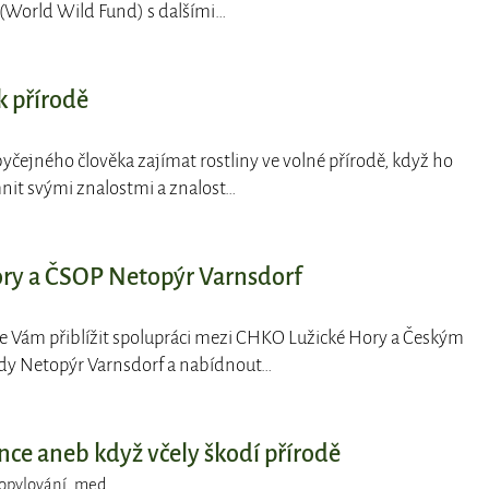
World Wild Fund) s dalšími…
k přírodě
obyčejného člověka zajímat rostliny ve volné přírodě, když ho
nit svými znalostmi a znalost…
ry a ČSOP Netopýr Varnsdorf
se Vám přiblížit spolupráci mezi CHKO Lužické Hory a Českým
dy Netopýr Varnsdorf a nabídnout…
e aneb když včely škodí přírodě
opylování
,
med