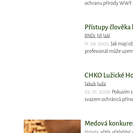
ochranu přírody WWF (
Přístupy člověka 
RNDr. Jiří Jakl
11. 04. 2005
: Jak mají 
profesionál může uzem
CHKO Lužické Ho
Jakub Juda
02. 01. 2006
: Pokusím 
svazem ochránců příro
Medová konkurenc
témata:
včely
,
včelařství
,