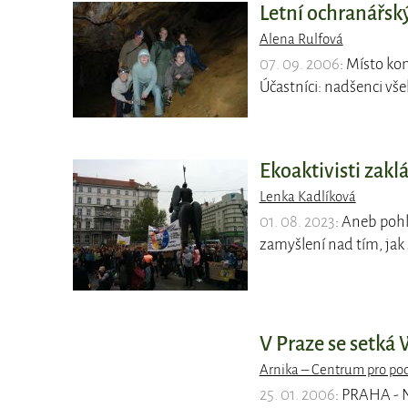
Letní ochranářský
Alena Rulfová
07. 09. 2006
: Místo ko
Účastníci: nadšenci vše
Ekoaktivisti zakl
Lenka Kadlíková
01. 08. 2023
: Aneb pohl
zamyšlení nad tím, jak
V Praze se setká
Arnika – Centrum pro p
25. 01. 2006
: PRAHA - 