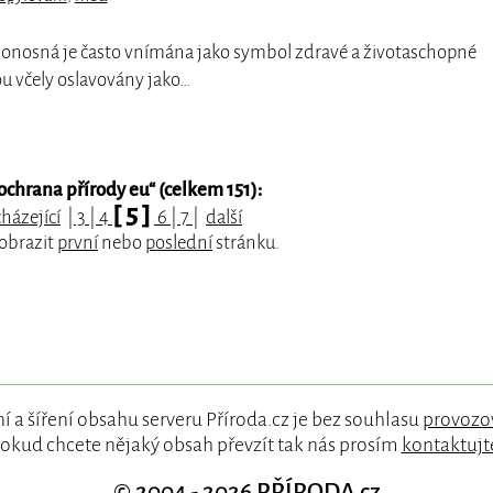
donosná je často vnímána jako symbol zdravé a životaschopné
ou včely oslavovány jako…
ochrana přírody eu
“ (celkem 151):
[ 5 ]
házející
|
3
|
4
6
|
7
|
další
zobrazit
první
nebo
poslední
stránku.
í a šíření obsahu serveru Příroda.cz je bez souhlasu
provozo
okud chcete nějaký obsah převzít tak nás prosím
kontaktujt
© 2004 - 2026
PŘÍRODA.cz