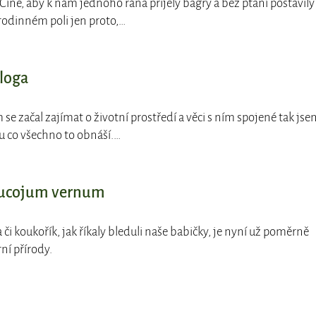
Číně, aby k nám jednoho rána přijely bagry a bez ptaní postavily
 rodinném poli jen proto,…
ologa
 se začal zajímat o životní prostředí a věci s ním spojené tak jse
 co všechno to obnáší.…
Leucojum vernum
 či koukořík, jak říkaly bleduli naše babičky, je nyní už poměrně
í přírody.