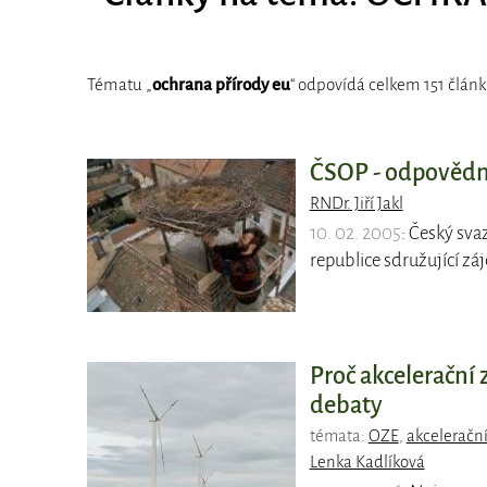
Tématu „
ochrana přírody eu
“ odpovídá celkem 151 článk
ČSOP - odpovědný
RNDr. Jiří Jakl
10. 02. 2005
: Český sva
republice sdružující z
Proč akcelerační
debaty
témata:
OZE
,
akcelerační
Lenka Kadlíková