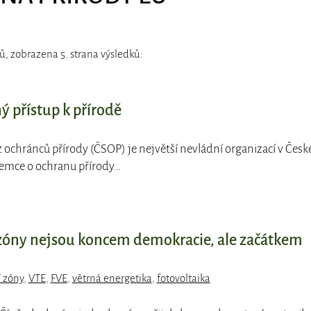
ů, zobrazena 5. strana výsledků:
 přístup k přírodě
z ochránců přírody (ČSOP) je největší nevládní organizací v Česk
ájemce o ochranu přírody…
 zóny nejsou koncem demokracie, ale začátkem
 zóny
,
VTE
,
FVE
,
větrná energetika
,
fotovoltaika