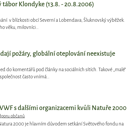
 tábor Klondyke (13.8. - 20.8.2006)
nání: v blízkosti obcí Severní a Lobendava; Šluknovský výběžek.
ho věku, milovníci…
ádají požáry, globální oteplování neexistuje
ed do komentářů pod články na sociálních sítích. Takové „malé“
 společnost často vnímá…
 WWF s dalšími organizacemi kvůli Natuře 2000
odporu občanů
Natura 2000 je hlavním důvodem setkání Světového fondu na