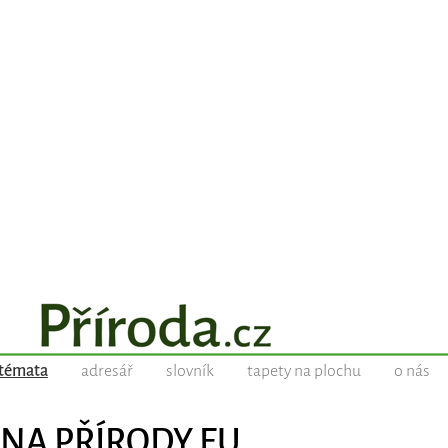
témata
adresář
slovník
tapety na plochu
o nás
ANA PŘÍRODY EU