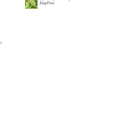
kopřivu
m