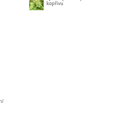
kopřivu
ní