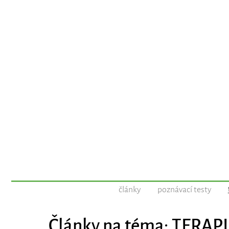
články
poznávací testy
Články na téma: TERAPI