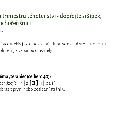
trimestru těhotenství - dopřejte si šípek,
ichořeřišnici
tví
 měsíce utekly jako voda a najednou se nacházíte v trimestru
lnosti již většinou odezněly,…
téma „
terapie
“ (celkem 40):
[ 3 ]
dcházející
|
1
|
2
4
|
další
obrazit
první
nebo
poslední
stránku.