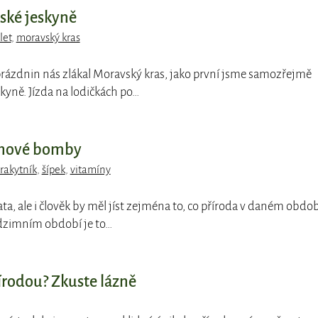
ské jeskyně
let
,
moravský kras
rázdnin nás zlákal Moravský kras, jako první jsme samozřejmě
kyně. Jízda na lodičkách po…
ínové bomby
rakytník
,
šípek
,
vitamíny
ata, ale i člověk by měl jíst zejména to, co příroda v daném obdob
odzimním období je to…
írodou? Zkuste lázně