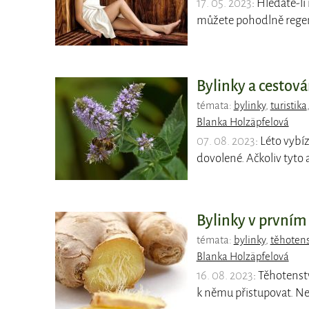
17. 05. 2023
: Hledáte-li
můžete pohodlně regen
Bylinky a cestová
témata:
bylinky
,
turistika
Blanka Holzäpfelová
07. 08. 2023
: Léto vybí
dovolené. Ačkoliv tyto
Bylinky v prvním
témata:
bylinky
,
těhotens
Blanka Holzäpfelová
16. 08. 2023
: Těhotenstv
k němu přistupovat. Nej