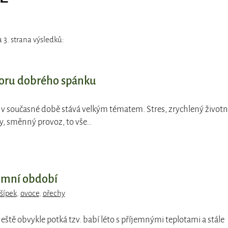
3. strana výsledků:
poru dobrého spánku
e v současné době stává velkým tématem. Stres, zrychlený životn
ky, směnný provoz, to vše…
zimní období
šípek
,
ovoce
,
ořechy
 ještě obvykle potká tzv. babí léto s příjemnými teplotami a stále