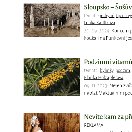
Sloupsko – Šošův
témata:
jeskyně
,
tip na vý
Lenka Kadlíková
20. 09. 2024
: Koncem p
koukali na Punkevní jes
Podzimní vitam
témata:
bylinky
,
podzim
,
Blanka Holzäpfelová
09. 11. 2023
: Nejen zvíř
nabízí. V aktuálním p
Nevíte kam za př
REKLAMA