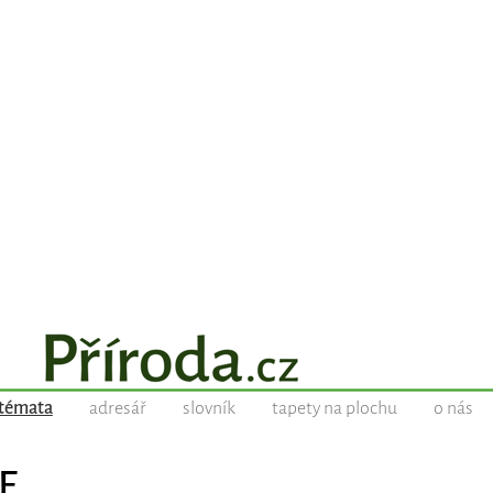
témata
adresář
slovník
tapety na plochu
o nás
E