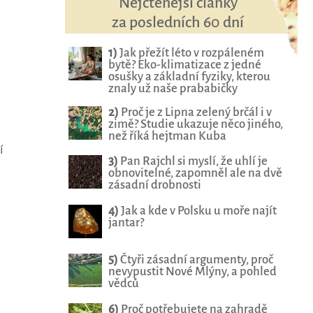
Nejčtenější články
za posledních 60 dní
1)
Jak přežít léto v rozpáleném
bytě? Eko-klimatizace z jedné
osušky a základní fyziky, kterou
znaly už naše prababičky
2)
Proč je z Lipna zelený brčál i v
zimě? Studie ukazuje něco jiného,
než říká hejtman Kuba
í
3)
Pan Rajchl si myslí, že uhlí je
obnovitelné, zapomněl ale na dvě
zásadní drobnosti
4)
Jak a kde v Polsku u moře najít
jantar?
5)
Čtyři zásadní argumenty, proč
nevypustit Nové Mlýny, a pohled
vědců
6)
Proč potřebujete na zahradě