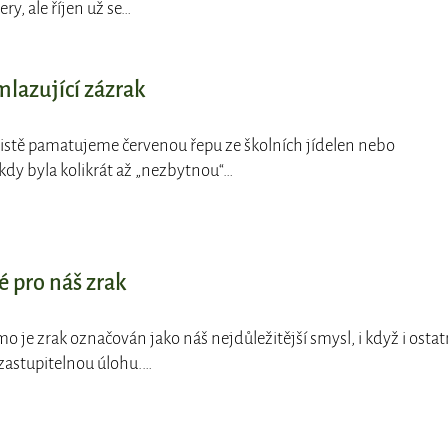
y, ale říjen už se…
mlazující zázrak
i jistě pamatujeme červenou řepu ze školních jídelen nebo
kdy byla kolikrát až „nezbytnou“…
é pro náš zrak
o je zrak označován jako náš nejdůležitější smysl, i když i ostat
zastupitelnou úlohu.…