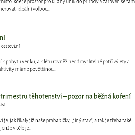
 místo, kde je prostor pro klidný únik do přírody a zároveň se tam
erovat, ideální volbou…
ní
,
cestování
zí k pobytu venku, a k létu rovněž neodmyslitelně patří výlety a
 aktivity máme povětšinou…
 trimestru těhotenství – pozor na běžná koření
tví
í je, jak říkaly již naše prababičky, „jiný stav“, a tak je třeba také
enže v těle je…