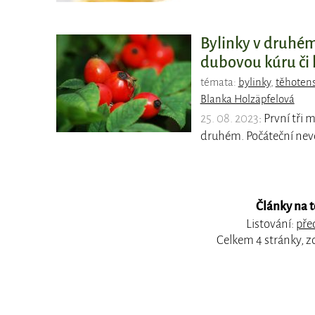
Bylinky v druhém 
dubovou kúru či l
témata:
bylinky
,
těhotens
Blanka Holzäpfelová
25. 08. 2023
: První tři
druhém. Počáteční nevo
Články na 
Listování:
pře
Celkem 4 stránky, z