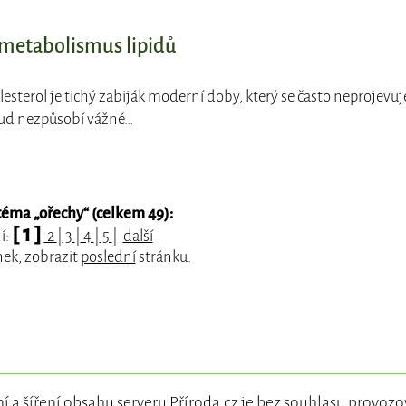
 metabolismus lipidů
lesterol je tichý zabiják moderní doby, který se často neprojevuj
ud nezpůsobí vážné…
téma „
ořechy
“ (celkem 49):
[ 1 ]
í:
2
|
3
|
4
|
5
|
další
nek, zobrazit
poslední
stránku.
í a šíření obsahu serveru Příroda.cz je bez souhlasu
provozo