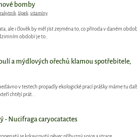
ínové bomby
rakytník
,
šípek
,
vitamíny
ata, ale i člověk by měl jíst zejména to, co příroda v daném obdob
odzimním období je to…
koulí a mýdlových ořechů klamou spotřebitele,
nedávno v testech propadly ekologické prací prášky máme tu dalš
teří chtějí prát…
ý - Nucifraga caryocatactes
ropenatý je krkavcovitý pěvec příbuzný sojce a strace.