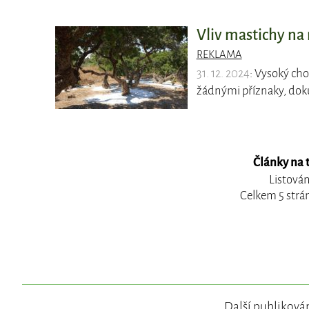
Vliv mastichy na
REKLAMA
31. 12. 2024
: Vysoký cho
žádnými příznaky, dok
Články na 
Listován
Celkem 5 strá
Další publikován