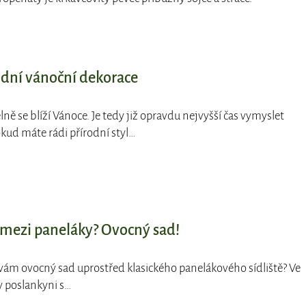
odní vánoční dekorace
lně se blíží Vánoce. Je tedy již opravdu nejvyšší čas vymyslet
kud máte rádi přírodní styl…
mezi paneláky? Ovocný sad!
se vám ovocný sad uprostřed klasického panelákového sídliště? Ve
y poslankyni s…