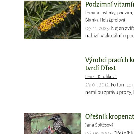
Podzimní vitam
témata:
bylinky
,
podzim
,
Blanka Holzäpfelová
09. 11. 2023
: Nejen zvíř
nabízí. V aktuálním p
Výrobci pracích 
tvrdí DTest
Lenka Kadlíková
23. 01. 2012
: Po tom co 
nemilou zprávu pro ty, k
Ořešník kropenat
Jana Šoltésová
06. 09. 2007
: Ořešník k