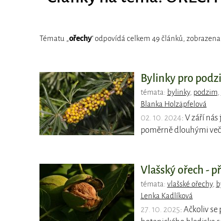
Tématu „
ořechy
“ odpovídá celkem 49 článků, zobrazena 
Bylinky pro pod
témata:
bylinky
,
podzim
,
Blanka Holzäpfelová
02. 10. 2024
: V září nás
poměrně dlouhými večer
Vlašský ořech - p
témata:
vlašské ořechy
,
b
Lenka Kadlíková
27. 10. 2025
: Ačkoliv s