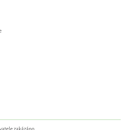
e
vatele
zakázáno.