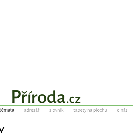
témata
adresář
slovník
tapety na plochu
o nás
Y