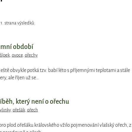
1. strana výsledků:
zimní období
šípek
,
ovoce
,
ořechy
 ještě obvykle potká tzv. babí léto s příjemnými teplotami a stále
y, ale říjen už se…
říběh, který není o ořechu
ylinky
,
ořešák
,
ořech
e pro plod ořešáku královského vžilo pojmenování vlašský ořech, z