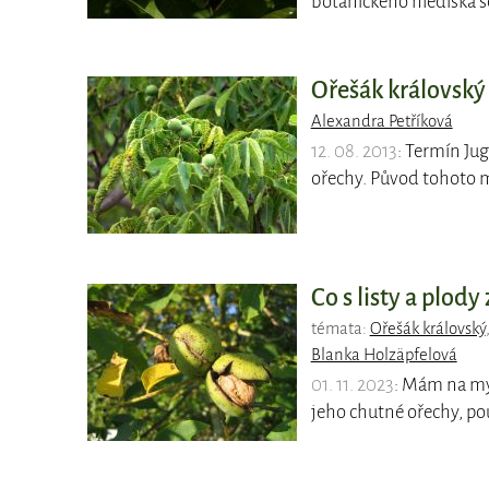
botanického hlediska 
Ořešák královský 
Alexandra Petříková
12. 08. 2013
: Termín Jug
ořechy. Původ tohoto 
Co s listy a plody
témata:
Ořešák královský
Blanka Holzäpfelová
01. 11. 2023
: Mám na my
jeho chutné ořechy, p