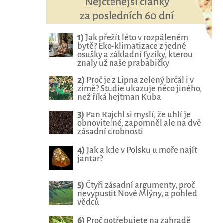
Nejčtenější články
za posledních 60 dní
1)
Jak přežít léto v rozpáleném
bytě? Eko-klimatizace z jedné
osušky a základní fyziky, kterou
znaly už naše prababičky
2)
Proč je z Lipna zelený brčál i v
zimě? Studie ukazuje něco jiného,
než říká hejtman Kuba
3)
Pan Rajchl si myslí, že uhlí je
obnovitelné, zapomněl ale na dvě
zásadní drobnosti
4)
Jak a kde v Polsku u moře najít
jantar?
5)
Čtyři zásadní argumenty, proč
nevypustit Nové Mlýny, a pohled
vědců
6)
Proč potřebujete na zahradě