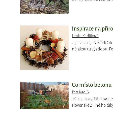
Inspirace na přír
Lenka Kadlíková
05. 12. 2013
: Nezadržite
nějakou tu výzdobu. Po
Co místo betonu 
Petr Kadlík
26. 03. 2015
: Líbil by 
slovenské Žilině ho dík