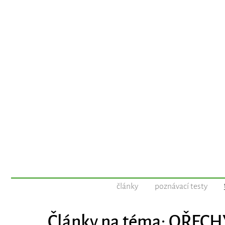
články
poznávací testy
Články na téma: OŘECH