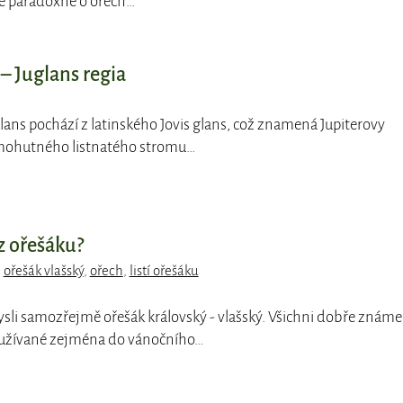
se paradoxně o ořech…
– Juglans regia
lans pochází z latinského Jovis glans, což znamená Jupiterovy
mohutného listnatého stromu…
 z ořešáku?
,
ořešák vlašský
,
ořech
,
listí ořešáku
sli samozřejmě ořešák královský - vlašský. Všichni dobře známe
oužívané zejména do vánočního…