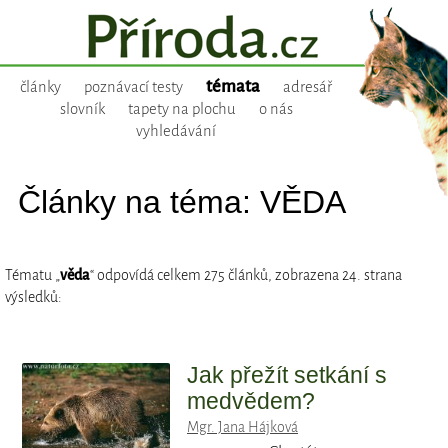
témata
články
poznávací testy
adresář
slovník
tapety na plochu
o nás
vyhledávání
Články na téma: VĚDA
Tématu „
věda
“ odpovídá celkem 275 článků, zobrazena 24. strana
výsledků:
Jak přežít setkání s
medvědem?
Mgr. Jana Hájková