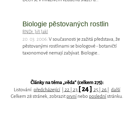
Biologie pěstovaných rostlin
RNDr. Jiří Jakl
20. 03. 2006
: V současnosti je zažitá představa, že
pěstovanými rostlinami se biologové - botaničtí
taxonomové nemají zabývat. Biologie…
Články na téma „
věda
“ (celkem 275):
[ 24 ]
Listování:
předcházející
|
22
|
23
25
|
26
|
další
Celkem 28 stránek, zobrazit
první
nebo
poslední
stránku.