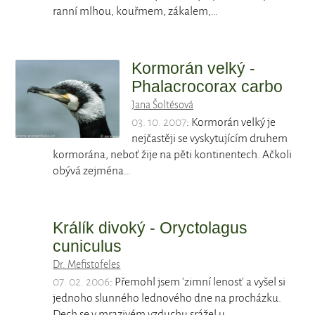
ranní mlhou, kouřmem, zákalem,…
Kormorán velký -
Phalacrocorax carbo
Jana Šoltésová
03. 10. 2007
: Kormorán velký je
nejčastěji se vyskytujícím druhem
kormorána, neboť žije na pěti kontinentech. Ačkoli
obývá zejména…
Králík divoký - Oryctolagus
cuniculus
Dr. Mefistofeles
07. 02. 2006
: Přemohl jsem 'zimní lenost' a vyšel si
jednoho slunného lednového dne na procházku.
Dech se v mrazivém vzduchu srážel u…