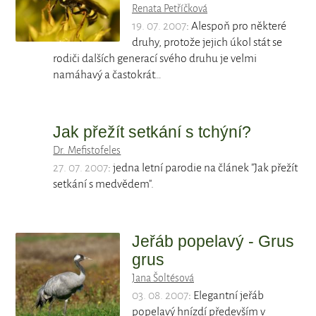
Renata Petříčková
19. 07. 2007
: Alespoň pro některé
druhy, protože jejich úkol stát se
rodiči dalších generací svého druhu je velmi
namáhavý a častokrát…
Jak přežít setkání s tchýní?
Dr. Mefistofeles
27. 07. 2007
: jedna letní parodie na článek "Jak přežít
setkání s medvědem".
Jeřáb popelavý - Grus
grus
Jana Šoltésová
03. 08. 2007
: Elegantní jeřáb
popelavý hnízdí především v