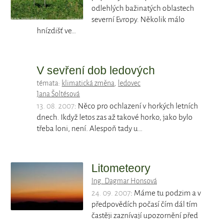
odlehlých bažinatých oblastech
severní Evropy. Několik málo
hnízdišť ve…
V sevření dob ledových
témata:
klimatická změna
,
ledovec
Jana Šoltésová
13. 08. 2007
: Něco pro ochlazení v horkých letních
dnech. Ikdyž letos zas až takové horko, jako bylo
třeba loni, není. Alespoň tady u…
Litometeory
Ing. Dagmar Honsová
24. 09. 2007
: Máme tu podzim a v
předpovědích počasí čím dál tím
častěji zaznívají upozornění před