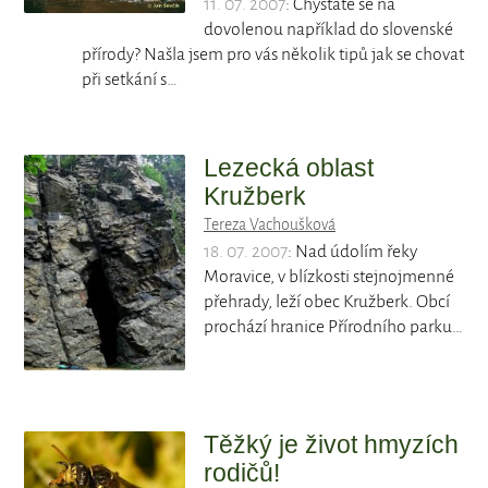
11. 07. 2007
: Chystáte se na
dovolenou například do slovenské
přírody? Našla jsem pro vás několik tipů jak se chovat
při setkání s…
Lezecká oblast
Kružberk
Tereza Vachoušková
18. 07. 2007
: Nad údolím řeky
Moravice, v blízkosti stejnojmenné
přehrady, leží obec Kružberk. Obcí
prochází hranice Přírodního parku…
Těžký je život hmyzích
rodičů!