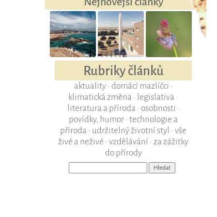
Nejnovější články
Rubriky článků
aktuality
•
domácí mazlíčci
•
klimatická změna
•
legislativa
•
literatura a příroda
•
osobnosti
•
povídky, humor
•
technologie a
příroda
•
udržitelný životní styl
•
vše
živé a neživé
•
vzdělávání
•
za zážitky
do přírody