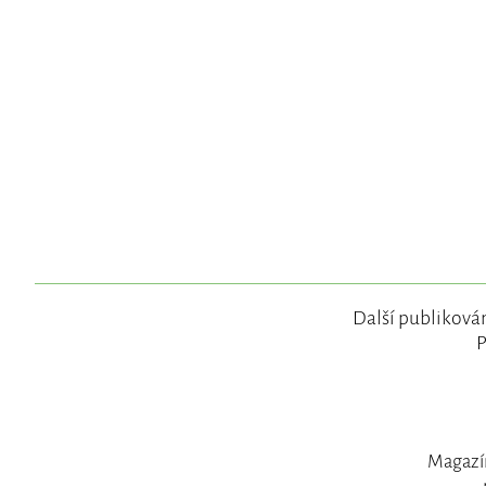
Další publikován
P
Magazín