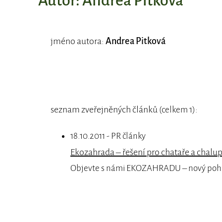
Autor: Andrea Pitková
jméno autora:
Andrea Pitková
seznam zveřejněných článků
:
(celkem 1)
18.10.2011 - PR články
Ekozahrada – řešení pro chataře a chalu
Objevte s námi EKOZAHRADU – nový poh