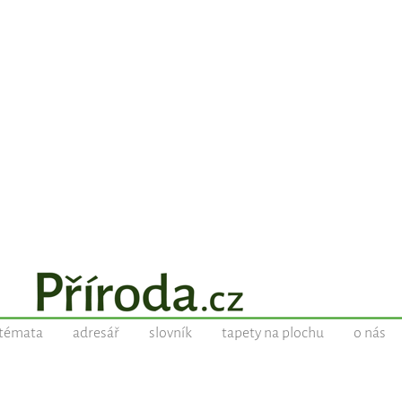
témata
adresář
slovník
tapety na plochu
o nás