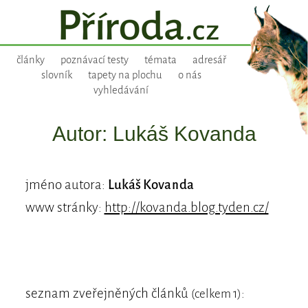
články
poznávací testy
témata
adresář
slovník
tapety na plochu
o nás
vyhledávání
Autor: Lukáš Kovanda
jméno autora:
Lukáš Kovanda
www stránky:
http://kovanda.blog.tyden.cz/
seznam zveřejněných článků
:
(celkem 1)