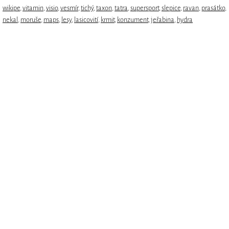
wikipe
,
vitamin
,
visio
,
vesmír
,
tichý
,
taxon
,
tatra
,
supersport
,
slepice
,
ravan
,
prasátko
,
nekal
,
moruše
,
maps
,
lesy
,
lasicovití
,
krmit
,
konzument
,
jeřabina
,
hydra