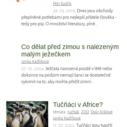
Petr Kadlík
26. 03. 2019
: Dnes jsou obchody
přeplněné potřebami pro nejlepší přátele člověka -
tedy pro psy. O množství literatury, plné…
Co dělat před zimou s nalezeným
malým ježečkem
Lenka Kadlíková
07. 10. 2004
: Ježčata narozená pozdě v létě nebo
dokonce na podzim nemají šanci se dostatečně
vykrmit na to, aby mohla přežít zimní…
Tučňáci v Africe?
témata:
tučňák
,
ZOO
,
Dvůr Králové
Lenka Kadlíková
11. 07. 2022
: Tučňáci jsou typičtí