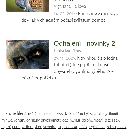
Mgr. Jana Hájková
14. 02. 2018
: Přinášíme vám rady a
tipy, jak v chladném počasí zvířatům pomoci.
Odhalení - novinky 2
Lenka Kadlíková
25. 11. 2005
: Novinkou číslo jedna
tohoto týdne je příchod nové
obyvatelky gorilího výběhu. Ale
pěkně popořádku.
Historie hledání:
žrádlo
,
horizont
,
%27
,
kalendář
,
nobýl
,
sala
,
plasty
,
líhnutí
,
mihule
,
vorvaň
,
lor
,
mapy
,
psychrometr
,
lodě
,
humus
,
polohy
,
motýli
,
bite
,
Fat%
,
rojení
,
praní
,
velikost
,
sloni
,
Veverka
,
pap
,
boruvka
,
luňák
,
teplokrevn
,
rákosí
,
index
,