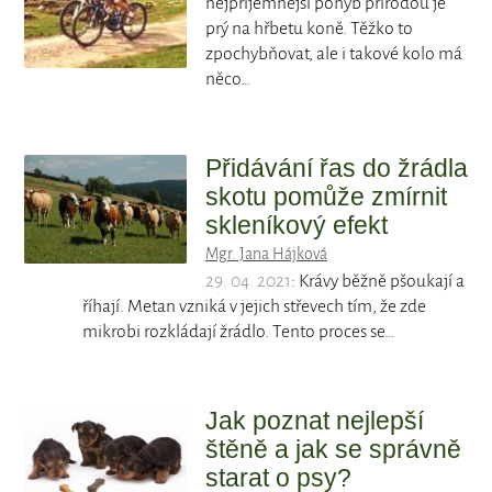
nejpříjemnější pohyb přírodou je
prý na hřbetu koně. Těžko to
zpochybňovat, ale i takové kolo má
něco…
Přidávání řas do žrádla
skotu pomůže zmírnit
skleníkový efekt
Mgr. Jana Hájková
29. 04. 2021
: Krávy běžně pšoukají a
říhají. Metan vzniká v jejich střevech tím, že zde
mikrobi rozkládají žrádlo. Tento proces se…
Jak poznat nejlepší
štěně a jak se správně
starat o psy?