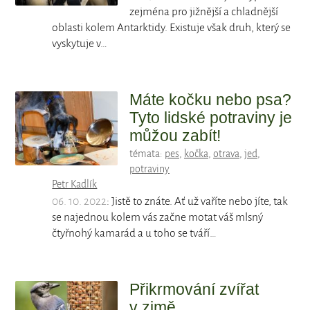
zejména pro jižnější a chladnější
oblasti kolem Antarktidy. Existuje však druh, který se
vyskytuje v…
Máte kočku nebo psa?
Tyto lidské potraviny je
můžou zabít!
témata:
pes
,
kočka
,
otrava
,
jed
,
potraviny
Petr Kadlík
06. 10. 2022
: Jistě to znáte. Ať už vaříte nebo jíte, tak
se najednou kolem vás začne motat váš mlsný
čtyřnohý kamarád a u toho se tváří…
Přikrmování zvířat
v zimě