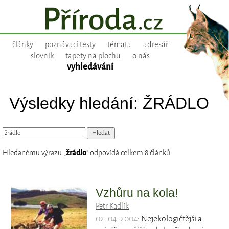
články
poznávací testy
témata
adresář
slovník
tapety na plochu
o nás
vyhledávání
Výsledky hledání: ŽRÁDLO
Hledanému výrazu „
žrádlo
“ odpovídá celkem 8 článků:
Vzhůru na kola!
Petr Kadlík
02. 04. 2004
: Nejekologičtější a