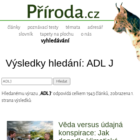
články
poznávací testy
témata
adresář
slovník
tapety na plochu
o nás
vyhledávání
Výsledky hledání: ADL J
Hledanému výrazu „
ADL J
“ odpovídá celkem 1943 článků, zobrazena 1.
strana výsledků:
Věda versus údajná
konspirace: Jak