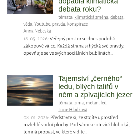
dopadla klimatická
debata roku?
témata:
klimatická změna
,
debata
,
věda
,
Youtube
,
pravda
,
konspirace
Anna Nebeská
18. 05. 2026
: Veřejný prostor se dnes podobá
zákopové válce. Každá strana si hýčká své pravdy,
opevňuje se ve svých sociálních bublinách…
Tajemství „černého“
ledu, bílých talířů v
něm a zpívajících jezer
témata:
zima
,
metan
,
led
Lucie Hladková
08. 01. 2026
: Představte si, že stojíte uprostřed
rozlehlé vodní plochy. Pod vámi se otevírá hluboká,
temná propast, ve které vidíte…