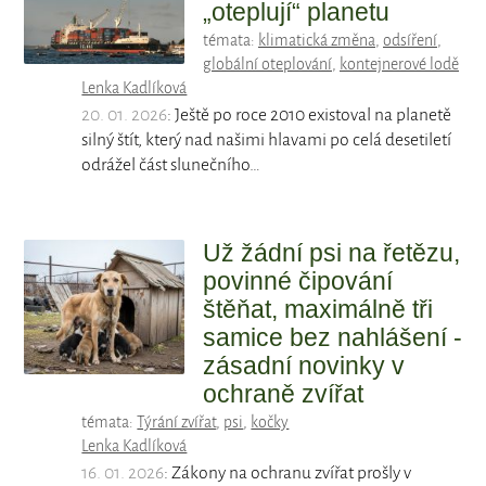
„oteplují“ planetu
témata:
klimatická změna
,
odsíření
,
globální oteplování
,
kontejnerové lodě
Lenka Kadlíková
20. 01. 2026
: Ještě po roce 2010 existoval na planetě
silný štít, který nad našimi hlavami po celá desetiletí
odrážel část slunečního…
Už žádní psi na řetězu,
povinné čipování
štěňat, maximálně tři
samice bez nahlášení -
zásadní novinky v
ochraně zvířat
témata:
Týrání zvířat
,
psi
,
kočky
Lenka Kadlíková
16. 01. 2026
: Zákony na ochranu zvířat prošly v