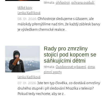
témata:
ohňostroj
,
ochrana ovzduší
,
těžké kovy
Lenka Kadlíková
06. 01. 2026
: Ohňostroje sledujeme s úžasem, ale
málokdy přemýšlíme nad tím, že každý záblesk barvy
je výsledkem chemické reakce…
Rady pro zmrzliny
stojící pod kopcem se
sáňkujícími dětmi
témata:
Outdoorové vybavení
,
zima
,
zimní sporty
Lenka Kadlíková
07. 01. 2026
: Jste ten typ člověka, co dostává omrzliny
druhého stupně i při sledování Mrazíka v televizi?
Pokud tedy nechcete, aby se z…