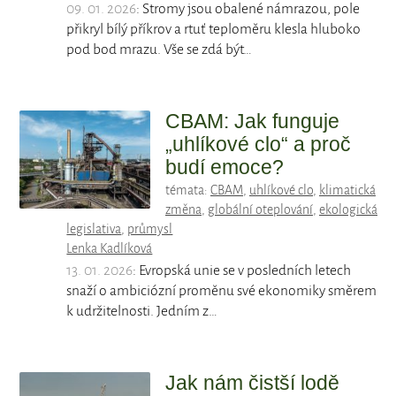
09. 01. 2026
: Stromy jsou obalené námrazou, pole
přikryl bílý příkrov a rtuť teploměru klesla hluboko
pod bod mrazu. Vše se zdá být…
CBAM: Jak funguje
„uhlíkové clo“ a proč
budí emoce?
témata:
CBAM
,
uhlíkové clo
,
klimatická
změna
,
globální oteplování
,
ekologická
legislativa
,
průmysl
Lenka Kadlíková
13. 01. 2026
: Evropská unie se v posledních letech
snaží o ambiciózní proměnu své ekonomiky směrem
k udržitelnosti. Jedním z…
Jak nám čistší lodě