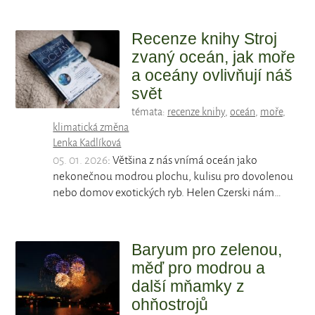
Recenze knihy Stroj
zvaný oceán, jak moře
a oceány ovlivňují náš
svět
témata:
recenze knihy
,
oceán
,
moře
,
klimatická změna
Lenka Kadlíková
05. 01. 2026
: Většina z nás vnímá oceán jako
nekonečnou modrou plochu, kulisu pro dovolenou
nebo domov exotických ryb. Helen Czerski nám…
Baryum pro zelenou,
měď pro modrou a
další mňamky z
ohňostrojů