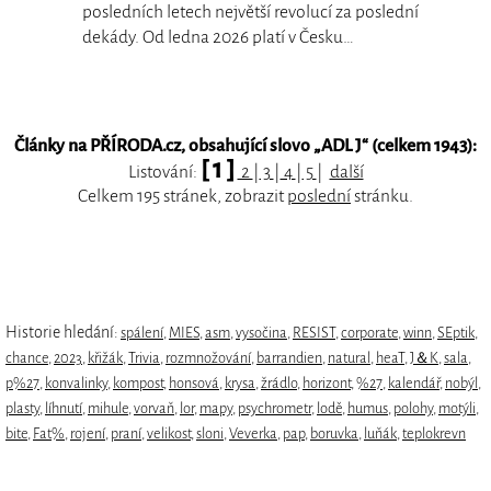
posledních letech největší revolucí za poslední
dekády. Od ledna 2026 platí v Česku…
Články na PŘÍRODA.cz, obsahující slovo „
ADL J
“ (celkem 1943):
[ 1 ]
Listování:
2
|
3
|
4
|
5
|
další
Celkem 195 stránek, zobrazit
poslední
stránku.
Historie hledání:
spálení
,
MIES
,
asm
,
vysočina
,
RESIST
,
corporate
,
winn
,
SEptik
,
chance
,
2023
,
křižák
,
Trivia
,
rozmnožování
,
barrandien
,
natural
,
heaT
,
J＆K
,
sala
,
p%27
,
konvalinky
,
kompost
,
honsová
,
krysa
,
žrádlo
,
horizont
,
%27
,
kalendář
,
nobýl
,
plasty
,
líhnutí
,
mihule
,
vorvaň
,
lor
,
mapy
,
psychrometr
,
lodě
,
humus
,
polohy
,
motýli
,
bite
,
Fat%
,
rojení
,
praní
,
velikost
,
sloni
,
Veverka
,
pap
,
boruvka
,
luňák
,
teplokrevn