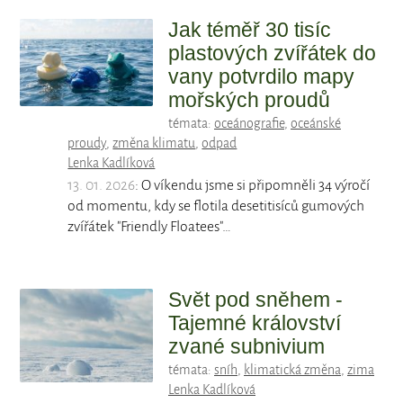
Jak téměř 30 tisíc
plastových zvířátek do
vany potvrdilo mapy
mořských proudů
témata:
oceánografie
,
oceánské
proudy
,
změna klimatu
,
odpad
Lenka Kadlíková
13. 01. 2026
: O víkendu jsme si připomněli 34 výročí
od momentu, kdy se flotila desetitisíců gumových
zvířátek "Friendly Floatees"…
Svět pod sněhem -
Tajemné království
zvané subnivium
témata:
sníh
,
klimatická změna
,
zima
Lenka Kadlíková