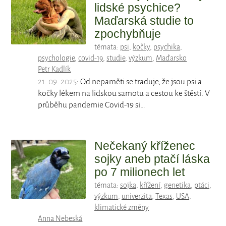
lidské psychice?
Maďarská studie to
zpochybňuje
témata:
psi
,
kočky
,
psychika
,
psychologie
,
covid-19
,
studie
,
výzkum
,
Maďarsko
Petr Kadlík
21. 09. 2025
: Od nepaměti se traduje, že jsou psi a
kočky lékem na lidskou samotu a cestou ke štěstí. V
průběhu pandemie Covid-19 si…
Nečekaný kříženec
sojky aneb ptačí láska
po 7 milionech let
témata:
sojka
,
křížení
,
genetika
,
ptáci
,
výzkum
,
univerzita
,
Texas
,
USA
,
klimatické změny
Anna Nebeská