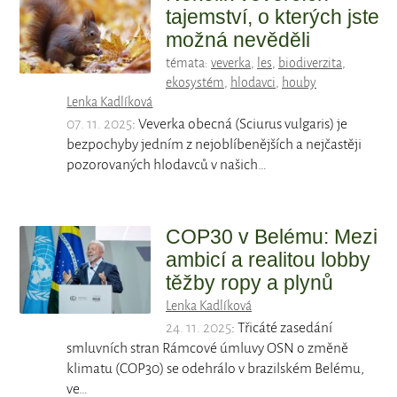
tajemství, o kterých jste
možná nevěděli
témata:
veverka
,
les
,
biodiverzita
,
ekosystém
,
hlodavci
,
houby
Lenka Kadlíková
07. 11. 2025
: Veverka obecná (Sciurus vulgaris) je
bezpochyby jedním z nejoblíbenějších a nejčastěji
pozorovaných hlodavců v našich…
COP30 v Belému: Mezi
ambicí a realitou lobby
těžby ropy a plynů
Lenka Kadlíková
24. 11. 2025
: Třicáté zasedání
smluvních stran Rámcové úmluvy OSN o změně
klimatu (COP30) se odehrálo v brazilském Belému,
ve…