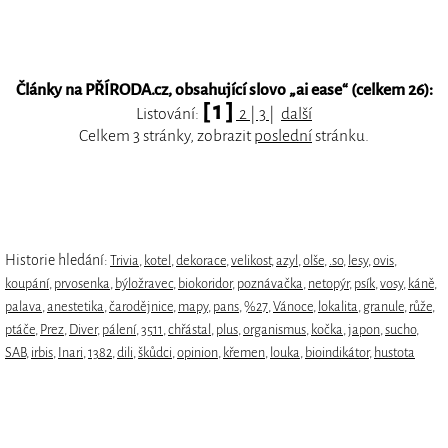
Články na PŘÍRODA.cz, obsahující slovo „
ai ease
“ (celkem 26):
[ 1 ]
Listování:
2
|
3
|
další
Celkem 3 stránky, zobrazit
poslední
stránku.
Historie hledání:
Trivia
,
kotel
,
dekorace
,
velikost
,
azyl
,
olše
,
.so
,
lesy
,
ovis
,
koupání
,
prvosenka
,
býložravec
,
biokoridor
,
poznávačka
,
netopýr
,
psík
,
vosy
,
káně
,
palava
,
anestetika
,
čarodějnice
,
mapy
,
pans
,
%27
,
Vánoce
,
lokalita
,
granule
,
růže
,
ptáče
,
Prez
,
Diver
,
pálení
,
3511
,
chřástal
,
plus
,
organismus
,
kočka
,
japon
,
sucho
,
SAB
,
irbis
,
Inari
,
1382
,
dili
,
škůdci
,
opinion
,
křemen
,
louka
,
bioindikátor
,
hustota