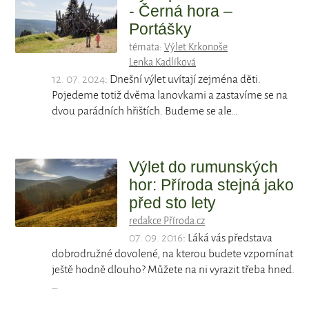
- Černá hora –
Portášky
témata:
Výlet Krkonoše
Lenka Kadlíková
12. 07. 2024
: Dnešní výlet uvítají zejména děti.
Pojedeme totiž dvěma lanovkami a zastavíme se na
dvou parádních hřištích. Budeme se ale…
Výlet do rumunských
hor: Příroda stejná jako
před sto lety
redakce Příroda.cz
07. 09. 2016
: Láká vás představa
dobrodružné dovolené, na kterou budete vzpomínat
ještě hodně dlouho? Můžete na ni vyrazit třeba hned.
…