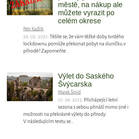
městě, na nákup ale
můžete vyrazit po
celém okrese
Petr Kadlík
26. 02. 2021
: Těšíte se, že vám těžké doby tvrdého
lockdownu pomůže překonat pobyt na sluníčku v
přírodě? Zapomeňte...
Výlet do Saského
Švýcarska
Marek Šmíd
10. 06. 2013
: Přicházející letní
sezona s sebou přináší mimo jiné i
možnosti na překrásné výlety do přírody.
V následujícím textu se…