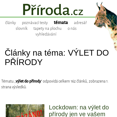
témata
články
poznávací testy
adresář
slovník
tapety na plochu
o nás
vyhledávání
Články na téma: VÝLET DO
PŘÍRODY
Tématu „
výlet do přírody
“ odpovídá celkem 162 článků, zobrazena 1.
strana výsledků:
Lockdown: na výlet do
přírody jen ve vašem