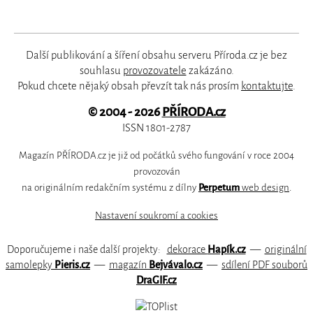
Další publikování a šíření obsahu serveru Příroda.cz je bez
souhlasu
provozovatele
zakázáno.
Pokud chcete nějaký obsah převzít tak nás prosím
kontaktujte
.
© 2004 - 2026
PŘÍRODA.cz
ISSN 1801-2787
Magazín PŘÍRODA.cz je již od počátků svého fungování v roce 2004
provozován
na originálním redakčním systému z dílny
Perpetum
web design
.
Nastavení soukromí a cookies
Doporučujeme i naše další projekty:
dekorace
Hapík.cz
—
originální
samolepky
Pieris.cz
—
magazín
Bejvávalo.cz
—
sdílení PDF souborů
DraGIF.cz