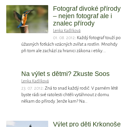
Fotograf divoké přírody
– nejen fotograf ale i
znalec přírody
Lenka Kadlíková
01. 08. 2012
: Každý fotograf touží po
úžasných fotkách vzácných zvířat a rostlin. Mnohdy
při tom ale zachází za hranici zákona i etiky.…
Na výlet s dětmi? Zkuste Soos
Lenka Kadlíková
23. 07. 2012
: Zná to snad každý rodič: V parném létě
byste rádi své ratolesti chtěli vytáhnout z domu
někam do přírody. Jenže kam? Na…
Výlet pro děti Krkonoše