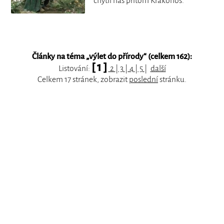
chytil nás přitom Krakonoš.
Články na téma „
výlet do přírody
“ (celkem 162):
[ 1 ]
Listování:
2
|
3
|
4
|
5
|
další
Celkem 17 stránek, zobrazit
poslední
stránku.