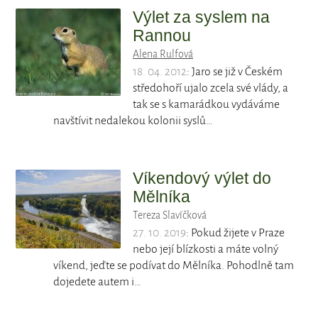
Výlet za syslem na
Rannou
Alena Rulfová
18. 04. 2012
: Jaro se již v Českém
středohoří ujalo zcela své vlády, a
tak se s kamarádkou vydáváme
navštívit nedalekou kolonii syslů…
Víkendový výlet do
Mělníka
Tereza Slavíčková
27. 10. 2019
: Pokud žijete v Praze
nebo její blízkosti a máte volný
víkend, jeďte se podívat do Mělníka. Pohodlně tam
dojedete autem i…