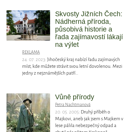
Skvosty Jižních Čech:
Nádherná příroda,
působivá historie a
řada zajímavostí lákají
na výlet
REKLAMA
24. 07. 2023
: Jihočeský kraj nabízí řadu zajímavých
míst, kde můžete strávit svou letní dovolenou. Mezi
jedny z nejznámějších patří…
Vůně přírody
Petra Nachtmanová
20. 05. 2005
: Druhý příběh o
Majkovi, aneb jak jsem s Majkem v
lese pálila nebezpečný odpad a