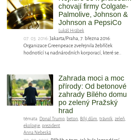
chovají firmy Colgate-
Palmolive, Johnson &
Johnson a PepsiCo
Lukáš Hrábek
07. 03. 2016
: Jakarta/Praha, 7. března 2016:
Organizace Greenpeace zveřejnila žebříček
hodnotící 14 nadnárodních korporací, které se…
Zahrada moci a moc
přírody: Od betonové
zahrady Bílého domu
po zelený Pražský
hrad
témata:
Donal Trump
,
beton
,
Bílý dům
,
trávník
,
zeleň
,
ekologie
,
prezident
Anna Nebeská