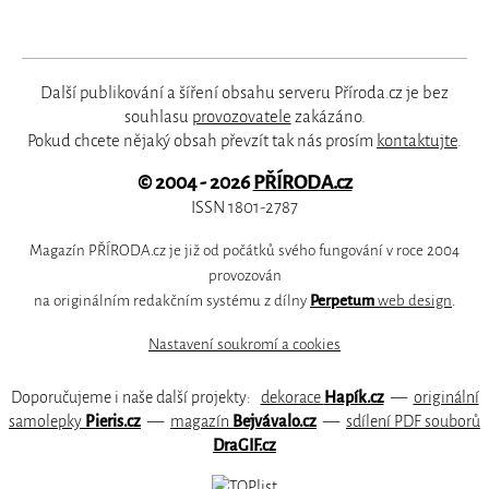
Další publikování a šíření obsahu serveru Příroda.cz je bez
souhlasu
provozovatele
zakázáno.
Pokud chcete nějaký obsah převzít tak nás prosím
kontaktujte
.
© 2004 - 2026
PŘÍRODA.cz
ISSN 1801-2787
Magazín PŘÍRODA.cz je již od počátků svého fungování v roce 2004
provozován
na originálním redakčním systému z dílny
Perpetum
web design
.
Nastavení soukromí a cookies
Doporučujeme i naše další projekty:
dekorace
Hapík.cz
—
originální
samolepky
Pieris.cz
—
magazín
Bejvávalo.cz
—
sdílení PDF souborů
DraGIF.cz