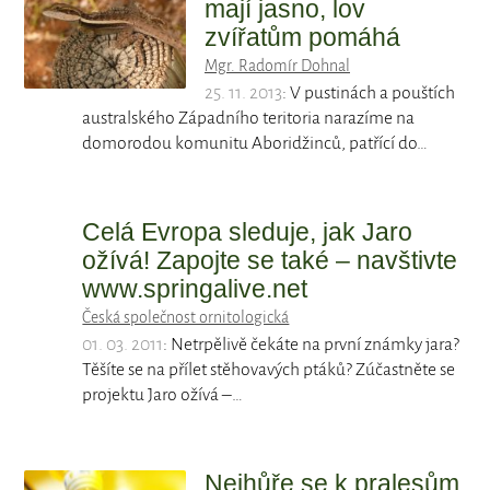
mají jasno, lov
zvířatům pomáhá
Mgr. Radomír Dohnal
25. 11. 2013
: V pustinách a pouštích
australského Západního teritoria narazíme na
domorodou komunitu Aboridžinců, patřící do…
Celá Evropa sleduje, jak Jaro
ožívá! Zapojte se také – navštivte
www.springalive.net
Česká společnost ornitologická
01. 03. 2011
: Netrpělivě čekáte na první známky jara?
Těšíte se na přílet stěhovavých ptáků? Zúčastněte se
projektu Jaro ožívá –…
Nejhůře se k pralesům