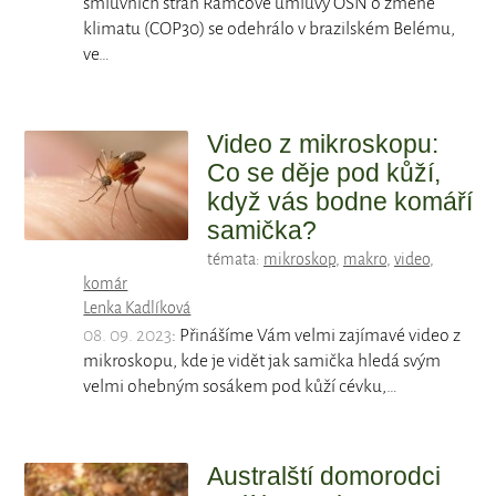
smluvních stran Rámcové úmluvy OSN o změně
klimatu (COP30) se odehrálo v brazilském Belému,
ve…
Video z mikroskopu:
Co se děje pod kůží,
když vás bodne komáří
samička?
témata:
mikroskop
,
makro
,
video
,
komár
Lenka Kadlíková
08. 09. 2023
: Přinášíme Vám velmi zajímavé video z
mikroskopu, kde je vidět jak samička hledá svým
velmi ohebným sosákem pod kůží cévku,…
Australští domorodci