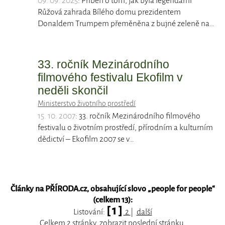
09. 09. 2025
: Příběh o tom, jak byla legendární
Růžová zahrada Bílého domu prezidentem
Donaldem Trumpem přeměněna z bujné zeleně na…
33. ročník Mezinárodního
filmového festivalu Ekofilm v
neděli skončil
Ministerstvo životního prostředí
15. 10. 2007
: 33. ročník Mezinárodního filmového
festivalu o životním prostředí, přírodním a kulturním
dědictví – Ekofilm 2007 se v…
Články na PŘÍRODA.cz, obsahující slovo „
people for people
“
(celkem 13):
[ 1 ]
Listování:
2
|
další
Celkem 2 stránky, zobrazit
poslední
stránku.