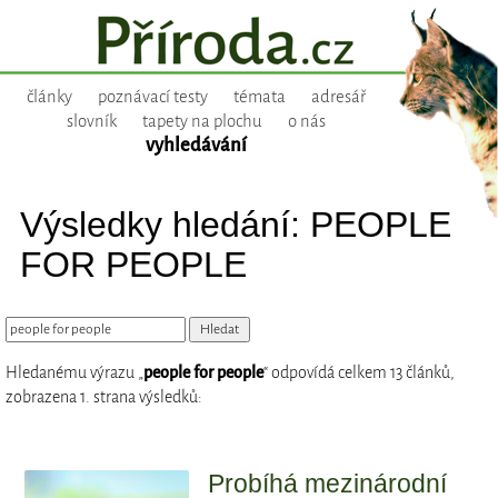
články
poznávací testy
témata
adresář
slovník
tapety na plochu
o nás
vyhledávání
Výsledky hledání: PEOPLE
FOR PEOPLE
Hledanému výrazu „
people for people
“ odpovídá celkem 13 článků,
zobrazena 1. strana výsledků:
Probíhá mezinárodní