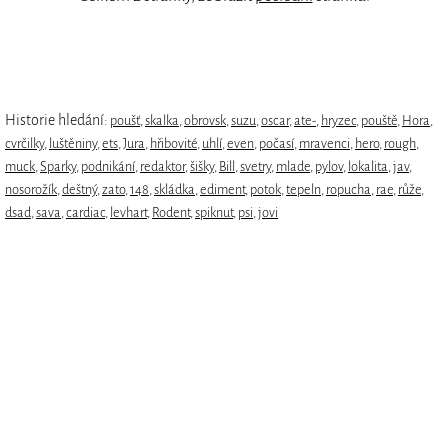
Historie hledání:
poušť
,
skalka
,
obrovsk
,
suzu
,
oscar
,
ate-
,
hryzec
,
pouště
,
Hora
,
cvrčilky
,
luštěniny
,
ets
,
Jura
,
hřibovité
,
uhlí
,
even
,
počasí
,
mravenci
,
hero
,
rough
,
muck
,
Sparky
,
podnikání
,
redaktor
,
šišky
,
Bill
,
svetry
,
mlade
,
pylov
,
lokalita
,
jav
,
nosorožík
,
deštný
,
zato
,
148
,
skládka
,
ediment
,
potok
,
tepeln
,
ropucha
,
rae
,
růže
,
dsad
,
sava
,
cardiac
,
levhart
,
Rodent
,
spiknut
,
psi
,
jovi