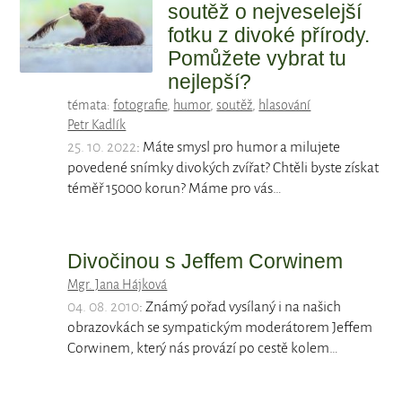
soutěž o nejveselejší
fotku z divoké přírody.
Pomůžete vybrat tu
nejlepší?
témata:
fotografie
,
humor
,
soutěž
,
hlasování
Petr Kadlík
25. 10. 2022
: Máte smysl pro humor a milujete
povedené snímky divokých zvířat? Chtěli byste získat
téměř 15000 korun? Máme pro vás…
Divočinou s Jeffem Corwinem
Mgr. Jana Hájková
04. 08. 2010
: Známý pořad vysílaný i na našich
obrazovkách se sympatickým moderátorem Jeffem
Corwinem, který nás provází po cestě kolem…