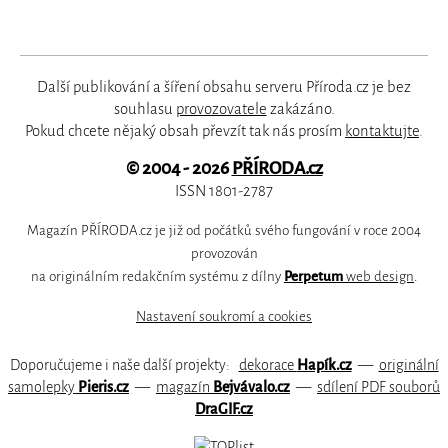
Další publikování a šíření obsahu serveru Příroda.cz je bez
souhlasu
provozovatele
zakázáno.
Pokud chcete nějaký obsah převzít tak nás prosím
kontaktujte
.
© 2004 - 2026
PŘÍRODA.cz
ISSN 1801-2787
Magazín PŘÍRODA.cz je již od počátků svého fungování v roce 2004
provozován
na originálním redakčním systému z dílny
Perpetum
web design
.
Nastavení soukromí a cookies
Doporučujeme i naše další projekty:
dekorace
Hapík.cz
—
originální
samolepky
Pieris.cz
—
magazín
Bejvávalo.cz
—
sdílení PDF souborů
DraGIF.cz