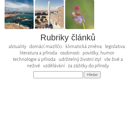
Rubriky článků
aktuality
•
domácí mazlíčci
•
klimatická změna
•
legislativa
•
literatura a příroda
•
osobnosti
•
povídky, humor
•
technologie a příroda
•
udržitelný životní styl
•
vše živé a
neživé
•
vzdělávání
•
za zážitky do přírody