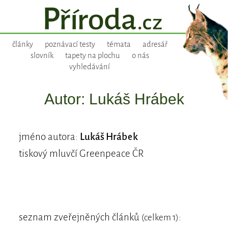
články
poznávací testy
témata
adresář
slovník
tapety na plochu
o nás
vyhledávání
Autor: Lukáš Hrábek
jméno autora:
Lukáš Hrábek
tiskový mluvčí Greenpeace ČR
seznam zveřejněných článků
:
(celkem 1)