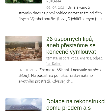
REKLAMA
02. 05. 2021
: Umělé vánoční
stromky dnes na první pohled nerozeznáte od těch
živých. Výrobci používají tzv. 3D jehličí, kterým jsou…
26 úsporných tipů,
aneb přestaňme se
konečně vymlouvat
témata:
úspora
,
voda
,
energie
,
odpad
Jan Kalina
02. 01. 2012
: Známe to. Všichni si neustále na něco
stěžují. Na počasí, na politiku, na stav našeho
životního prostředí. Když se jich…
Dotace na rekonstrukci
domu předem a s