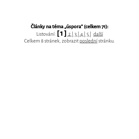
Články na téma „
úspora
“ (celkem 71):
[ 1 ]
Listování:
2
|
3
|
4
|
5
|
další
Celkem 8 stránek, zobrazit
poslední
stránku.