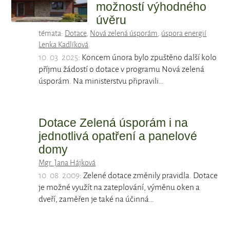
možností výhodného
úvěru
témata:
Dotace
,
Nová zelená úsporám
,
úspora energií
Lenka Kadlíková
10. 03. 2025
: Koncem února bylo zpuštěno další kolo
příjmu žádostí o dotace v programu Nová zelená
úsporám. Na ministerstvu připravili…
Dotace Zelená úsporám i na
jednotlivá opatření a panelové
domy
Mgr. Jana Hájková
10. 08. 2009
: Zelené dotace změnily pravidla. Dotace
je možné využít na zateplování, výměnu oken a
dveří, zaměřen je také na účinná…