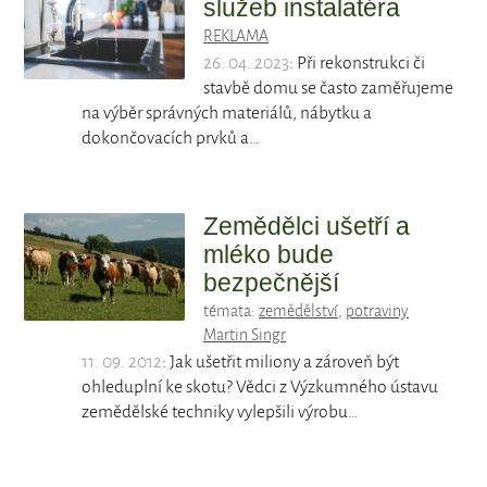
služeb instalatéra
REKLAMA
26. 04. 2023
: Při rekonstrukci či
stavbě domu se často zaměřujeme
na výběr správných materiálů, nábytku a
dokončovacích prvků a…
Zemědělci ušetří a
mléko bude
bezpečnější
témata:
zemědělství
,
potraviny
Martin Singr
11. 09. 2012
: Jak ušetřit miliony a zároveň být
ohleduplní ke skotu? Vědci z Výzkumného ústavu
zemědělské techniky vylepšili výrobu…