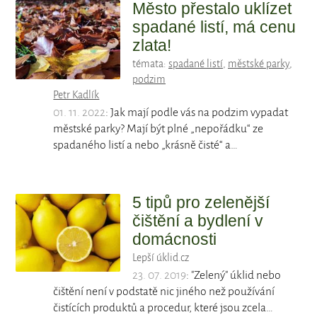
Město přestalo uklízet
spadané listí, má cenu
zlata!
témata:
spadané listí
,
městské parky
,
podzim
Petr Kadlík
01. 11. 2022
: Jak mají podle vás na podzim vypadat
městské parky? Mají být plné „nepořádku“ ze
spadaného listí a nebo „krásně čisté“ a…
5 tipů pro zelenější
čištění a bydlení v
domácnosti
Lepší úklid.cz
23. 07. 2019
: "Zelený" úklid nebo
čištění není v podstatě nic jiného než používání
čistících produktů a procedur, které jsou zcela…