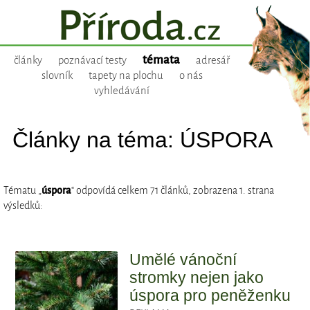
témata
články
poznávací testy
adresář
slovník
tapety na plochu
o nás
vyhledávání
Články na téma: ÚSPORA
Tématu „
úspora
“ odpovídá celkem 71 článků, zobrazena 1. strana
výsledků:
Umělé vánoční
stromky nejen jako
úspora pro peněženku