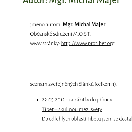
Autor: Mgr. Michal Majer
jméno autora:
Mgr. Michal Majer
Občanské sdružení M.O.S.T.
www stránky:
http://www.protibet.org
seznam zveřejněných článků
:
(celkem 1)
22.05.2012 - za zážitky do přírody
Tibet – skulinou mezi světy
Do odlehlých oblastí Tibetu jsem se dosta