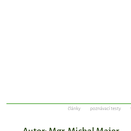
články
poznávací testy