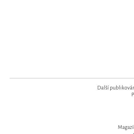
Další publikován
P
Magazín