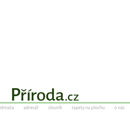
témata
adresář
slovník
tapety na plochu
o nás