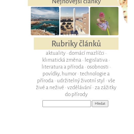
Nejnovější články
Rubriky článků
aktuality
•
domácí mazlíčci
•
klimatická změna
•
legislativa
•
literatura a příroda
•
osobnosti
•
povídky, humor
•
technologie a
příroda
•
udržitelný životní styl
•
vše
živé a neživé
•
vzdělávání
•
za zážitky
do přírody