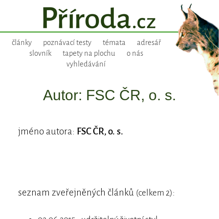
články
poznávací testy
témata
adresář
slovník
tapety na plochu
o nás
vyhledávání
Autor: FSC ČR, o. s.
jméno autora:
FSC ČR, o. s.
seznam zveřejněných článků
:
(celkem 2)