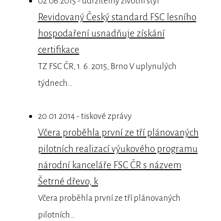
02.06.2015 - udržitelný životní styl
Revidovaný Český standard FSC lesního
hospodaření usnadňuje získání
certifikace
TZ FSC ČR, 1. 6. 2015, Brno V uplynulých
týdnech…
20.01.2014 - tiskové zprávy
Včera proběhla první ze tří plánovaných
pilotních realizací výukového programu
národní kanceláře FSC ČR s názvem
Šetrné dřevo, k
Včera proběhla první ze tří plánovaných
pilotních…