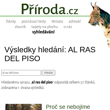
články
poznávací testy
témata
adresář
slovník
tapety na plochu
o nás
vyhledávání
Výsledky hledání: AL RAS
DEL PISO
Hledanému výrazu „
al ras del piso
“ odpovídá celkem 57 článků,
zobrazena 1. strana výsledků:
Proč se nebojíme